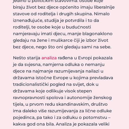
jedino u političkim stavovima: osobe koje
biraju život bez djece općenito imaju liberalnije
stavove od roditelja i drugih skupina. Nimalo
iznenađujuće, studija je potvrdila i to da
roditelji, te osobe koje u budućnosti
namjeravaju imati djecu, manje blagonaklono
gledaju na žene i muškarce čiji je izbor život
bez djece, nego što oni gledaju sami na sebe.
Nešto starija
analiza
rađena u Evropi pokazala
je da svjesna, namjerna odluka o nemanju
djece na najmanje razumijevanja nailazi u
državama istočne Evrope u kojima prevladava
tradicionalistički pogled na svijet, dok u
državama koje odlikuje visok stepen
ravnopravnosti spolova i autonomije ženskog
tijela, u prvom redu skandinavskim, društvo
ima daleko više razumijevanja za lične odluke
pojedinca, pa tako i za odluku o potomstvu –
kakva god ona bila. Analiza je pokazala veliki