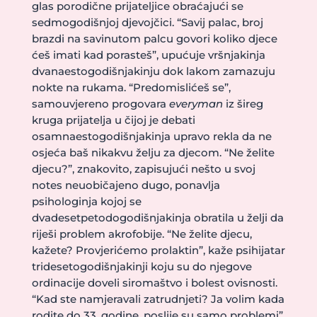
glas porodične prijateljice obraćajući se
sedmogodišnjoj djevojčici. “Savij palac, broj
brazdi na savinutom palcu govori koliko djece
ćeš imati kad porasteš”, upućuje vršnjakinja
dvanaestogodišnjakinju dok lakom zamazuju
nokte na rukama. “Predomislićeš se”,
samouvjereno progovara
everyman
iz šireg
kruga prijatelja u čijoj je debati
osamnaestogodišnjakinja upravo rekla da ne
osjeća baš nikakvu želju za djecom. “Ne želite
djecu?”, znakovito, zapisujući nešto u svoj
notes neuobičajeno dugo, ponavlja
psihologinja kojoj se
dvadesetpetodogodišnjakinja obratila u želji da
riješi problem akrofobije. “Ne želite djecu,
kažete? Provjerićemo prolaktin”, kaže psihijatar
tridesetogodišnjakinji koju su do njegove
ordinacije doveli siromaštvo i bolest ovisnosti.
“Kad ste namjeravali zatrudnjeti? Ja volim kada
rodite do 33. godine, poslije su samo problemi”,