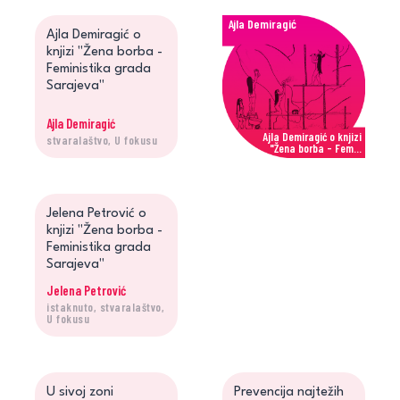
Ajla Demiragić
Ajla Demiragić o
knjizi "Žena borba -
Feministika grada
Sarajeva"
Ajla Demiragić
Ajla Demiragić o knjizi
stvaralaštvo, U fokusu
"Žena borba - Fem...
Jelena Petrović
Jelena Petrović o
knjizi "Žena borba -
Feministika grada
Sarajeva"
Jelena Petrović
istaknuto, stvaralaštvo,
Jelena Petrović o knjizi
U fokusu
"Žena borba - Fe...
U sivoj zoni
Prevencija najtežih