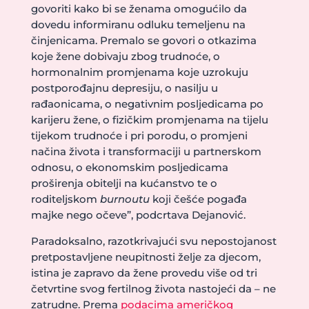
govoriti kako bi se ženama omogućilo da
dovedu informiranu odluku temeljenu na
činjenicama. Premalo se govori o otkazima
koje žene dobivaju zbog trudnoće, o
hormonalnim promjenama koje uzrokuju
postporođajnu depresiju, o nasilju u
rađaonicama, o negativnim posljedicama po
karijeru žene, o fizičkim promjenama na tijelu
tijekom trudnoće i pri porodu, o promjeni
načina života i transformaciji u partnerskom
odnosu, o ekonomskim posljedicama
proširenja obitelji na kućanstvo te o
roditeljskom
burnoutu
koji češće pogađa
majke nego očeve”, podcrtava Dejanović.
Paradoksalno, razotkrivajući svu nepostojanost
pretpostavljene neupitnosti želje za djecom,
istina je zapravo da žene provedu više od tri
četvrtine svog fertilnog života nastojeći da – ne
zatrudne. Prema
podacima američkog