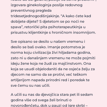
izgovara ginekologinja poslije redovnog
preventivnog pregleda
tridesetjednogodišnjakinje. “A kako ćete kad
dobijete dijete? S djetetom se po noći ne
spava”, retorički pita psihoterapeutkinja u
prisustvu klijentkinje s hroničnom insomnijom.
Sve opisano se desilo u našem vremenu i
desilo se baš ovako. Imanje potomstva je
norma koju civilizacija živi hiljadama godina,
zato ni u današnjem vremenu ne može pojmiti
ideju žene koja ne žudi za majčinstvom. Ona
koja se usudi objelodaniti da ne osjeća želju za
djecom ne samo da se protivi, već teškom
artiljerijom napada prirodni red i poredak te
sve čemu su nas učili.
A učili su nas da djevojčica stara pet ili sedam
godina više od svega želi brinuti o
novorođenčetu, dok u pauzi od igre skrbi –