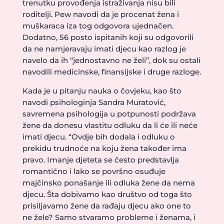
trenutku provođenja istraživanja nisu bili
roditelji. Pew navodi da je procenat žena i
muškaraca iza tog odgovora ujednačen.
Dodatno, 56 posto ispitanih koji su odgovorili
da ne namjeravaju imati djecu kao razlog je
navelo da ih “jednostavno ne želi”, dok su ostali
navodili medicinske, finansijske i druge razloge.
Kada je u pitanju nauka o čovjeku, kao što
navodi psihologinja Sandra Muratović,
savremena psihologija u potpunosti podržava
žene da donesu vlastitu odluku da li će ili neće
imati djecu. “Ovdje bih dodala i odluku o
prekidu trudnoće na koju žena također ima
pravo. Imanje djeteta se često predstavlja
romantično i lako se površno osuđuje
majčinsko ponašanje ili odluka žene da nema
djecu. Šta dobivamo kao društvo od toga što
prisiljavamo žene da rađaju djecu ako one to
ne žele? Samo stvaramo probleme i ženama, i