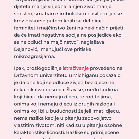
djeteta manje vrijedna, a njen život manje
smislen, smatram simboličkim nasiljem, jer se
kroz diskurse putem kojih se definiraju
feminitet i majčinstvo ženi na neki način prijeti
da će imati negativne socijalne posljedice ako
se ne odluči na majčinstvo”, naglašava
Dejanović, imenujući ove pritiske
mikroagresijama.
Ipak, prošlogodišnje
istraživanje
provedeno na
Državnom univerzitetu u Michiganu pokazalo
je da one koji se odluče živjeti bez djece ne
čeka nikakva nesreća. Štaviše, među ljudima
koji biraju da nemaju djecu, te roditeljima,
onima koji nemaju djecu iz drugih razloga i
onima koji bi u budućnosti željeli imati djecu,
nema razlika kad je u pitanju zadovoljstvo
vlastitim životom, niti kad su u pitanju osobne
karakteristike ličnosti. Razlike su primijećene