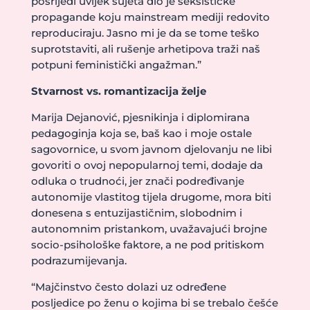
posrijedi uvijek sujeta dio je seksističke
propagande koju mainstream mediji redovito
reproduciraju. Jasno mi je da se tome teško
suprotstaviti, ali rušenje arhetipova traži naš
potpuni feministički angažman.”
Stvarnost vs. romantizacija želje
Marija Dejanović, pjesnikinja i diplomirana
pedagoginja koja se, baš kao i moje ostale
sagovornice, u svom javnom djelovanju ne libi
govoriti o ovoj nepopularnoj temi, dodaje da
odluka o trudnoći, jer znači podređivanje
autonomije vlastitog tijela drugome, mora biti
donesena s entuzijastičnim, slobodnim i
autonomnim pristankom, uvažavajući brojne
socio-psihološke faktore, a ne pod pritiskom
podrazumijevanja.
“Majčinstvo često dolazi uz određene
posljedice po ženu o kojima bi se trebalo češće