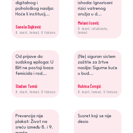
digitalnog i
ishoda: Ignorisani
psihološkog nasilja:
rizici vatrenog
Hoće li institucij...
oružja u d...
Melani Isović
Sanela Dujković
8. mart, istaknuto,
8. mart, temat, U fokusu
temat
Od prijave do
(Ne) siguran sistem
sudskog epiloga: U
zaštite za žrtve
BiH ne postoji baza
nasilja: Sigurne kuće
femicida i rod...
u bud...
Slađan Tomić
Rubina Čengić
8. mart, temat, U fokusu
8. mart, temat, U fokusu
Prevencija nije
Susret koji se nije
plakat: Život na
desio
sreću između 8. i 9.