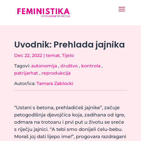
Uvodnik: Prehlada jajnika
Dec 22, 2022
|
temat
,
Tijelo
Tagovi:
autonomija
,
društvo
,
kontrola
,
patrijarhat
,
reprodukcija
Autor/ica:
Tamara Zablocki
“Ustani s betona, prehladićeš jajnike”, začuje
petogodišnja djevojčica koja, zadihana od igre,
odmara na trotoaru i prvi put u životu se sreće
s riječju jajnici. “A tebi smo donijeli ćelu-bebu.
Moraš joj dati lijepo ime!”, progovara razdragani