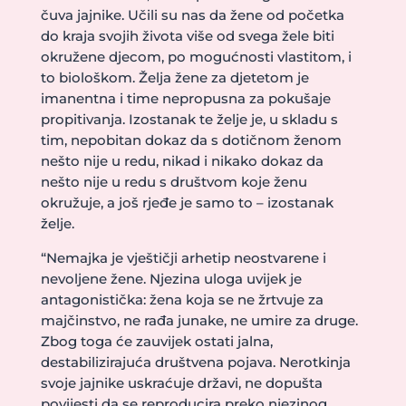
čuva jajnike. Učili su nas da žene od početka
do kraja svojih života više od svega žele biti
okružene djecom, po mogućnosti vlastitom, i
to biološkom. Želja žene za djetetom je
imanentna i time nepropusna za pokušaje
propitivanja. Izostanak te želje je, u skladu s
tim, nepobitan dokaz da s dotičnom ženom
nešto nije u redu, nikad i nikako dokaz da
nešto nije u redu s društvom koje ženu
okružuje, a još rjeđe je samo to – izostanak
želje.
“Nemajka je vještičji arhetip neostvarene i
nevoljene žene. Njezina uloga uvijek je
antagonistička: žena koja se ne žrtvuje za
majčinstvo, ne rađa junake, ne umire za druge.
Zbog toga će zauvijek ostati jalna,
destabilizirajuća društvena pojava. Nerotkinja
svoje jajnike uskraćuje državi, ne dopušta
povijesti da se reproducira preko njezinog