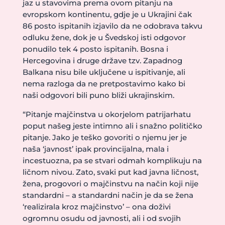
jaz u stavovima prema ovom pitanju na
evropskom kontinentu, gdje je u Ukrajini čak
86 posto ispitanih izjavilo da ne odobrava takvu
odluku žene, dok je u Švedskoj isti odgovor
ponudilo tek 4 posto ispitanih. Bosna i
Hercegovina i druge države tzv. Zapadnog
Balkana nisu bile uključene u ispitivanje, ali
nema razloga da ne pretpostavimo kako bi
naši odgovori bili puno bliži ukrajinskim.
“Pitanje majčinstva u okorjelom patrijarhatu
poput našeg jeste intimno ali i snažno političko
pitanje. Jako je teško govoriti o njemu jer je
naša ‘javnost’ ipak provincijalna, mala i
incestuozna, pa se stvari odmah komplikuju na
ličnom nivou. Zato, svaki put kad javna ličnost,
žena, progovori o majčinstvu na način koji nije
standardni – a standardni način je da se žena
‘realizirala kroz majčinstvo’ – ona doživi
ogromnu osudu od javnosti, ali i od svojih