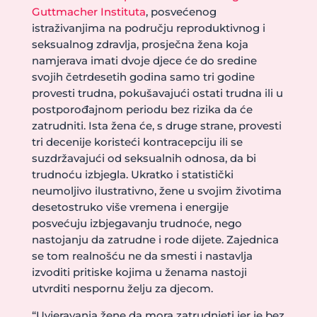
Guttmacher Instituta
, posvećenog
istraživanjima na području reproduktivnog i
seksualnog zdravlja, prosječna žena koja
namjerava imati dvoje djece će do sredine
svojih četrdesetih godina samo tri godine
provesti trudna, pokušavajući ostati trudna ili u
postporođajnom periodu bez rizika da će
zatrudniti. Ista žena će, s druge strane, provesti
tri decenije koristeći kontracepciju ili se
suzdržavajući od seksualnih odnosa, da bi
trudnoću izbjegla. Ukratko i statistički
neumoljivo ilustrativno, žene u svojim životima
desetostruko više vremena i energije
posvećuju izbjegavanju trudnoće, nego
nastojanju da zatrudne i rode dijete. Zajednica
se tom realnošću ne da smesti i nastavlja
izvoditi pritiske kojima u ženama nastoji
utvrditi nespornu želju za djecom.
“Uvjeravanja žene da mora zatrudnjeti jer je bez