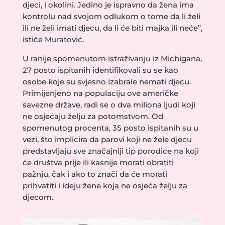
djeci, i okolini. Jedino je ispravno da žena ima
kontrolu nad svojom odlukom o tome da li želi
ili ne želi imati djecu, da li će biti majka ili neće”,
ističe Muratović.
U ranije spomenutom istraživanju iz Michigana,
27 posto ispitanih identifikovali su se kao
osobe koje su svjesno izabrale nemati djecu.
Primijenjeno na populaciju ove američke
savezne države, radi se o dva miliona ljudi koji
ne osjećaju želju za potomstvom. Od
spomenutog procenta, 35 posto ispitanih su u
vezi, što implicira da parovi koji ne žele djecu
predstavljaju sve značajniji tip porodice na koji
će društva prije ili kasnije morati obratiti
pažnju, čak i ako to znači da će morati
prihvatiti i ideju žene koja ne osjeća želju za
djecom.