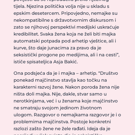
tijela. Njezina politička volja nije u skladu s
epskim desetercem. Pripovjedno, nemajke su
nekompatibilne s državotvornim diskursom i
zato se njihovoj perspektivi medijski uskraćuje
kredibilitet. Svaka žena koja ne želi biti majka
automatski potpada pod arhetip vještice, ali i
kurve, što daje junacima za pravo da je
seksistički progone po medijima, ali i na cesti”,
ističe spisateljica Asja Bakić.
Ona podsjeća da je i majka – arhetip. “Društvo
ponekad majčinstvo stavlja kao točku na
karakterni razvoj žene. Nakon poroda žena nije
ništa doli majka. Nije, dakle, stvar samo u
nerotkinjama, već i u ženama koje majčinstvo
ne smatraju svojom jedinom životnom
ulogom. Razgovor o nemajkama razgovor je i o
problemima majčinstva. Postoje konkretni
razlozi zašto žene ne žele rađati. Ideja da je