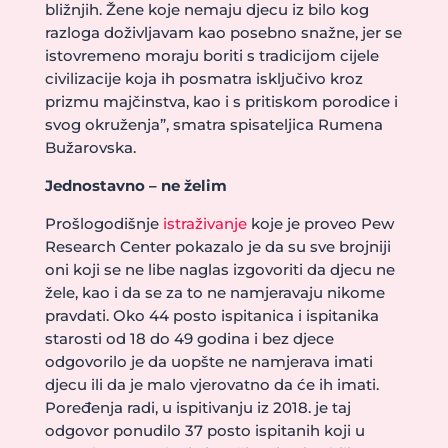
bližnjih. Žene koje nemaju djecu iz bilo kog
razloga doživljavam kao posebno snažne, jer se
istovremeno moraju boriti s tradicijom cijele
civilizacije koja ih posmatra isključivo kroz
prizmu majčinstva, kao i s pritiskom porodice i
svog okruženja”, smatra spisateljica Rumena
Bužarovska.
Jednostavno – ne želim
Prošlogodišnje
istraživanje
koje je proveo Pew
Research Center pokazalo je da su sve brojniji
oni koji se ne libe naglas izgovoriti da djecu ne
žele, kao i da se za to ne namjeravaju nikome
pravdati. Oko 44 posto ispitanica i ispitanika
starosti od 18 do 49 godina i bez djece
odgovorilo je da uopšte ne namjerava imati
djecu ili da je malo vjerovatno da će ih imati.
Poređenja radi, u ispitivanju iz 2018. je taj
odgovor ponudilo 37 posto ispitanih koji u