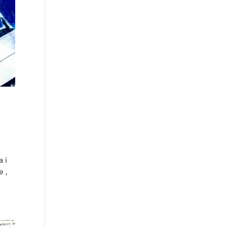
a i
e ,