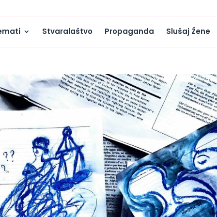
emati
Stvaralaštvo
Propaganda
Slušaj Žene