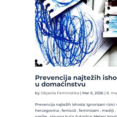
Prevencija najtežih isho
u domaćinstvu
by
Objavila Feministika
|
Mar 6, 2026
|
8. ma
Prevencija najtežih ishoda: Ignorisani rizic
hercegovina , femicid , feminizam , mediji 
nasilje , sigurna kuća Autor/ica: Melani Isović