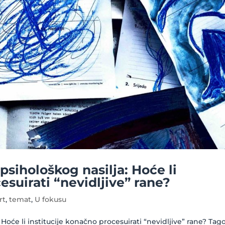
 psihološkog nasilja: Hoće li
esuirati “nevidljive” rane?
rt
,
temat
,
U fokusu
: Hoće li institucije konačno procesuirati “nevidljive” rane? Tago