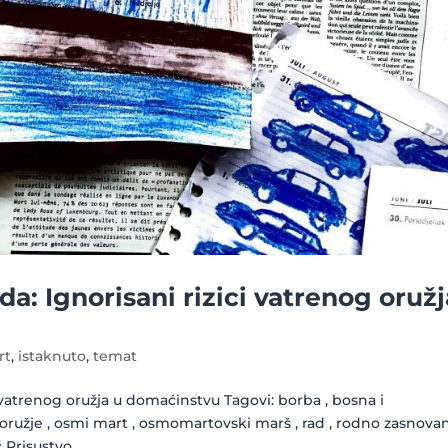
da: Ignorisani rizici vatrenog oružj
rt
,
istaknuto
,
temat
i vatrenog oružja u domaćinstvu Tagovi: borba , bosna i
, oružje , osmi mart , osmomartovski marš , rad , rodno zasnova
 Prisustvo...