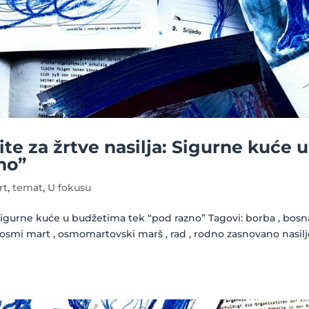
ite za žrtve nasilja: Sigurne kuće u
no”
rt
,
temat
,
U fokusu
: Sigurne kuće u budžetima tek “pod razno” Tagovi: borba , bosn
 osmi mart , osmomartovski marš , rad , rodno zasnovano nasilj