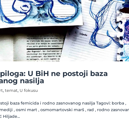
piloga: U BiH ne postoji baza
anog nasilja
rt
,
temat
,
U fokusu
toji baza femicida i rodno zasnovanog nasilja Tagovi: borba ,
 mediji , osmi mart , osmomartovski marš , rad , rodno zasnova
 Hiljade...