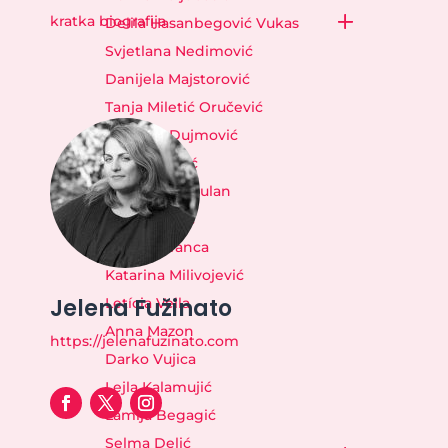
kratka biografija
Delila Hasanbegović Vukas
Svjetlana Nedimović
Danijela Majstorović
Tanja Miletić Oručević
Sonja M. Dujmović
Selma Asotić
Jadranka Ćuzulan
Biljana Kašić
Ayelén Branca
Katarina Milivojević
Jelena Fužinato
Letícia Vella
Anna Mazon
https://jelenafuzinato.com
Darko Vujica
Lejla Kalamujić
Lamija Begagić
Selma Delić