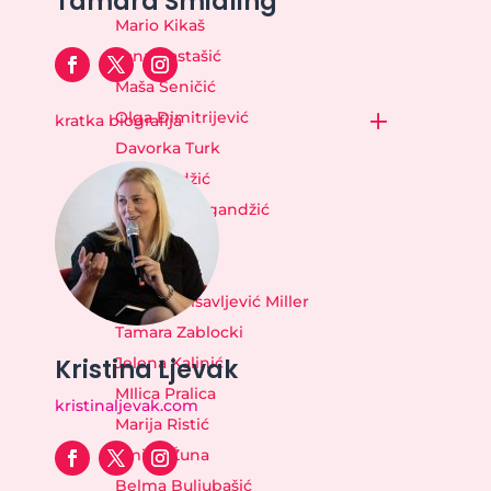
Tamara Šmidling
Mario Kikaš
Lana Bastašić
Maša Seničić
Olga Dimitrijević
kratka biografija
Davorka Turk
Alma Midžić
Danijela Dugandžić
Lala Raščić
Tijana Okić
Fuada Milisavljević Miller
Tamara Zablocki
Kristina Ljevak
Jelena Kalinić
MIlica Pralica
kristinaljevak.com
Marija Ristić
Emina Žuna
Belma Buljubašić