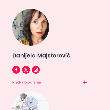
Danijela Majstorović
kratka biografija