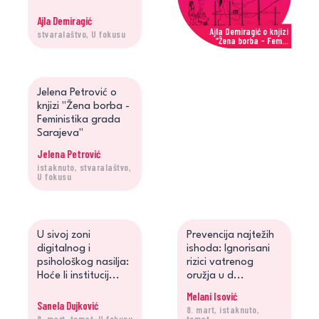
Ajla Demiragić
Ajla Demiragić o knjizi
stvaralaštvo, U fokusu
"Žena borba - Fem...
Jelena Petrović
Jelena Petrović o
knjizi "Žena borba -
Feministika grada
Sarajeva"
Jelena Petrović
istaknuto, stvaralaštvo,
Jelena Petrović o knjizi
U fokusu
"Žena borba - Fe...
U sivoj zoni
Prevencija najtežih
digitalnog i
ishoda: Ignorisani
psihološkog nasilja:
rizici vatrenog
Hoće li institucij...
oružja u d...
Melani Isović
Sanela Dujković
8. mart, istaknuto,
8. mart, temat, U fokusu
temat