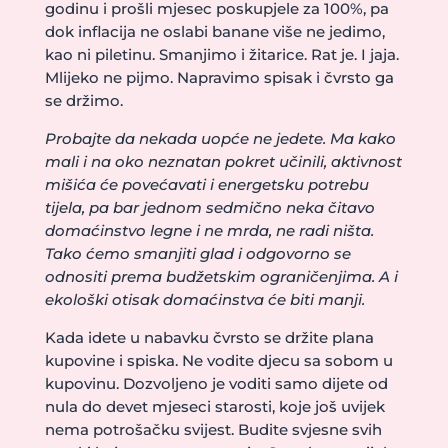
godinu i prošli mjesec poskupjele za 100%, pa
dok inflacija ne oslabi banane više ne jedimo,
kao ni piletinu. Smanjimo i žitarice. Rat je. I jaja.
Mlijeko ne pijmo. Napravimo spisak i čvrsto ga
se držimo.
Probajte da nekada uopće ne jedete. Ma kako
mali i na oko neznatan pokret učinili, aktivnost
mišića će povećavati i energetsku potrebu
tijela, pa bar jednom sedmično neka čitavo
domaćinstvo legne i ne mrda, ne radi ništa.
Tako ćemo smanjiti glad i odgovorno se
odnositi prema budžetskim ograničenjima. A i
ekološki otisak domaćinstva će biti manji.
Kada idete u nabavku čvrsto se držite plana
kupovine i spiska. Ne vodite djecu sa sobom u
kupovinu. Dozvoljeno je voditi samo dijete od
nula do devet mjeseci starosti, koje još uvijek
nema potrošačku svijest. Budite svjesne svih