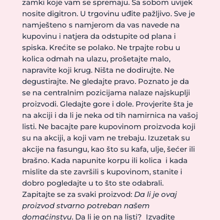
zamki koje vam se spremaju. Sa sobom uvijek
nosite digitron. U trgovinu uđite pažljivo. Sve je
namješteno s namjerom da vas navede na
kupovinu i natjera da odstupite od plana i
spiska. Krećite se polako. Ne trpajte robu u
kolica odmah na ulazu, prošetajte malo,
napravite koji krug. Ništa ne dodirujte. Ne
degustirajte. Ne gledajte pravo. Poznato je da
se na centralnim pozicijama nalaze najskuplji
proizvodi. Gledajte gore i dole. Provjerite šta je
na akciji i da li je neka od tih namirnica na vašoj
listi. Ne bacajte pare kupovinom proizvoda koji
su na akciji, a koji vam ne trebaju. Izuzetak su
akcije na fasungu, kao što su kafa, ulje, šećer ili
brašno. Kada napunite korpu ili kolica i kada
mislite da ste završili s kupovinom, stanite i
dobro pogledajte u to što ste odabrali.
Zapitajte se za svaki proizvod:
Da li je ovaj
proizvod stvarno potreban našem
domaćinstvu
. Da li je on na listi? Izvadite