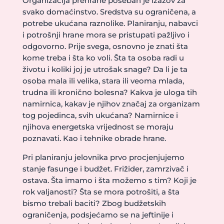
Organizacija prehrane poseban je izazov za
svako domaćinstvo. Sredstva su ograničena, a
potrebe ukućana raznolike. Planiranju, nabavci
i potrošnji hrane mora se pristupati pažljivo i
odgovorno. Prije svega, osnovno je znati šta
kome treba i šta ko voli. Šta ta osoba radi u
životu i koliki joj je utrošak snage? Da li je ta
osoba mala ili velika, stara ili veoma mlada,
trudna ili kronično bolesna? Kakva je uloga tih
namirnica, kakav je njihov značaj za organizam
tog pojedinca, svih ukućana? Namirnice i
njihova energetska vrijednost se moraju
poznavati. Kao i tehnike obrade hrane.
Pri planiranju jelovnika prvo procjenjujemo
stanje fasunge i budžet. Frižider, zamrzivač i
ostava. Šta imamo i šta možemo s tim? Koji je
rok valjanosti? Šta se mora potrošiti, a šta
bismo trebali baciti? Zbog budžetskih
ograničenja, podsjećamo se na jeftinije i