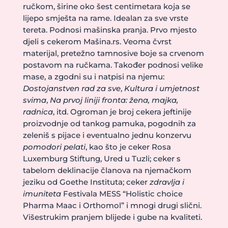
ručkom, širine oko šest centimetara koja se
lijepo smješta na rame. Idealan za sve vrste
tereta. Podnosi mašinska pranja. Prvo mjesto
djeli s cekerom Mašina.rs. Veoma čvrst
materijal, pretežno tamnosive boje sa crvenom
postavom na ručkama. Također podnosi velike
mase, a zgodni su i natpisi na njemu:
Dostojanstven rad za sve
,
Kultura i umjetnost
svima
,
Na prvoj liniji fronta: žena, majka,
radnica
, itd. Ogroman je broj cekera jeftinije
proizvodnje od tankog pamuka, pogodnih za
zeleniš s pijace i eventualno jednu konzervu
pomodori pelati
, kao što je ceker Rosa
Luxemburg Stiftung, Ured u Tuzli; ceker s
tabelom deklinacije članova na njemačkom
jeziku od Goethe Instituta; ceker
zdravlja i
imuniteta
Festivala MESS “Holistic choice
Pharma Maac i Orthomol” i mnogi drugi slični.
Višestrukim pranjem blijede i gube na kvaliteti.