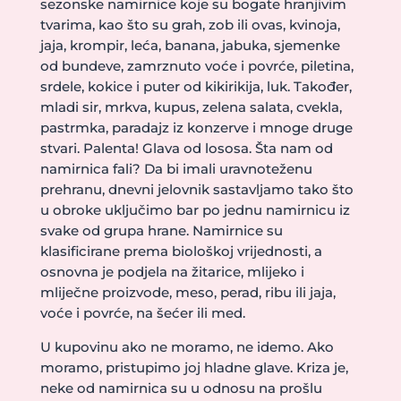
sezonske namirnice koje su bogate hranjivim
tvarima, kao što su grah, zob ili ovas, kvinoja,
jaja, krompir, leća, banana, jabuka, sjemenke
od bundeve, zamrznuto voće i povrće, piletina,
srdele, kokice i puter od kikirikija, luk. Također,
mladi sir, mrkva, kupus, zelena salata, cvekla,
pastrmka, paradajz iz konzerve i mnoge druge
stvari. Palenta! Glava od lososa. Šta nam od
namirnica fali? Da bi imali uravnoteženu
prehranu, dnevni jelovnik sastavljamo tako što
u obroke uključimo bar po jednu namirnicu iz
svake od grupa hrane. Namirnice su
klasificirane prema biološkoj vrijednosti, a
osnovna je podjela na žitarice, mlijeko i
mliječne proizvode, meso, perad, ribu ili jaja,
voće i povrće, na šećer ili med.
U kupovinu ako ne moramo, ne idemo. Ako
moramo, pristupimo joj hladne glave. Kriza je,
neke od namirnica su u odnosu na prošlu