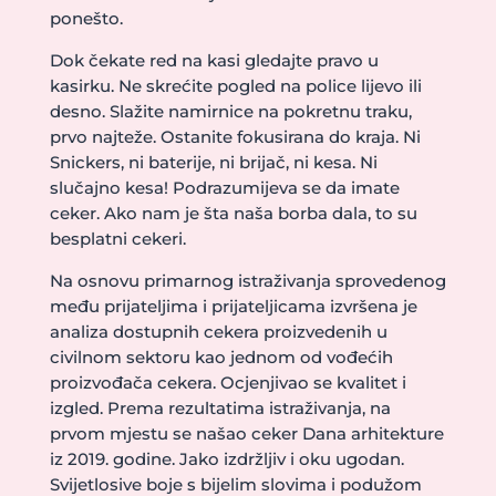
ponešto.
Dok čekate red na kasi gledajte pravo u
kasirku. Ne skrećite pogled na police lijevo ili
desno. Slažite namirnice na pokretnu traku,
prvo najteže. Ostanite fokusirana do kraja. Ni
Snickers, ni baterije, ni brijač, ni kesa. Ni
slučajno kesa! Podrazumijeva se da imate
ceker. Ako nam je šta naša borba dala, to su
besplatni cekeri.
Na osnovu primarnog istraživanja sprovedenog
među prijateljima i prijateljicama izvršena je
analiza dostupnih cekera proizvedenih u
civilnom sektoru kao jednom od vođećih
proizvođača cekera. Ocjenjivao se kvalitet i
izgled. Prema rezultatima istraživanja, na
prvom mjestu se našao ceker Dana arhitekture
iz 2019. godine. Jako izdržljiv i oku ugodan.
Svijetlosive boje s bijelim slovima i podužom