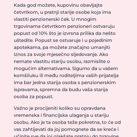
Kada god možete, kupovinu obavljajte
četvrtkom, u pratnji starije osobe koja ima
vlastiti penzionerski ček. U mnogim
trgovinama četvrtkom penzioneri ostvaruju
popust od 10% što je izvrsna prilika da nešto
uštedite. Popust se ostvaruje i u pojedinim
apotekama, pa možete značajno umanjiti
iznos za svoje mjesečno sljedovanje. Ako
nemate vlastitu stariju osobu, razmislite o
mogućim alternativama. Sigurno da u vašem
komšiluku ili među roditeljima vaših prijatelja
ima bar jedna starija osoba s penzionerskim
ispravama, spremna da budu vaša starija
osoba za popust.
Važno je procijeniti koliko su opravdana
vremenska i financijska ulaganja u stariju
osobu. Ako je ta osoba teže pokretna, to će od
vas zahtijevati da joj pomognete da se kreće i
učinite sve da joj olakšate pratnju do trgovine