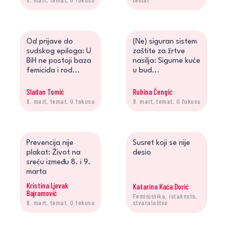
Od prijave do
(Ne) siguran sistem
sudskog epiloga: U
zaštite za žrtve
BiH ne postoji baza
nasilja: Sigurne kuće
femicida i rod...
u bud...
Slađan Tomić
Rubina Čengić
8. mart, temat, U fokusu
8. mart, temat, U fokusu
Prevencija nije
Susret koji se nije
plakat: Život na
desio
sreću između 8. i 9.
marta
Kristina Ljevak
Katarina Kaća Dorić
Bajramović
Feministika, istaknuto,
8. mart, temat, U fokusu
stvaralaštvo