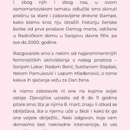
I zbog njih i zbog nas, u ovom
osmomartovskom tematu odlučile smo skinuti
prašinu sa stare i zaboravljene dnevne štampe,
kako bismo kroz nju istražili historiju ženske
borbe od prve proslave Osmog marta, održane
u Radničkom domu u Sarajevu davne 1914. pa
sve do 2000. godine.
Razgovarale smo s nekim od najprominentnijih
feminističkih aktivistkinja s našeg prostora –
Sonjom Lokar, Radom Borić, Svetlanom Slapšak,
Nelom Pamuković i Lepom Mlađenović, o tome
kakva ih sjećanja vežu za Dan žena.
A nismo zaboravile ni one na kojima svijet
ostaje. Djevojčice uzrasta od 8 do 11 godina
pitale smo: šta je njima 8. mart, znaju li otkad se
obilježava, šta o njemu uče u školi i kako bi ga
one voljele obilježiti… Neki odgovori, koje vam
donosimo bez naknadne intervencije, bi vas