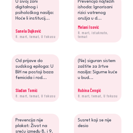
U sivoj zoni
Prevencija najtežih
digitalnog i
ishoda: Ignorisani
psihološkog nasilja:
rizici vatrenog
Hoće li institucij...
oružja u d...
Melani Isović
Sanela Dujković
8. mart, istaknuto,
8. mart, temat, U fokusu
temat
Od prijave do
(Ne) siguran sistem
sudskog epiloga: U
zaštite za žrtve
BiH ne postoji baza
nasilja: Sigurne kuće
femicida i rod...
u bud...
Slađan Tomić
Rubina Čengić
8. mart, temat, U fokusu
8. mart, temat, U fokusu
Prevencija nije
Susret koji se nije
plakat: Život na
desio
sreću između 8. i 9.