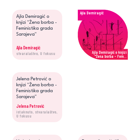
Ajla Demiragić
Ajla Demiragić o
knjizi "Žena borba -
Feministika grada
Sarajeva"
Ajla Demiragić
Ajla Demiragić o knjizi
stvaralaštvo, U fokusu
"Žena borba - Fem...
Jelena Petrović
Jelena Petrović o
knjizi "Žena borba -
Feministika grada
Sarajeva"
Jelena Petrović
istaknuto, stvaralaštvo,
Jelena Petrović o knjizi
U fokusu
"Žena borba - Fe...