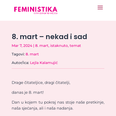
8. mart – nekad i sad
Mar 7, 2024
|
8. mart
,
istaknuto
,
temat
Tagovi:
8. mart
Autor/ica:
Lejla Kalamujić
Drage čitateljice, dragi čitatelji,
danas je 8. mart!
Dan u kojem tu pokraj nas stoje naše pretkinje,
naša sjećanja, ali i naša nadanja.