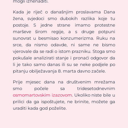
mogli iznenaditi.
Kada je riječ o današnjim proslavama Dana
žena, svjedoci smo dubokih razlika koje tu
postoje. S jedne strane imamo protestne
marševe širom regije, a s druge potpuni
sunovrat u besmisao konzumerizma. Ruku na
srce, da nismo odavde, ni same ne bismo
vjerovale da se radi o istom prazniku. Stoga smo
pokušale analizirati stanje i pronaći odgovor da
li je tako samo danas ili su se neke podjele po
pitanju obilježavanja 8. marta davno začele.
Prije mjesec dana na društvenim mrežama
smo počele sa tridesetodnevnim
osmomartovskim izazovom
. Ukoliko niste bile u
prilici da ga ispoštujete, ne brinite, možete ga
uraditi kada god poželite.