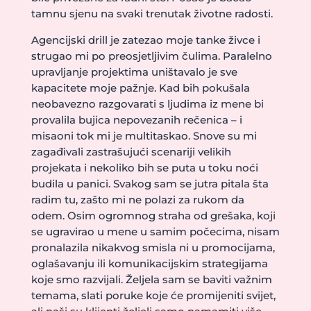
tamnu sjenu na svaki trenutak životne radosti.
Agencijski drill je zatezao moje tanke živce i
strugao mi po preosjetljivim čulima. Paralelno
upravljanje projektima uništavalo je sve
kapacitete moje pažnje. Kad bih pokušala
neobavezno razgovarati s ljudima iz mene bi
provalila bujica nepovezanih rečenica – i
misaoni tok mi je multitaskao. Snove su mi
zagađivali zastrašujući scenariji velikih
projekata i nekoliko bih se puta u toku noći
budila u panici. Svakog sam se jutra pitala šta
radim tu, zašto mi ne polazi za rukom da
odem. Osim ogromnog straha od grešaka, koji
se ugravirao u mene u samim počecima, nisam
pronalazila nikakvog smisla ni u promocijama,
oglašavanju ili komunikacijskim strategijama
koje smo razvijali. Željela sam se baviti važnim
temama, slati poruke koje će promijeniti svijet,