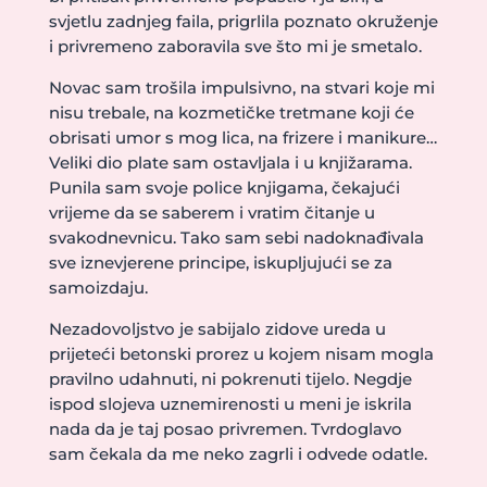
svjetlu zadnjeg faila, prigrlila poznato okruženje
i privremeno zaboravila sve što mi je smetalo.
Novac sam trošila impulsivno, na stvari koje mi
nisu trebale, na kozmetičke tretmane koji će
obrisati umor s mog lica, na frizere i manikure…
Veliki dio plate sam ostavljala i u knjižarama.
Punila sam svoje police knjigama, čekajući
vrijeme da se saberem i vratim čitanje u
svakodnevnicu. Tako sam sebi nadoknađivala
sve iznevjerene principe, iskupljujući se za
samoizdaju.
Nezadovoljstvo je sabijalo zidove ureda u
prijeteći betonski prorez u kojem nisam mogla
pravilno udahnuti, ni pokrenuti tijelo. Negdje
ispod slojeva uznemirenosti u meni je iskrila
nada da je taj posao privremen. Tvrdoglavo
sam čekala da me neko zagrli i odvede odatle.