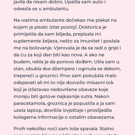
javila da nisam dobro. Upalila sam auto i
odvezla se u ambulantu.
Na vratima ambulante dočekao me plakat na
kojem je pisalo
Izlaz postoji
. Doktorica je
primijetila da sam blijeda, prepisala mi
suplemente željeza, nešto za imunitet i poslala
me na bolovanje. Vjerovala je da se radi o gripi i
da ću za koji dan biti kao nova. A ako ne
budem, rekla je da ponovo dođem. Ušla sam u
stan, obukla dva džempera i ogrnula se dekom,
trepereći u groznici. Prvo sam pokušala malo
odspavati ali mi to nije dozvolio misaoni tok
koji je izlistavao nedovršene obaveze koje
moraju biti gotove najkasnije sutra. Nakon
paracetamola, groznica je popustila a ja sam
uzela laptop, dovršila izvještaje i proslijedila
kolegama informacije o ostalim obavezama.
Prvih nekoliko noći sam loše spavala. Stalno