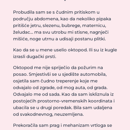
*
Probudila sam se s čudnim pritiskom u
području abdomena, kao da nekoliko pipaka
pritišće jetru, slezenu, bubrege, maternicu,
želudac… ma svu utrobu mi stisne, nagnječi
mišiće, noge utrnu a udisaji postanu plitki.
Kao da se u mene uselio oktopod. Ili su iz kugle
izrasli dugački prsti.
Oktopod me nije spriječio da požurim na
posao. Smjestivši se u sjedište automobila,
osjetila sam čudno treperenje koje me
odvajalo od zgrade, od mog auta, od grada.
Odvajalo me od sada. Kao da sam iskliznula iz
postojećih prostorno-vremenskih koordinata i
ubacila se u drugi poredak. Bila sam udaljena
od svakodnevnog, neuzemljena.
Prekoračila sam prag i mehanizam vrtloga se