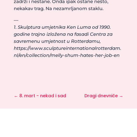
zadrži i nestane. Onda ipak ostane nešto,
nekakav trag. Na nezamrljanom staklu.
—
1. Skulptura umjetnika Ken Luma od 1990.
godine trajno izložena na fasadi Centra za
savremenu umjetnost u Rotterdamu,
https://www.sculptureinternationalrotterdam.
nl/en/collection/melly-shum-hates-her-job-en
←
8. mart - nekad i sad
Dragi dnevniče
→