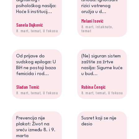
digitalnog i
ishoda: Ignorisani
psihološkog nasilja:
rizici vatrenog
Hoće li institucij...
oružja u d...
Melani Isović
Sanela Dujković
8. mart, istaknuto,
8. mart, temat, U fokusu
temat
Od prijave do
(Ne) siguran sistem
sudskog epiloga: U
zaštite za žrtve
BiH ne postoji baza
nasilja: Sigurne kuće
femicida i rod...
u bud...
Slađan Tomić
Rubina Čengić
8. mart, temat, U fokusu
8. mart, temat, U fokusu
Prevencija nije
Susret koji se nije
plakat: Život na
desio
sreću između 8. i 9.
marta