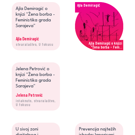
Ajla Demiragić
Ajla Demiragić o
knjizi "Žena borba -
Feministika grada
Sarajeva"
Ajla Demiragić
Ajla Demiragić o knjizi
stvaralaštvo, U fokusu
"Žena borba - Fem...
Jelena Petrović
Jelena Petrović o
knjizi "Žena borba -
Feministika grada
Sarajeva"
Jelena Petrović
istaknuto, stvaralaštvo,
Jelena Petrović o knjizi
U fokusu
"Žena borba - Fe...
U sivoj zoni
Prevencija najtežih