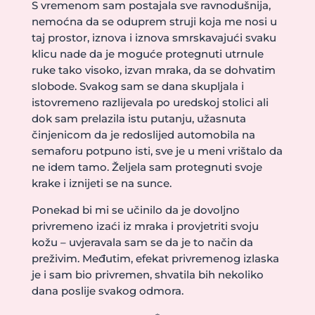
S vremenom sam postajala sve ravnodušnija,
nemoćna da se oduprem struji koja me nosi u
taj prostor, iznova i iznova smrskavajući svaku
klicu nade da je moguće protegnuti utrnule
ruke tako visoko, izvan mraka, da se dohvatim
slobode. Svakog sam se dana skupljala i
istovremeno razlijevala po uredskoj stolici ali
dok sam prelazila istu putanju, užasnuta
činjenicom da je redoslijed automobila na
semaforu potpuno isti, sve je u meni vrištalo da
ne idem tamo. Željela sam protegnuti svoje
krake i iznijeti se na sunce.
Ponekad bi mi se učinilo da je dovoljno
privremeno izaći iz mraka i provjetriti svoju
kožu – uvjeravala sam se da je to način da
preživim. Međutim, efekat privremenog izlaska
je i sam bio privremen, shvatila bih nekoliko
dana poslije svakog odmora.