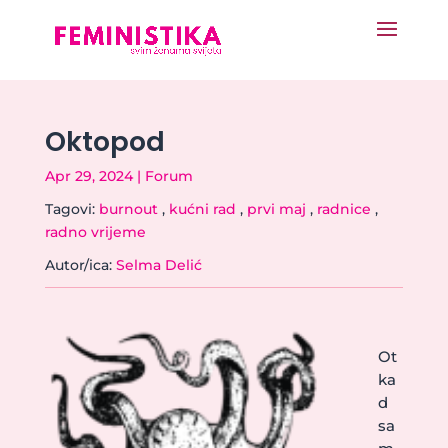
Oktopod
Apr 29, 2024
|
Forum
Tagovi:
burnout
,
kućni rad
,
prvi maj
,
radnice
,
radno vrijeme
Autor/ica:
Selma Delić
Ot
ka
d
sa