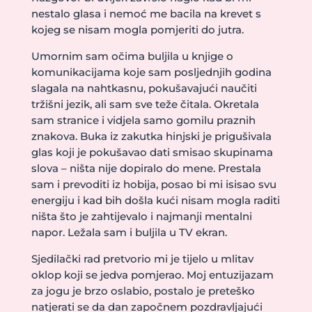
nestalo glasa i nemoć me bacila na krevet s
kojeg se nisam mogla pomjeriti do jutra.
Umornim sam očima buljila u knjige o
komunikacijama koje sam posljednjih godina
slagala na nahtkasnu, pokušavajući naučiti
tržišni jezik, ali sam sve teže čitala. Okretala
sam stranice i vidjela samo gomilu praznih
znakova. Buka iz zakutka hinjski je prigušivala
glas koji je pokušavao dati smisao skupinama
slova – ništa nije dopiralo do mene. Prestala
sam i prevoditi iz hobija, posao bi mi isisao svu
energiju i kad bih došla kući nisam mogla raditi
ništa što je zahtijevalo i najmanji mentalni
napor. Ležala sam i buljila u TV ekran.
Sjedilački rad pretvorio mi je tijelo u mlitav
oklop koji se jedva pomjerao. Moj entuzijazam
za jogu je brzo oslabio, postalo je preteško
natjerati se da dan započnem pozdravljajući