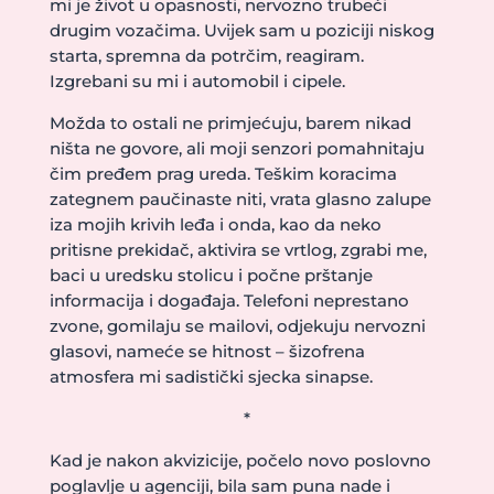
mi je život u opasnosti, nervozno trubeći
drugim vozačima. Uvijek sam u poziciji niskog
starta, spremna da potrčim, reagiram.
Izgrebani su mi i automobil i cipele.
Možda to ostali ne primjećuju, barem nikad
ništa ne govore, ali moji senzori pomahnitaju
čim pređem prag ureda. Teškim koracima
zategnem paučinaste niti, vrata glasno zalupe
iza mojih krivih leđa i onda, kao da neko
pritisne prekidač, aktivira se vrtlog, zgrabi me,
baci u uredsku stolicu i počne prštanje
informacija i događaja. Telefoni neprestano
zvone, gomilaju se mailovi, odjekuju nervozni
glasovi, nameće se hitnost – šizofrena
atmosfera mi sadistički sjecka sinapse.
*
Kad je nakon akvizicije, počelo novo poslovno
poglavlje u agenciji, bila sam puna nade i