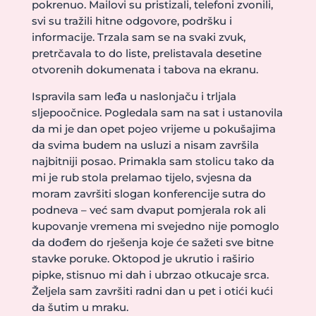
pokrenuo. Mailovi su pristizali, telefoni zvonili,
svi su tražili hitne odgovore, podršku i
informacije. Trzala sam se na svaki zvuk,
pretrčavala to do liste, prelistavala desetine
otvorenih dokumenata i tabova na ekranu.
Ispravila sam leđa u naslonjaču i trljala
sljepoočnice. Pogledala sam na sat i ustanovila
da mi je dan opet pojeo vrijeme u pokušajima
da svima budem na usluzi a nisam završila
najbitniji posao. Primakla sam stolicu tako da
mi je rub stola prelamao tijelo, svjesna da
moram završiti slogan konferencije sutra do
podneva – već sam dvaput pomjerala rok ali
kupovanje vremena mi svejedno nije pomoglo
da dođem do rješenja koje će sažeti sve bitne
stavke poruke. Oktopod je ukrutio i raširio
pipke, stisnuo mi dah i ubrzao otkucaje srca.
Željela sam završiti radni dan u pet i otići kući
da šutim u mraku.