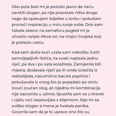
Oko pola šest mi je postalo jasno da neću
završiti slogan, pa nije preostalo ništa drugo
nego da spakujem bilješke u torbu i pokušam
pronaći inspiraciju u miru svoje sobe. Dok sam
čekala zeleno na semaforu pogled mi je
uhvatio natpis
Move on
, na majici čovjeka koji
je prelazio cestu.
Kad sam došla kući uzela sam nekoliko žutih
samoljepljivih listića, na svaki napisala jednu
riječ, pa dva i po sata kolažirala. Zamijenila bih
mjesta, dodavala riječi pa ih onda izvlačila iz
redoslijeda, nasumično bacala papiriće i
pokušavala iz onog što je popadalo po stolu
izvući zvučan slog, ali nijedna mi kombinacija
nije zazvonila u ušima. Spustila sam se u krevet
i cijelu noć raspravljala s klijentom. Nije im se
sviđao slogan a mene je hvatala panika.
Govorila sam da je to upravo ono što su