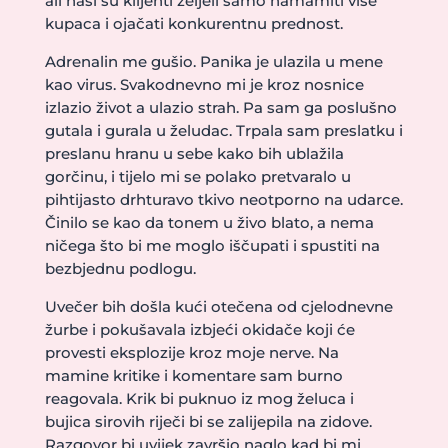
ali naši su klijenti željeli samo namamiti više
kupaca i ojačati konkurentnu prednost.
Adrenalin me gušio. Panika je ulazila u mene
kao virus. Svakodnevno mi je kroz nosnice
izlazio život a ulazio strah. Pa sam ga poslušno
gutala i gurala u želudac. Trpala sam preslatku i
preslanu hranu u sebe kako bih ublažila
gorčinu, i tijelo mi se polako pretvaralo u
pihtijasto drhturavo tkivo neotporno na udarce.
Činilo se kao da tonem u živo blato, a nema
ničega što bi me moglo iščupati i spustiti na
bezbjednu podlogu.
Uvečer bih došla kući otečena od cjelodnevne
žurbe i pokušavala izbjeći okidače koji će
provesti eksplozije kroz moje nerve. Na
mamine kritike i komentare sam burno
reagovala. Krik bi puknuo iz mog želuca i
bujica sirovih riječi bi se zalijepila na zidove.
Razgovor bi uvijek završio naglo kad bi mi