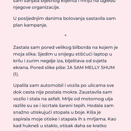
sam sanjala bijesnog klijenta i mrlju na ugledu
njegove organizacije.
U posljednjim danima bolovanja sastavila sam
plan kampanje.
*
Zastala sam pored velikog bilborda na kojem je
moja slika. Sjedim u snijegu stišćući laptop u
krilu i zurim negdje iza, blještava od svjetla
ekrana. Pored slike piše: JA SAM MELLY SHUM
(1).
Upalila sam automobil i vozila po ulicama sve
dok cesta nije postala mokra. Zaustavila sam
vozilo i stala na asfalt. Mrlje od motornog ulja
razlile su se i iscrtale šareni tepih. Hodala sam
snažno utiskujući stopala u boje. Kiša je
sapirala moje otiske i stapala ih s mrljama. Kao
kad hukneš u staklo, otisak daha se kratko