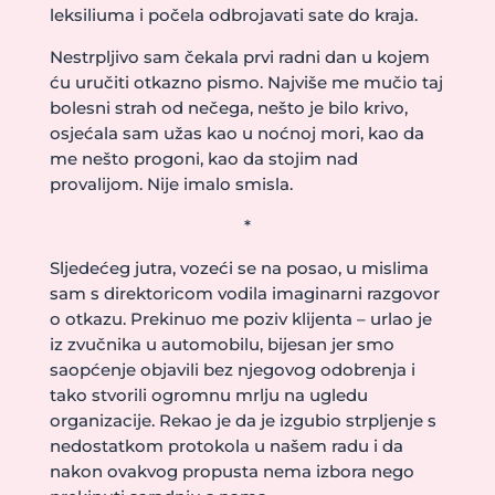
leksiliuma i počela odbrojavati sate do kraja.
Nestrpljivo sam čekala prvi radni dan u kojem
ću uručiti otkazno pismo. Najviše me mučio taj
bolesni strah od nečega, nešto je bilo krivo,
osjećala sam užas kao u noćnoj mori, kao da
me nešto progoni, kao da stojim nad
provalijom. Nije imalo smisla.
*
Sljedećeg jutra, vozeći se na posao, u mislima
sam s direktoricom vodila imaginarni razgovor
o otkazu. Prekinuo me poziv klijenta – urlao je
iz zvučnika u automobilu, bijesan jer smo
saopćenje objavili bez njegovog odobrenja i
tako stvorili ogromnu mrlju na ugledu
organizacije. Rekao je da je izgubio strpljenje s
nedostatkom protokola u našem radu i da
nakon ovakvog propusta nema izbora nego