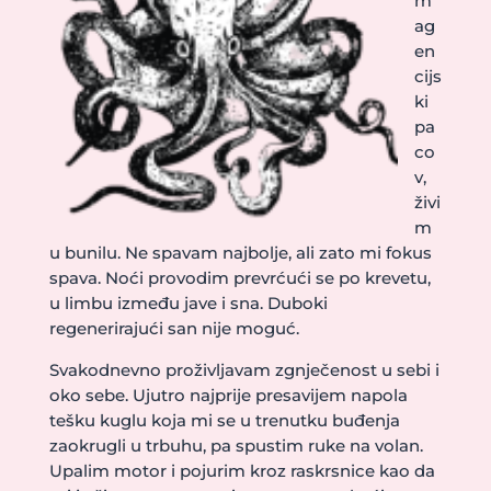
m
ag
en
cijs
ki
pa
co
v,
živi
m
u bunilu. Ne spavam najbolje, ali zato mi fokus
spava. Noći provodim prevrćući se po krevetu,
u limbu između jave i sna. Duboki
regenerirajući san nije moguć.
Svakodnevno proživljavam zgnječenost u sebi i
oko sebe. Ujutro najprije presavijem napola
tešku kuglu koja mi se u trenutku buđenja
zaokrugli u trbuhu, pa spustim ruke na volan.
Upalim motor i pojurim kroz raskrsnice kao da