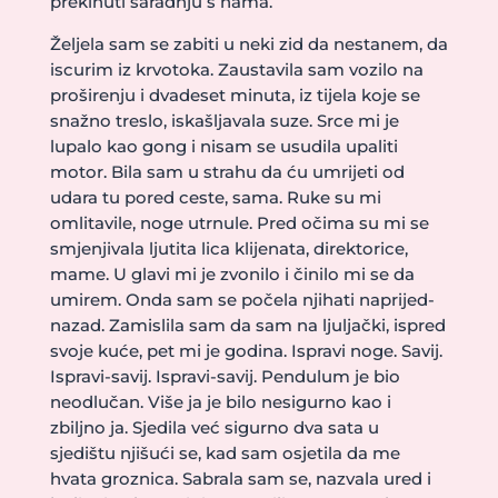
prekinuti saradnju s nama.
Željela sam se zabiti u neki zid da nestanem, da
iscurim iz krvotoka. Zaustavila sam vozilo na
proširenju i dvadeset minuta, iz tijela koje se
snažno treslo, iskašljavala suze. Srce mi je
lupalo kao gong i nisam se usudila upaliti
motor. Bila sam u strahu da ću umrijeti od
udara tu pored ceste, sama. Ruke su mi
omlitavile, noge utrnule. Pred očima su mi se
smjenjivala ljutita lica klijenata, direktorice,
mame. U glavi mi je zvonilo i činilo mi se da
umirem. Onda sam se počela njihati naprijed-
nazad. Zamislila sam da sam na ljuljački, ispred
svoje kuće, pet mi je godina. Ispravi noge. Savij.
Ispravi-savij. Ispravi-savij. Pendulum je bio
neodlučan. Više ja je bilo nesigurno kao i
zbiljno ja. Sjedila već sigurno dva sata u
sjedištu njišući se, kad sam osjetila da me
hvata groznica. Sabrala sam se, nazvala ured i