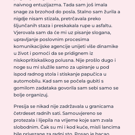
naivnog entuzijazma. Tada sam još imala
snage za brzohod do posla. Stalno sam žurila a
nigdje nisam stizala, pretrčavala preko
šljunčanih staza i preskakala rupe u asfaltu.
Vjerovala sam da će mi uz pisanje slogana,
upravljanje poslovnim procesima
komunikacijske agencije unijeti više dinamike
u život i pomoći da se pridignem iz
niskopritiskaškog polusna. Nije prošlo dugo i
noge su mi služile samo za upiranje u pod
ispod radnog stola i stiskanje papučica u
automobilu. Kad sam se počela gubiti s
gomilom zadataka govorila sam sebi samo se
bolje organizuj.
Presija se nikad nije zadržavala u granicama
četrdeset radnih sati. Samouvjereno se
protezala i lijepila na vrijeme koje sam zvala
slobodnim. Čak su mi i kod kuće, misli lancima
bile privezane za radni sto. Posao je bacao