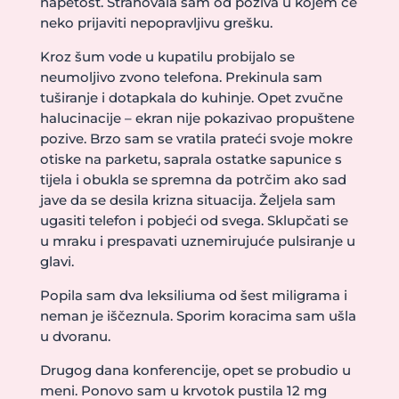
napetost. Strahovala sam od poziva u kojem će
neko prijaviti nepopravljivu grešku.
Kroz šum vode u kupatilu probijalo se
neumoljivo zvono telefona. Prekinula sam
tuširanje i dotapkala do kuhinje. Opet zvučne
halucinacije – ekran nije pokazivao propuštene
pozive. Brzo sam se vratila prateći svoje mokre
otiske na parketu, saprala ostatke sapunice s
tijela i obukla se spremna da potrčim ako sad
jave da se desila krizna situacija. Željela sam
ugasiti telefon i pobjeći od svega. Sklupčati se
u mraku i prespavati uznemirujuće pulsiranje u
glavi.
Popila sam dva leksiliuma od šest miligrama i
neman je iščeznula. Sporim koracima sam ušla
u dvoranu.
Drugog dana konferencije, opet se probudio u
meni. Ponovo sam u krvotok pustila 12 mg