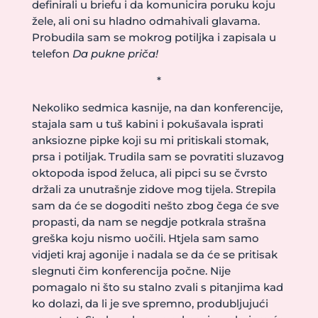
definirali u briefu i da komunicira poruku koju
žele, ali oni su hladno odmahivali glavama.
Probudila sam se mokrog potiljka i zapisala u
telefon
Da pukne priča!
*
Nekoliko sedmica kasnije, na dan konferencije,
stajala sam u tuš kabini i pokušavala isprati
anksiozne pipke koji su mi pritiskali stomak,
prsa i potiljak. Trudila sam se povratiti sluzavog
oktopoda ispod želuca, ali pipci su se čvrsto
držali za unutrašnje zidove mog tijela. Strepila
sam da će se dogoditi nešto zbog čega će sve
propasti, da nam se negdje potkrala strašna
greška koju nismo uočili. Htjela sam samo
vidjeti kraj agonije i nadala se da će se pritisak
slegnuti čim konferencija počne. Nije
pomagalo ni što su stalno zvali s pitanjima kad
ko dolazi, da li je sve spremno, produbljujući