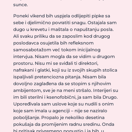
sunce.
Poneki vikend bih uspjela odlijepiti pipke sa
sebe i djelimično povratiti snagu. Ostajala sam
dugo u krevetu i maštala o napuštanju posla.
Ali svaku priliku da se zaposlim kod drugog
poslodavca osujetila bih refleksnom
samosabotažom već tokom inicijalnog
intervjua. Nisam mogla da se vidim u drugom
prostoru. Nisu mi se sviđali ti direktori,
nafrakani i glatki, koji su iz svojih skupih stolica
ispaljivali pretenciozna pitanja. Nisam bila
dovoljno zaglađena da se stopim s njihovim
ambijentom, sve je na meni stršalo. Interijeri su
im bili sterilni i ksenofobični, ja sam bila Drugo.
Upoređivala sam uslove koje su nudili s onim
koje sam imala u agenciji – nije se naziralo
poboljšanje. Propalo je nekoliko desetina
pokušaja da promijenim radnu sredinu. Onda
bi pritisak privremeno popustio i ja bih, u