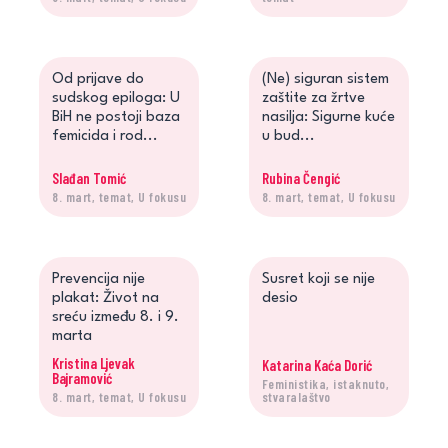
Od prijave do
(Ne) siguran sistem
sudskog epiloga: U
zaštite za žrtve
BiH ne postoji baza
nasilja: Sigurne kuće
femicida i rod...
u bud...
Slađan Tomić
Rubina Čengić
8. mart, temat, U fokusu
8. mart, temat, U fokusu
Prevencija nije
Susret koji se nije
plakat: Život na
desio
sreću između 8. i 9.
marta
Kristina Ljevak
Katarina Kaća Dorić
Bajramović
Feministika, istaknuto,
8. mart, temat, U fokusu
stvaralaštvo