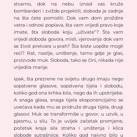
stvarno, dok na nebu iznad vas kruže
bombarderi i zvižde projektili, sloboda je zadnje
na šta ćete pomisliti. Dok vam dom proždire
vatra i odnosi poplava, šta vam vrijedi pravo koje
imate, šta sloboda koju „uživate“? Šta vam
vrijedi sloboda govora, misli, vjerovanja dok vam
se život pretvara u prah? Šta biste uopšte mogli
reći? Rat, nasilje, uništenje, tamo gdje je glas,
proizvode muk. Sloboda, tako se čini, nikada nije
vrijedila manje.
Ipak, šta prezrene na svijetu drugo imaju nego
sopstvene glasove, sopstvena tijela i slobodu,
koliko god ona krhka bila, nego da ih upotrijebe.
A snaga glasa, snaga tijela eksponencijalno se
uvećava kada mu se pridruže druga tijela, drugi
glasovi. Muk se transformiše u govor, u uzvik, u
pjesmu, u silu. To je uvijek začetak promjene,
početak kraja sila straha i uništenja i klica
slobode sutrašnjice. Koliko god naivno bilo u