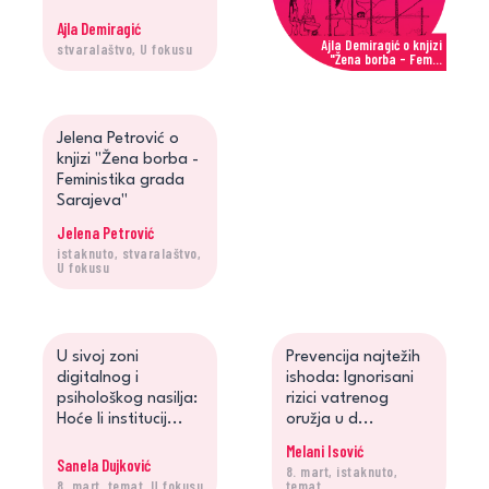
Ajla Demiragić
Ajla Demiragić o knjizi
stvaralaštvo, U fokusu
"Žena borba - Fem...
Jelena Petrović
Jelena Petrović o
knjizi "Žena borba -
Feministika grada
Sarajeva"
Jelena Petrović
istaknuto, stvaralaštvo,
Jelena Petrović o knjizi
U fokusu
"Žena borba - Fe...
U sivoj zoni
Prevencija najtežih
digitalnog i
ishoda: Ignorisani
psihološkog nasilja:
rizici vatrenog
Hoće li institucij...
oružja u d...
Melani Isović
Sanela Dujković
8. mart, istaknuto,
8. mart, temat, U fokusu
temat