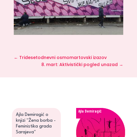
←
Tridesetodnevni osmomartovski izazov
8. mart: Aktivistički pogled unazad
→
Ajla Demiragić
Ajla Demiragić o
knjizi "Žena borba -
Feministika grada
Sarajeva"