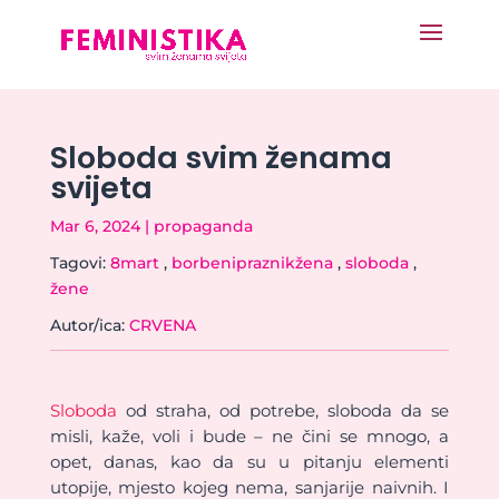
Sloboda svim ženama
svijeta
Mar 6, 2024
|
propaganda
Tagovi:
8mart
,
borbenipraznikžena
,
sloboda
,
žene
Autor/ica:
CRVENA
Sloboda
od straha, od potrebe, sloboda da se
misli, kaže, voli i bude – ne čini se mnogo, a
opet, danas, kao da su u pitanju elementi
utopije, mjesto kojeg nema, sanjarije naivnih. I