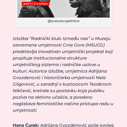
@svesutovjeshtice
Izložba “Radnički klub: Između nas” u Muzeju
savremene umjetnosti Crne Gore (MSUCG)
predstavlja inovativan umjetnički projekat koji
propituje institucionalne strukture
umjetničkog sistema i radničke uslove u
kulturi. Autorice izložbe, umjetnica Adrijana
Gvozdenović i historičarka umjetnosti Nela
Gligorović, u saradnji s kustosicom Teodorom
Nikčević, kreirale su postavku koja publiku
poziva na aktivno učešće, a posebno
naglašava feminističke načine pristupa radu u
umjetnosti.
Hana Ćurak:
Adrijana Gvozdenović polje svojeg