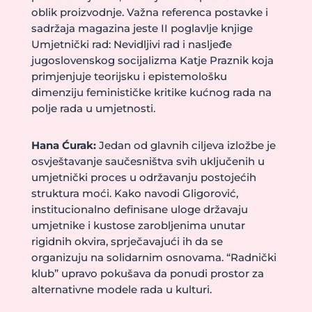
oblik proizvodnje. Važna referenca postavke i
sadržaja magazina jeste II poglavlje knjige
Umjetnički rad: Nevidljivi rad i nasljeđe
jugoslovenskog socijalizma Katje Praznik koja
primjenjuje teorijsku i epistemološku
dimenziju feminističke kritike kućnog rada na
polje rada u umjetnosti.
Hana Ćurak:
Jedan od glavnih ciljeva izložbe je
osvještavanje saučesništva svih uključenih u
umjetnički proces u održavanju postojećih
struktura moći. Kako navodi Gligorović,
institucionalno definisane uloge državaju
umjetnike i kustose zarobljenima unutar
rigidnih okvira, sprječavajući ih da se
organizuju na solidarnim osnovama. “Radnički
klub” upravo pokušava da ponudi prostor za
alternativne modele rada u kulturi.