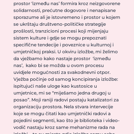
prostor ‘između nas’ formira kroz neizgovorene
solidarnosti, prećutne dogovore i nenapisane
sporazume ali je istovremeno i prostor u kojem
se ukrštaju društveno-političke strategije
prošlosti, tranzicioni procesi koji mijenjaju
sistem kulture i gdje se mogu prepoznati
specifične tendecije i poveznice u kulturnoj i
umjetničkoj praksi. U okviru izložbe, mi želimo
da vježbamo kako nastaje prostor ‘između
nas’, kako bi se možda u ovom procesu
uvidjele mogućnosti za svakodnevni otpor.
Vježba počinje od samog koncipiranja izložbe:
ispitujući naše uloge kao kustosice u
umjetnice, mi se “miješamo jedna drugoj u
posao”. Moji raniji radovi postaju katalizatori za
organizaciju prostora. Nela stvara intervecije
koje se mogu čitati kao umjetnički radovi a
pojedini segmenti, kao što je biblioteka i video-
vodič nastaju kroz same mehanizme rada na