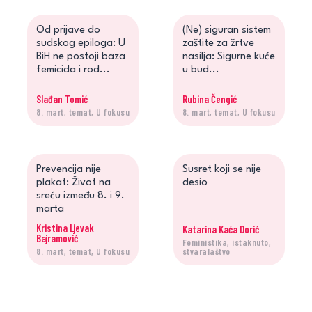
Od prijave do
(Ne) siguran sistem
sudskog epiloga: U
zaštite za žrtve
BiH ne postoji baza
nasilja: Sigurne kuće
femicida i rod...
u bud...
Slađan Tomić
Rubina Čengić
8. mart, temat, U fokusu
8. mart, temat, U fokusu
Prevencija nije
Susret koji se nije
plakat: Život na
desio
sreću između 8. i 9.
marta
Kristina Ljevak
Katarina Kaća Dorić
Bajramović
Feministika, istaknuto,
8. mart, temat, U fokusu
stvaralaštvo