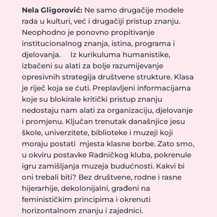
Nela Gligorović:
Ne samo drugačije modele
rada u kulturi, već i drugačiji pristup znanju.
Neophodno je ponovno propitivanje
institucionalnog znanja, istina, programa i
djelovanja. Iz kurikuluma humanistike,
izbačeni su alati za bolje razumijevanje
opresivnih strategija društvene strukture. Klasa
je riječ koja se ćuti. Preplavljeni informacijama
koje su blokirale kritički pristup znanju
nedostaju nam alati za organizaciju, djelovanje
i promjenu. Ključan trenutak današnjice jesu
škole, univerzitete, biblioteke i muzeji koji
moraju postati mjesta klasne borbe. Zato smo,
u okviru postavke Radničkog kluba, pokrenule
igru zamišljanja muzeja budućnosti. Kakvi bi
oni trebali biti? Bez društvene, rodne i rasne
hijerarhije, dekolonijalni, građeni na
feminističkim principima i okrenuti
horizontalnom znanju i zajednici.