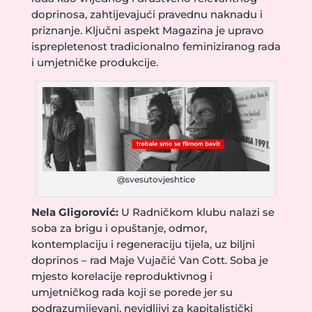
doprinosa, zahtijevajući pravednu naknadu i
priznanje. Ključni aspekt Magazina je upravo
isprepletenost tradicionalno feminiziranog rada
i umjetničke produkcije.
@svesutovjeshtice
Nela Gligorović:
U Radničkom klubu nalazi se
soba za brigu i opuštanje, odmor,
kontemplaciju i regeneraciju tijela, uz biljni
doprinos – rad Maje Vujačić Van Cott. Soba je
mjesto korelacije reproduktivnog i
umjetničkog rada koji se porede jer su
podrazumijevani, nevidljivi za kapitalistički