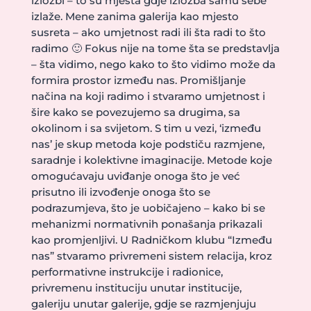
izložbi – to su mjesta gdje izložba samu sebe
izlaže. Mene zanima galerija kao mjesto
susreta – ako umjetnost radi ili šta radi to što
radimo 🙂 Fokus nije na tome šta se predstavlja
– šta vidimo, nego kako to što vidimo može da
formira prostor između nas. Promišljanje
načina na koji radimo i stvaramo umjetnost i
šire kako se povezujemo sa drugima, sa
okolinom i sa svijetom. S tim u vezi, ‘između
nas’ je skup metoda koje podstiču razmjene,
saradnje i kolektivne imaginacije. Metode koje
omogućavaju uviđanje onoga što je već
prisutno ili izvođenje onoga što se
podrazumjeva, što je uobičajeno – kako bi se
mehanizmi normativnih ponašanja prikazali
kao promjenljivi. U Radničkom klubu “Između
nas” stvaramo privremeni sistem relacija, kroz
performativne instrukcije i radionice,
privremenu instituciju unutar institucije,
galeriju unutar galerije, gdje se razmjenjuju