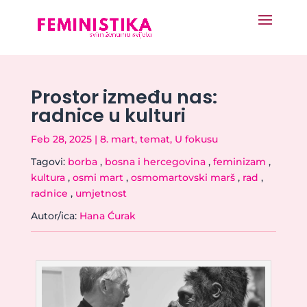
Prostor između nas:
radnice u kulturi
Feb 28, 2025
|
8. mart
,
temat
,
U fokusu
Tagovi:
borba
,
bosna i hercegovina
,
feminizam
,
kultura
,
osmi mart
,
osmomartovski marš
,
rad
,
radnice
,
umjetnost
Autor/ica:
Hana Ćurak