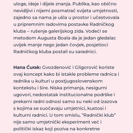
uloge, ideje i dijele znanja. Publika, kao obično
nevidljivi i nijemi posmatrač svijeta umjetnosti,
zajedno sa nama je ušla u prostor i učestvovala
u pripremnim radovima postavke Radničkog
kluba – rušenje galerijskog zida. Vodeći se
metodom Augusta Boala da je jedan gledalac
uvijek manje nego jedan čovjek, posjetioci
Radničkog kluba postali su saradnici.
Hana Ćurak:
Gvozdenović i Gligorović koriste
ovaj koncept kako bi istakle probleme radnica i
radnika u kulturi u postjugoslovenskom
kontekstu i šire. Niska primanja, nesigurni
ugovori, nedostatak institucionalne podrške i
prekarni radni odnosi samo su neki od izazova
s kojima se suočavaju umjetnici, kustosi i
kulturni radnici. U tom smislu, “Radnički klub”
nije samo umjetnički eksperiment već i
politički iskaz koji poziva na konkretne