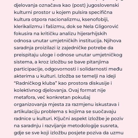
djelovanja označava kao (post) jugoslovenski
kulturni prostor u kojem pulsira specifična
kultura otpora nacionalizmu, ksenofobiji,
klerikalizmu i fašizmu, dok se Nela Gligorović
fokusira na kritičku analizu hijerarhijskih
odnosa unutar umjetničkih institucija. Njihova
saradnja proizilazi iz zajedničke potrebe da
preispitaju uloge i odnose unutar umjetničkog
sistema, a kroz izložbu se bave pitanjima
participacije, odgovornosti i solidarnosti među
akterima u kulturi. Izložba se temelji na ideji
“Radničkog kluba” kao prostora diskusije i
kolektivnog djelovanja. Ovaj format nije
metafora, već konkretan pokušaj
organizovanja mjesta za razmjenu iskustava i
artikulaciju problema s kojima se suočavaju
radnice u kulturi. Ključni aspekt izložbe je poziv
na saradnju i razvijanje metodologije susreta,
gdje se sve koji izložbu posjete poziva da uzmu