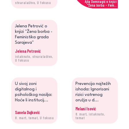
Ajla Demiragić o knjizi
stvaralaštvo, U fokusu
"Žena borba - Fem...
Jelena Petrović
Jelena Petrović o
knjizi "Žena borba -
Feministika grada
Sarajeva"
Jelena Petrović
istaknuto, stvaralaštvo,
Jelena Petrović o knjizi
U fokusu
"Žena borba - Fe...
U sivoj zoni
Prevencija najtežih
digitalnog i
ishoda: Ignorisani
psihološkog nasilja:
rizici vatrenog
Hoće li institucij...
oružja u d...
Melani Isović
Sanela Dujković
8. mart, istaknuto,
8. mart, temat, U fokusu
temat