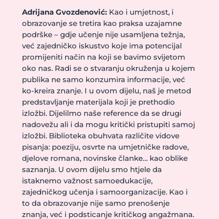
Adrijana Gvozdenović:
Kao i umjetnost, i
obrazovanje se tretira kao praksa uzajamne
podrške – gdje učenje nije usamljena težnja,
već zajedničko iskustvo koje ima potencijal
promijeniti način na koji se bavimo svijetom
oko nas. Radi se o stvaranju okruženja u kojem
publika ne samo konzumira informacije, već
ko-kreira znanje. I u ovom dijelu, naš je metod
predstavljanje materijala koji je prethodio
izložbi. Dijelilmo naše reference da se drugi
nadovežu ali i da mogu kritički pristupiti samoj
izložbi. Biblioteka obuhvata različite vidove
pisanja: poeziju, osvrte na umjetničke radove,
djelove romana, novinske članke… kao oblike
saznanja. U ovom dijelu smo htjele da
istaknemo važnost samoedukacije,
zajedničkog učenja i samoorganizacije. Kao i
to da obrazovanje nije samo prenošenje
znanja, već i podsticanje kritičkog angažmana.