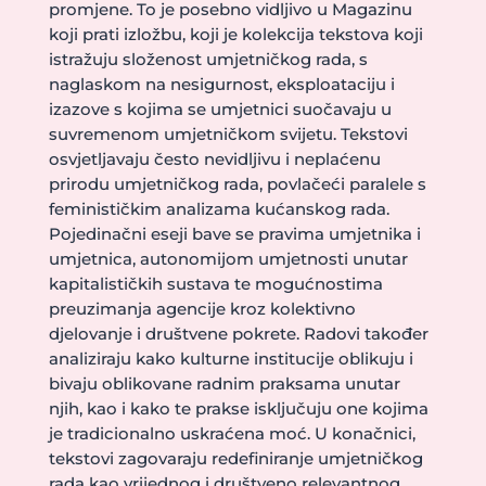
promjene. To je posebno vidljivo u Magazinu
koji prati izložbu, koji je kolekcija tekstova koji
istražuju složenost umjetničkog rada, s
naglaskom na nesigurnost, eksploataciju i
izazove s kojima se umjetnici suočavaju u
suvremenom umjetničkom svijetu. Tekstovi
osvjetljavaju često nevidljivu i neplaćenu
prirodu umjetničkog rada, povlačeći paralele s
feminističkim analizama kućanskog rada.
Pojedinačni eseji bave se pravima umjetnika i
umjetnica, autonomijom umjetnosti unutar
kapitalističkih sustava te mogućnostima
preuzimanja agencije kroz kolektivno
djelovanje i društvene pokrete. Radovi također
analiziraju kako kulturne institucije oblikuju i
bivaju oblikovane radnim praksama unutar
njih, kao i kako te prakse isključuju one kojima
je tradicionalno uskraćena moć. U konačnici,
tekstovi zagovaraju redefiniranje umjetničkog
rada kao vrijednog i društveno relevantnog