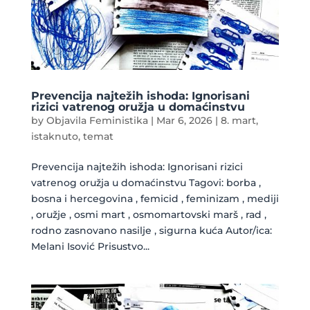
Prevencija najtežih ishoda: Ignorisani
rizici vatrenog oružja u domaćinstvu
by
Objavila Feministika
|
Mar 6, 2026
|
8. mart
,
istaknuto
,
temat
Prevencija najtežih ishoda: Ignorisani rizici
vatrenog oružja u domaćinstvu Tagovi: borba ,
bosna i hercegovina , femicid , feminizam , mediji
, oružje , osmi mart , osmomartovski marš , rad ,
rodno zasnovano nasilje , sigurna kuća Autor/ica:
Melani Isović Prisustvo...