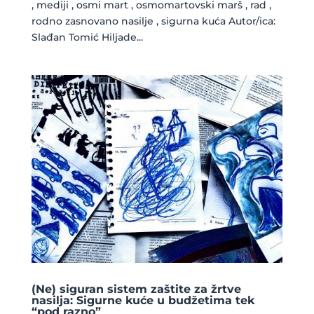
, mediji , osmi mart , osmomartovski marš , rad ,
rodno zasnovano nasilje , sigurna kuća Autor/ica:
Slađan Tomić Hiljade...
(Ne) siguran sistem zaštite za žrtve
nasilja: Sigurne kuće u budžetima tek
“pod razno”