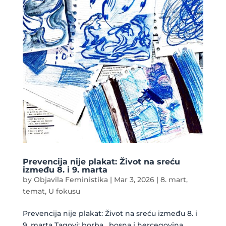
Prevencija nije plakat: Život na sreću
između 8. i 9. marta
by
Objavila Feministika
|
Mar 3, 2026
|
8. mart
,
temat
,
U fokusu
Prevencija nije plakat: Život na sreću između 8. i
9. marta Tagovi: borba , bosna i hercegovina ,