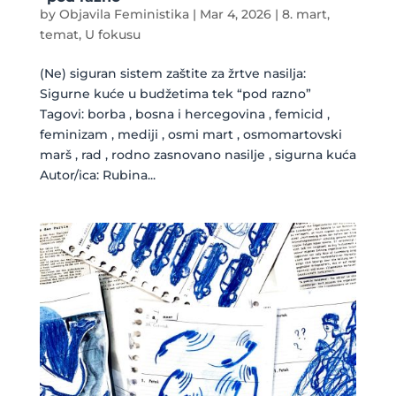
by
Objavila Feministika
|
Mar 4, 2026
|
8. mart
,
temat
,
U fokusu
(Ne) siguran sistem zaštite za žrtve nasilja:
Sigurne kuće u budžetima tek “pod razno”
Tagovi: borba , bosna i hercegovina , femicid ,
feminizam , mediji , osmi mart , osmomartovski
marš , rad , rodno zasnovano nasilje , sigurna kuća
Autor/ica: Rubina...