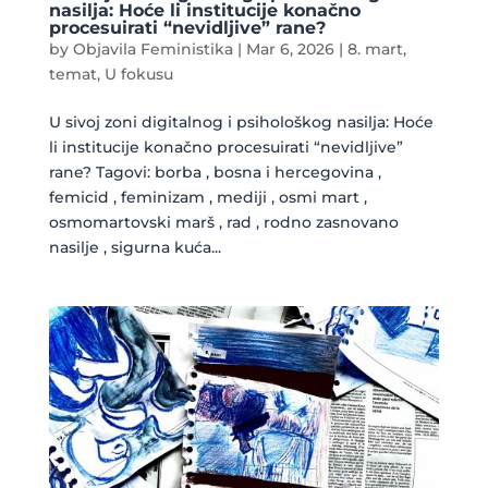
nasilja: Hoće li institucije konačno
procesuirati “nevidljive” rane?
by
Objavila Feministika
|
Mar 6, 2026
|
8. mart
,
temat
,
U fokusu
U sivoj zoni digitalnog i psihološkog nasilja: Hoće
li institucije konačno procesuirati “nevidljive”
rane? Tagovi: borba , bosna i hercegovina ,
femicid , feminizam , mediji , osmi mart ,
osmomartovski marš , rad , rodno zasnovano
nasilje , sigurna kuća...