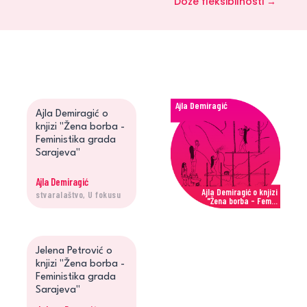
Doze fleksibilnosti
→
Ajla Demiragić
Ajla Demiragić o
knjizi "Žena borba -
Feministika grada
Sarajeva"
Ajla Demiragić
Ajla Demiragić o knjizi
stvaralaštvo, U fokusu
"Žena borba - Fem...
Jelena Petrović
Jelena Petrović o
knjizi "Žena borba -
Feministika grada
Sarajeva"