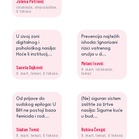
Jelena Petrović
istaknuto, stvaralaštvo,
Jelena Petrović o knjizi
U fokusu
"Žena borba - Fe...
U sivoj zoni
Prevencija najtežih
digitalnog i
ishoda: Ignorisani
psihološkog nasilja:
rizici vatrenog
Hoće li institucij...
oružja u d...
Melani Isović
Sanela Dujković
8. mart, istaknuto,
8. mart, temat, U fokusu
temat
Od prijave do
(Ne) siguran sistem
sudskog epiloga: U
zaštite za žrtve
BiH ne postoji baza
nasilja: Sigurne kuće
femicida i rod...
u bud...
Slađan Tomić
Rubina Čengić
8. mart, temat, U fokusu
8. mart, temat, U fokusu