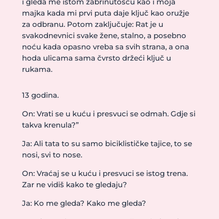
i gleda me istom zabrinutošću kao i moja
majka kada mi prvi puta daje ključ kao oružje
za odbranu. Potom zaključuje: Rat je u
svakodnevnici svake žene, stalno, a posebno
noću kada opasno vreba sa svih strana, a ona
hoda ulicama sama čvrsto držeći ključ u
rukama.
13 godina.
On: Vrati se u kuću i presvuci se odmah. Gdje si
takva krenula?”
Ja: Ali tata to su samo biciklističke tajice, to se
nosi, svi to nose.
On: Vraćaj se u kuću i presvuci se istog trena.
Zar ne vidiš kako te gledaju?
Ja: Ko me gleda? Kako me gleda?