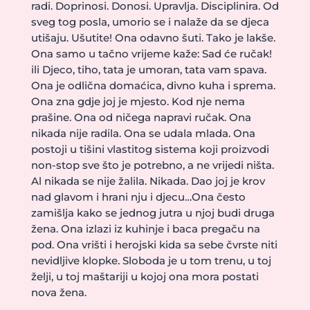
radi. Doprinosi. Donosi. Upravlja. Disciplinira. Od
sveg tog posla, umorio se i nalaže da se djeca
utišaju. Ušutite! Ona odavno šuti. Tako je lakše.
Ona samo u tačno vrijeme kaže: Sad će ručak!
ili Djeco, tiho, tata je umoran, tata vam spava.
Ona je odlična domaćica, divno kuha i sprema.
Ona zna gdje joj je mjesto. Kod nje nema
prašine. Ona od ničega napravi ručak. Ona
nikada nije radila. Ona se udala mlada. Ona
postoji u tišini vlastitog sistema koji proizvodi
non-stop sve što je potrebno, a ne vrijedi ništa.
Al nikada se nije žalila. Nikada. Dao joj je krov
nad glavom i hrani nju i djecu…Ona često
zamišlja kako se jednog jutra u njoj budi druga
žena. Ona izlazi iz kuhinje i baca pregaču na
pod. Ona vrišti i herojski kida sa sebe čvrste niti
nevidljive klopke. Sloboda je u tom trenu, u toj
želji, u toj maštariji u kojoj ona mora postati
nova žena.