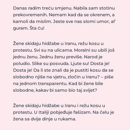
Danas radim treću smjenu. Nabila sam stotinu
prekovremenih. Nemam kad da se okrenem, a
kamoli da mislim. Jeste sve nas slomi umor, al’
guram. Šta ću!
Žene skidaju hidžabe u Iranu, režu kosu u
protestu. Svi su na ulicama. Moralni su ubili još
jednu ženu. Jednu ženu previše. Narod je
poludio. Slike su posvuda. Ljute su! Dosta je!
Dosta je! Da li ste znali da je pustiti kosu da se
slobodno njiše na vjetru, zločin u Iranu? – piše
na jednom transparentu. Kad bi žene bile
slobodne, kakav bi samo bio taj svijet?
Žene skidaju hidžabe u Iranu i režu kosu u
protestu. U Italiji pobjeđuje fašizam. Na čelu je
žena sa dvije dinje u rukama.