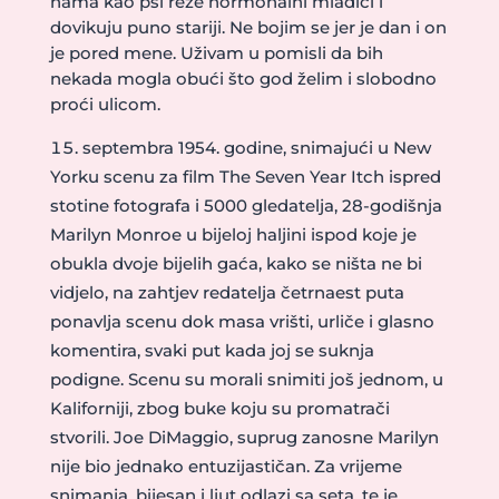
nama kao psi reže hormonalni mladići i
dovikuju puno stariji. Ne bojim se jer je dan i on
je pored mene. Uživam u pomisli da bih
nekada mogla obući što god želim i slobodno
proći ulicom.
septembra 1954. godine, snimajući u New
Yorku scenu za film The Seven Year Itch ispred
stotine fotografa i 5000 gledatelja, 28-godišnja
Marilyn Monroe u bijeloj haljini ispod koje je
obukla dvoje bijelih gaća, kako se ništa ne bi
vidjelo, na zahtjev redatelja četrnaest puta
ponavlja scenu dok masa vrišti, urliče i glasno
komentira, svaki put kada joj se suknja
podigne. Scenu su morali snimiti još jednom, u
Kaliforniji, zbog buke koju su promatrači
stvorili. Joe DiMaggio, suprug zanosne Marilyn
nije bio jednako entuzijastičan. Za vrijeme
snimanja, bijesan i ljut odlazi sa seta, te je