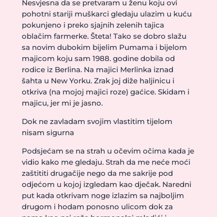
Nesvjesna da se pretvaram u ženu koju ovi
pohotni stariji muškarci gledaju ulazim u kuću
pokunjeno i preko sjajnih zelenih tajica
oblačim farmerke. Šteta! Tako se dobro slažu
sa novim dubokim bijelim Pumama i bijelom
majicom koju sam 1988. godine dobila od
rodice iz Berlina. Na majici Merlinka iznad
šahta u New Yorku. Zrak joj diže haljinicu i
otkriva (na mojoj majici roze) gaćice. Skidam i
majicu, jer mi je jasno.
Dok ne zavladam svojim vlastitim tijelom
nisam sigurna
Podsjećam se na strah u očevim očima kada je
vidio kako me gledaju. Strah da me neće moći
zaštititi drugačije nego da me sakrije pod
odjećom u kojoj izgledam kao dječak. Naredni
put kada otkrivam noge izlazim sa najboljim
drugom i hodam ponosno ulicom dok za