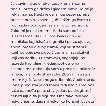
Ja stavim ključ u ruku kada krenem sama
noću. Čvrsto ga držim i gledam okolo. To mi je
rekla mama. Htjela je da mi da peper sprej, ali
otac se bunio. Nosim ključ. Držim ga čvrsto u
ruci kada noću idem sama. To uvijek radim.
Tako mi je rekla mama, kada sam počela
izlaziti sama. Na ulici ima svakakvih ljudi,
manijaka, koji iskaču iz grmlja i pokazuju svoj
spolni organ djevojčicama, koji su strašni i
kojih se boje sve djevojčice. Ima ih svakakvih,
koji vas dodiruju u tramvaju, naganjaju po
razredu kao plijen, gledaju pohotno na
sastancima, dobacuju vam u prolazu i prilaze iz
mraka, ima ih okrutnih i zlih. Zbog njih u ruci
imam ključ. Da se mogu odbraniti. Čudim se da
i ona, puno starija od mene radi isto. Samo ona
kaže da među prste stavi jedan, pa drugi, treći i
četvrti ključ da je sigurna. Ona tako radi već
neko vrijeme, daje mi nekoliko korisnih savjeta