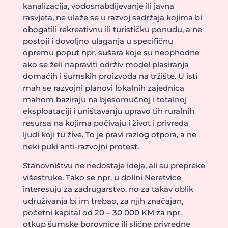
kanalizacija, vodosnabdijevanje ili javna
rasvjeta, ne ulaže se u razvoj sadržaja kojima bi
obogatili rekreativnu ili turističku ponudu, a ne
postoji i dovoljno ulaganja u specifičnu
opremu poput npr. sušara koje su neophodne
ako se želi napraviti održiv model plasiranja
domaćih i šumskih proizvoda na tržište. U isti
mah se razvojni planovi lokalnih zajednica
mahom baziraju na bjesomučnoj i totalnoj
eksploataciji i uništavanju upravo tih ruralnih
resursa na kojima počivaju i život i privreda
ljudi koji tu žive. To je pravi razlog otpora, a ne
neki puki anti-razvojni protest.
Stanovništvu ne nedostaje ideja, ali su prepreke
višestruke. Tako se npr. u dolini Neretvice
interesuju za zadrugarstvo, no za takav oblik
udruživanja bi im trebao, za njih značajan,
početni kapital od 20 – 30 000 KM za npr.
otkup šumske borovnice ili slične privredne