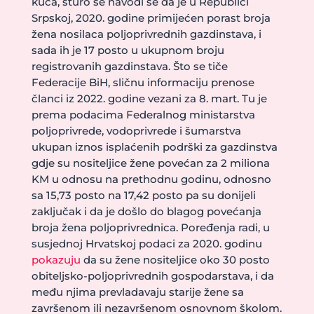
kuća, šturo se navodi se da je u Republici
Srpskoj, 2020. godine primijećen porast broja
žena nosilaca poljoprivrednih gazdinstava, i
sada ih je 17 posto u ukupnom broju
registrovanih gazdinstava. Što se tiče
Federacije BiH, sličnu informaciju prenose
članci iz 2022. godine vezani za 8. mart. Tu je
prema podacima Federalnog ministarstva
poljoprivrede, vodoprivrede i šumarstva
ukupan iznos isplaćenih podrški za gazdinstva
gdje su nositeljice žene povećan za 2 miliona
KM u odnosu na prethodnu godinu, odnosno
sa 15,73 posto na 17,42 posto pa su donijeli
zaključak i da je došlo do blagog povećanja
broja žena poljoprivrednica. Poređenja radi, u
susjednoj Hrvatskoj podaci za 2020. godinu
pokazuju
da su žene nositeljice oko 30 posto
obiteljsko-poljoprivrednih gospodarstava, i da
među njima prevladavaju starije žene sa
završenom ili nezavršenom osnovnom školom.