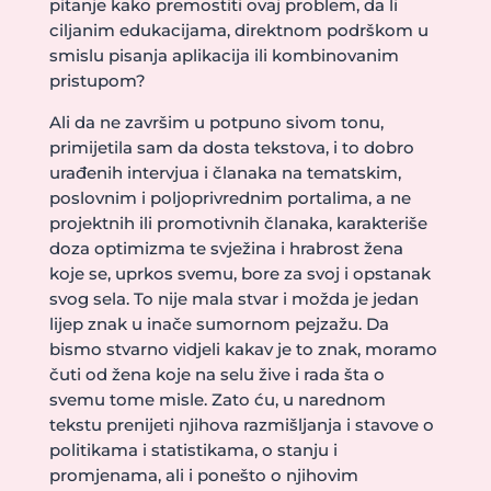
pitanje kako premostiti ovaj problem, da li
ciljanim edukacijama, direktnom podrškom u
smislu pisanja aplikacija ili kombinovanim
pristupom?
Ali da ne završim u potpuno sivom tonu,
primijetila sam da dosta tekstova, i to dobro
urađenih intervjua i članaka na tematskim,
poslovnim i poljoprivrednim portalima, a ne
projektnih ili promotivnih članaka, karakteriše
doza optimizma te svježina i hrabrost žena
koje se, uprkos svemu, bore za svoj i opstanak
svog sela. To nije mala stvar i možda je jedan
lijep znak u inače sumornom pejzažu. Da
bismo stvarno vidjeli kakav je to znak, moramo
čuti od žena koje na selu žive i rada šta o
svemu tome misle. Zato ću, u narednom
tekstu prenijeti njihova razmišljanja i stavove o
politikama i statistikama, o stanju i
promjenama, ali i ponešto o njihovim