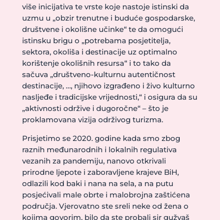
više inicijativa te vrste koje nastoje istinski da
uzmu u „obzir trenutne i buduće gospodarske,
društvene i okolišne učinke“ te da omogući
istinsku brigu o „potrebama posjetitelja,
sektora, okoliša i destinacije uz optimalno
korištenje okolišnih resursa“ i to tako da
sačuva „društveno-kulturnu autentičnost
destinacije, …, njihovo izgrađeno i živo kulturno
nasljeđe i tradicijske vrijednosti,“ i osigura da su
„aktivnosti održive i dugoročne“ – što je
proklamovana vizija održivog turizma.
Prisjetimo se 2020. godine kada smo zbog
raznih međunarodnih i lokalnih regulativa
vezanih za pandemiju, nanovo otkrivali
prirodne ljepote i zaboravljene krajeve BiH,
odlazili kod baki i nana na sela, a na putu
posjećivali male obrte i malobrojna zaštićena
područja. Vjerovatno ste sreli neke od žena o
kojima govorim, bilo da ste probali sir gužvaš