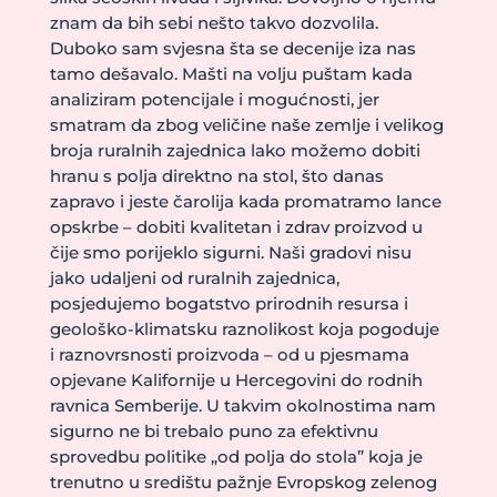
znam da bih sebi nešto takvo dozvolila.
Duboko sam svjesna šta se decenije iza nas
tamo dešavalo. Mašti na volju puštam kada
analiziram potencijale i mogućnosti, jer
smatram da zbog veličine naše zemlje i velikog
broja ruralnih zajednica lako možemo dobiti
hranu s polja direktno na stol, što danas
zapravo i jeste čarolija kada promatramo lance
opskrbe – dobiti kvalitetan i zdrav proizvod u
čije smo porijeklo sigurni. Naši gradovi nisu
jako udaljeni od ruralnih zajednica,
posjedujemo bogatstvo prirodnih resursa i
geološko-klimatsku raznolikost koja pogoduje
i raznovrsnosti proizvoda – od u pjesmama
opjevane Kalifornije u Hercegovini do rodnih
ravnica Semberije. U takvim okolnostima nam
sigurno ne bi trebalo puno za efektivnu
sprovedbu politike „od polja do stola” koja je
trenutno u središtu pažnje Evropskog zelenog