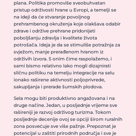
plana. Politika promoviše sveobuhvatan
pristup održivosti hrane u Evropi, a temelji se
na ideji da će stvaranje povoljnog
prehrambenog okruženja koje olakšava odabir
zdrave i održive prehrane pridonijeti
poboljšanju zdravlja i kvalitete života
potrošača. Ideja je da se stimuliše potražnja za
svježom, manje prerađenom hranom iz
održivih izvora. S onim čime raspolažemo, i
sami bismo relativno lako mogli dizajnirati
sličnu politiku na temelju integracije na selu
ionako raširene aktivnosti poljoprivrede,
sakupljanja i prerade šumskih plodova.
Sela mogu biti produktivno angažovana i na
druge načine. Jedan, u posljednje vrijeme sve
rašireniji je razvoj održivog turizma. Tokom
posljednje decenije ovoj se opciji širom ruralnih
zona posvećuje sve više pažnje. Prepoznat je
potencijal u zaštiti prirodnih područja i sve je