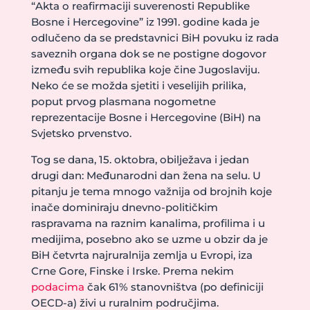
“Akta o reafirmaciji suverenosti Republike
Bosne i Hercegovine” iz 1991. godine kada je
odlučeno da se predstavnici BiH povuku iz rada
saveznih organa dok se ne postigne dogovor
između svih republika koje čine Jugoslaviju.
Neko će se možda sjetiti i veselijih prilika,
poput prvog plasmana nogometne
reprezentacije Bosne i Hercegovine (BiH) na
Svjetsko prvenstvo.
Tog se dana, 15. oktobra, obilježava i jedan
drugi dan: Međunarodni dan žena na selu. U
pitanju je tema mnogo važnija od brojnih koje
inače dominiraju dnevno-političkim
raspravama na raznim kanalima, profilima i u
medijima, posebno ako se uzme u obzir da je
BiH četvrta najruralnija zemlja u Evropi, iza
Crne Gore, Finske i Irske. Prema nekim
podacima
čak 61% stanovništva (po definiciji
OECD-a) živi u ruralnim područjima.