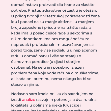
domaćinstava proizvodi dio hrane za vlastite
potrebe. Pristup zdravstvenoj zaštiti je otežan.
U prilog tvrdnji o višestrukoj podređenosti žena
idu i podaci da su manje aktivne i u manjem
broju zaposlene i prisutne na tržištu rada, a i
kada imaju posao češće rade u sektorima s
nižim dohotkom, malom mogućnošću za
napredak i profesionalnim usavršavanjem, a
pored toga, žene više sudjeluju u neplaćenom
radu u domaćinstvu i više se staraju o
članovima porodice (o djeci i starijim
osobama). Na selu je i posebno izražen
problem žena koje vode računa o muškarcima,
ali kada oni preminu, nema nikoga ko bi se
starao o njima.
Nedavno sam imala priliku da sarađujem na
izradi
analize
razvojnih potencijala dva ruralna
lokaliteta u dolinama rijeka Kruščice i
Neretvice, inače zajednica vrlo angažovanih u