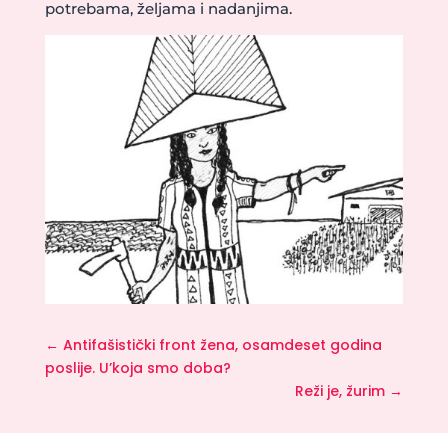
potrebama, željama i nadanjima.
←
Antifašistički front žena, osamdeset godina
poslije. U’koja smo doba?
Reži je, žurim
→