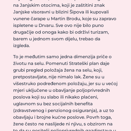
na Janjskim otocima, koji je zaštitini znak
Јanjske visoravni u blizini Šipova ili kupovali
vunene čarape u Martin Brodu, koje su zapravo
ispletene u Drvaru. Sve ovo nije bilo puno
drugačije od onoga kako bi održivi turizam,
barem u jednom svom dijelu, trebao da
izgleda.
To je međutim samo jedna dimenzija priče o
životu na selu. Pomenuti Strateški plan daje
grubi pregled položaja žena na selu, koji,
pretpostavljate, nije nimalo lak. Žene su u
višestruko podređenom položaju, jer su u većoj
mjeri uključene u obavljanje poljoprivrednih
poslova koji su slabo ili nikako plaćeni,
uglavnom su bez socijalnih benefita
(zdravstvenog i penzionog osiguranja), a uz to
obavljaju i brojne kućne poslove. Povrh toga,
žene često ne naslijede ni njivu, s obzirom na
to da su nositelji poljoprivrednih gazdinstava u