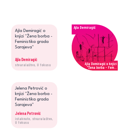
Ajla Demiragić
Ajla Demiragić o
knjizi "Žena borba -
Feministika grada
Sarajeva"
Ajla Demiragić
Ajla Demiragić o knjizi
stvaralaštvo, U fokusu
"Žena borba - Fem...
Jelena Petrović
Jelena Petrović o
knjizi "Žena borba -
Feministika grada
Sarajeva"
Jelena Petrović
istaknuto, stvaralaštvo,
Jelena Petrović o knjizi
U fokusu
"Žena borba - Fe...