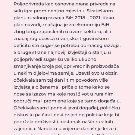
Poljoprivreda kao osnovna grana privrede na
selu igra prominentno mjesto u Strateškom
planu ruralnog razvoja BiH 2018 – 2021. Kako
plan navodi, značajna je za ekonomiju BiH
zbog broja zaposlenih u ovom sektoru, ali i
značajnog učešća u vanjsko-trgovinskom
deficitu što sugeriše potrebu domaćeg razvoja.
S druge strane najnoviji izvještaji o stanju u
poljoprivredi sugerišu veliko ukupno
smanjivanje broja poljoprivrednih proizvođača
u nekim dijelovima zemlje. Uzevši ovo u obzir,
očekivala sam taj dan i tim povodom više
izvještaja o ženama i priče o tome kako se
nose sa izazovima koje nosi život u ruralnim
područjima i promjene koje se tamo događaju.
Očekivala sam i poneki javni događaj, političku
diskusiju pa čak i neki prijedlog politike koja bi
podržala održivost i opstanak naših ruralnih
zajednica. Naročito u vrijeme današnje krize i