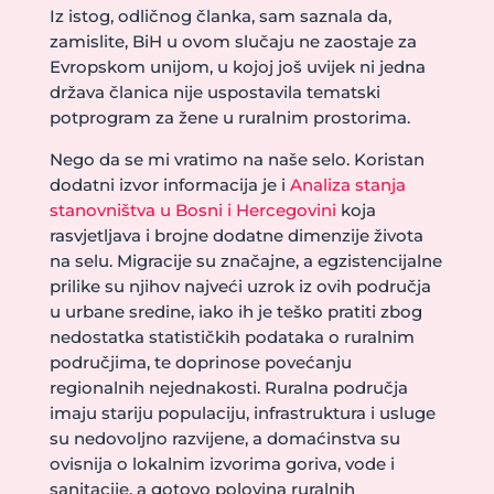
Iz istog, odličnog članka, sam saznala da,
zamislite, BiH u ovom slučaju ne zaostaje za
Evropskom unijom, u kojoj još uvijek ni jedna
država članica nije uspostavila tematski
potprogram za žene u ruralnim prostorima.
Nego da se mi vratimo na naše selo. Koristan
dodatni izvor informacija je i
Analiza stanja
stanovništva u Bosni i Hercegovini
koja
rasvjetljava i brojne dodatne dimenzije života
na selu. Migracije su značajne, a egzistencijalne
prilike su njihov najveći uzrok iz ovih područja
u urbane sredine, iako ih je teško pratiti zbog
nedostatka statističkih podataka o ruralnim
područjima, te doprinose povećanju
regionalnih nejednakosti. Ruralna područja
imaju stariju populaciju, infrastruktura i usluge
su nedovoljno razvijene, a domaćinstva su
ovisnija o lokalnim izvorima goriva, vode i
sanitacije, a gotovo polovina ruralnih