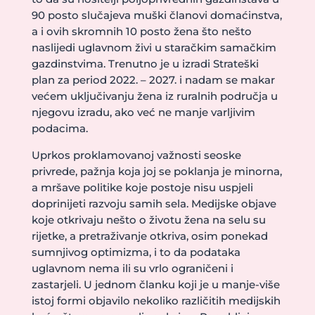
90 posto slučajeva muški članovi domaćinstva,
a i ovih skromnih 10 posto žena što nešto
naslijedi uglavnom živi u staračkim samačkim
gazdinstvima. Trenutno je u izradi Strateški
plan za period 2022. – 2027. i nadam se makar
većem uključivanju žena iz ruralnih područja u
njegovu izradu, ako već ne manje varljivim
podacima.
Uprkos proklamovanoj važnosti seoske
privrede, pažnja koja joj se poklanja je minorna,
a mršave politike koje postoje nisu uspjeli
doprinijeti razvoju samih sela. Medijske objave
koje otkrivaju nešto o životu žena na selu su
rijetke, a pretraživanje otkriva, osim ponekad
sumnjivog optimizma, i to da podataka
uglavnom nema ili su vrlo ograničeni i
zastarjeli. U jednom članku koji je u manje-više
istoj formi objavilo nekoliko različitih medijskih