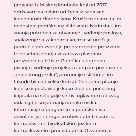
projekte. Iz bliskog kontakta koji od 2017.
održavam sa nekim od žena iz sada već
legendarnih Hrabrih žena Kruščice znam da im
nedostaje podrške različite vrste. Nedostaju im
znanja potrebna za otvaranje i vođenje poslova,
snalaženje sa zakonima kojima se uređuje
područje proizvodnje prehrambenih proizvoda,
te posebno znanja vezana za plasman
proizvoda na tržište. Podrška u domenu
pisanja i vođenje projekata i uopšte poznavanje
„projektnog jezika“, promocije i slično bi im
takođe bila od velike koristi. Centralno pitanje
koje se ispostavilo je kako doći do početnog
kapitala na selu gdje se živi uglavnom od svog
rada i gdje su primanja ionako niska.
Informacije o programima podrške nisu
dovoljne, jer mnoge će obeshrabriti susret s
kompleksnim, birokratskim jezikom i
komplikovanim procedurama. Otvoreno je