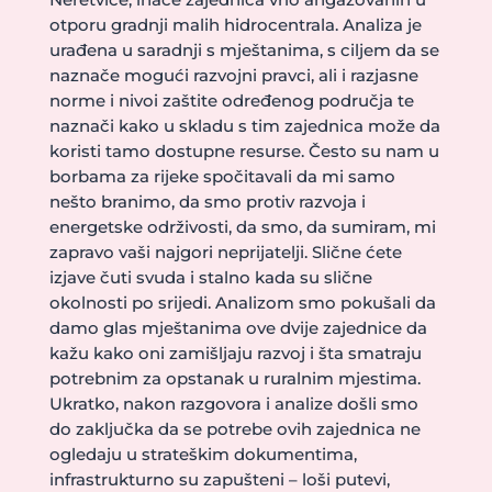
otporu gradnji malih hidrocentrala. Analiza je
urađena u saradnji s mještanima, s ciljem da se
naznače mogući razvojni pravci, ali i razjasne
norme i nivoi zaštite određenog područja te
naznači kako u skladu s tim zajednica može da
koristi tamo dostupne resurse. Često su nam u
borbama za rijeke spočitavali da mi samo
nešto branimo, da smo protiv razvoja i
energetske održivosti, da smo, da sumiram, mi
zapravo vaši najgori neprijatelji. Slične ćete
izjave čuti svuda i stalno kada su slične
okolnosti po srijedi. Analizom smo pokušali da
damo glas mještanima ove dvije zajednice da
kažu kako oni zamišljaju razvoj i šta smatraju
potrebnim za opstanak u ruralnim mjestima.
Ukratko, nakon razgovora i analize došli smo
do zaključka da se potrebe ovih zajednica ne
ogledaju u strateškim dokumentima,
infrastrukturno su zapušteni – loši putevi,