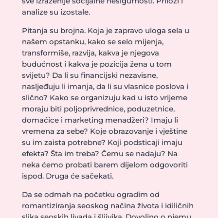
sve izraženije socijalne nesigurnosti. Prilozi i
analize su izostale.
Pitanja su brojna. Koja je zapravo uloga sela u
našem opstanku, kako se selo mijenja,
transformiše, razvija, kakva je njegova
budućnost i kakva je pozicija žena u tom
svijetu? Da li su financijski nezavisne,
nasljeđuju li imanja, da li su vlasnice poslova i
slično? Kako se organizuju kad u isto vrijeme
moraju biti poljoprivrednice, poduzetnice,
domaćice i marketing menadžeri? Imaju li
vremena za sebe? Koje obrazovanje i vještine
su im zaista potrebne? Koji podsticaji imaju
efekta? Šta im treba? Čemu se nadaju? Na
neka ćemo probati barem dijelom odgovoriti
ispod. Druga će sačekati.
Da se odmah na početku ogradim od
romantiziranja seoskog načina života i idiličnih
slika seoskih livada i šljivika. Dovoljno o njemu