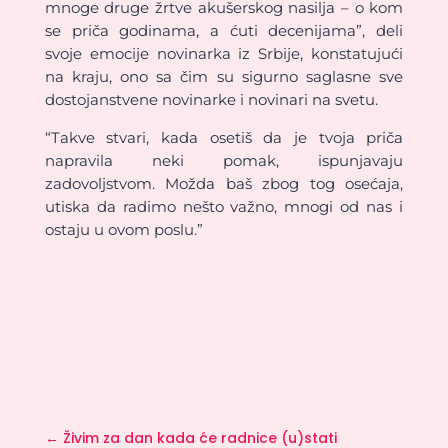
mnoge druge žrtve akušerskog nasilja – o kom
se priča godinama, a ćuti decenijama”, deli
svoje emocije novinarka iz Srbije, konstatujući
na kraju, ono sa čim su sigurno saglasne sve
dostojanstvene novinarke i novinari na svetu.
“Takve stvari, kada osetiš da je tvoja priča
napravila neki pomak, ispunjavaju
zadovoljstvom. Možda baš zbog tog osećaja,
utiska da radimo nešto važno, mnogi od nas i
ostaju u ovom poslu.”
←
Živim za dan kada će radnice (u)stati