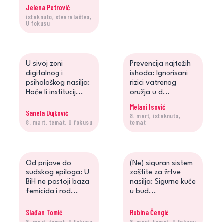
Jelena Petrović
istaknuto, stvaralaštvo,
Jelena Petrović o knjizi
U fokusu
"Žena borba - Fe...
U sivoj zoni
Prevencija najtežih
digitalnog i
ishoda: Ignorisani
psihološkog nasilja:
rizici vatrenog
Hoće li institucij...
oružja u d...
Melani Isović
Sanela Dujković
8. mart, istaknuto,
8. mart, temat, U fokusu
temat
Od prijave do
(Ne) siguran sistem
sudskog epiloga: U
zaštite za žrtve
BiH ne postoji baza
nasilja: Sigurne kuće
femicida i rod...
u bud...
Slađan Tomić
Rubina Čengić
8. mart, temat, U fokusu
8. mart, temat, U fokusu