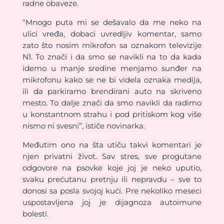
radne obaveze.
“Mnogo puta mi se dešavalo da me neko na
ulici vređa, dobaci uvredljiv komentar, samo
zato što nosim mikrofon sa oznakom televizije
N1. To znači i da smo se navikli na to da kada
idemo u manje sredine menjamo sunđer na
mikrofonu kako se ne bi videla oznaka medija,
ili da parkiramo brendirani auto na skriveno
mesto. To dalje znači da smo navikli da radimo
u konstantnom strahu i pod pritiskom kog više
nismo ni svesni”, ističe novinarka.
Međutim ono na šta utiču takvi komentari je
njen privatni život. Sav stres, sve progutane
odgovore na psovke koje joj je neko uputio,
svaku prećutanu pretnju ili nepravdu – sve to
donosi sa posla svojoj kući. Pre nekoliko meseci
uspostavljena joj je dijagnoza autoimune
bolesti.