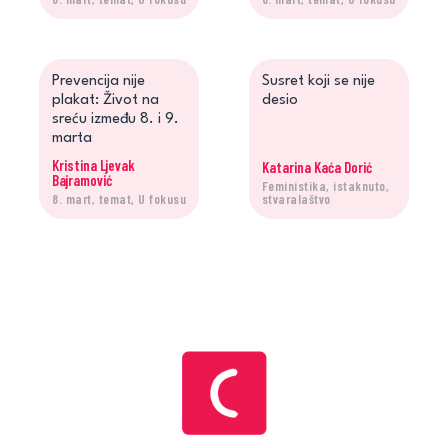
Prevencija nije
Susret koji se nije
plakat: Život na
desio
sreću između 8. i 9.
marta
Kristina Ljevak
Katarina Kaća Dorić
Bajramović
Feministika, istaknuto,
8. mart, temat, U fokusu
stvaralaštvo