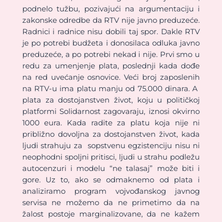
podnelo tužbu, pozivajući na argumentaciju i
zakonske odredbe da RTV nije javno preduzeće.
Radnici i radnice nisu dobili taj spor. Dakle RTV
je po potrebi budžeta i donosilaca odluka javno
preduzeće, a po potrebi nekad i nije. Prvi smo u
redu za umenjenje plata, poslednji kada dođe
na red uvećanje osnovice. Veći broj zaposlenih
na RTV-u ima platu manju od 75.000 dinara. A
plata za dostojanstven život, koju u političkoj
platformi Solidarnost zagovaraju, iznosi okvirno
1000 eura. Kada radite za platu koja nije ni
približno dovoljna za dostojanstven život, kada
ljudi strahuju za sopstvenu egzistenciju nisu ni
neophodni spoljni pritisci, ljudi u strahu podležu
autocenzuri i modelu “ne talasaj” može biti i
gore. Uz to, ako se odmaknemo od plata i
analiziramo program vojvođanskog javnog
servisa ne možemo da ne primetimo da na
žalost postoje marginalizovane, da ne kažem