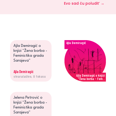
Evo sad ću poludit’
→
Ajla Demiragić
Ajla Demiragić o
knjizi "Žena borba -
Feministika grada
Sarajeva"
Ajla Demiragić
Ajla Demiragić o knjizi
stvaralaštvo, U fokusu
"Žena borba - Fem...
Jelena Petrović
Jelena Petrović o
knjizi "Žena borba -
Feministika grada
Sarajeva"