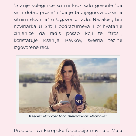
“Starije koleginice su mi kroz šalu govorile “da
sam dobro prošla” i “da je ta dijagnoza upisana
sitnim slovima” u Ugovor o radu. Nažalost, biti
novinarka u Srbiji podrazumeva i prihvatanje
činjenice da radiš posao koji te “troši”,
konstatuje Ksenija Pavkov, svesna težine
izgovorene reči.
Ksenija Pavkov: foto Aleksandar Milanović
Predsednica Evropske federacije novinara Maja