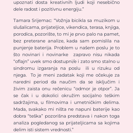
upoznati dosta kreativnih ljudi koji nesebično
dele radost i pozitivnu energiju.”
Tamara Srijemac: “Vožnja bicikla sa muzikom u
slušalicama, prijateljice, vikendica, terasa, knjiga,
porodica, pozorište, to mi je prvo palo na pamet,
bez preterane analize, kada sam pomislila na
punjenje baterija. Problem u našem poslu je to
što novinari i novinarke zapravo nisu nikada
“oflajn” uvek smo dostupni/e i zato smo stalno u
sindromu izgaranja na poslu ili u rizuku od
njega. To je meni zadatak koji me očekuje za
naredni period da naučim da se isključim i
živim zaista onu rečenicu “odmor je otpor”. Ja
se čak i u dokolici okružim socijalno teškim
sadržajima, u filmovima i umetničkim delima.
Mada, svakako mi ništa ne napuni baterije kao
dobra “teška” pozorišna predstava i nakon toga
analiza pogledanog sa prijateljicama sa kojima
delim isti sistem vrednosti.”