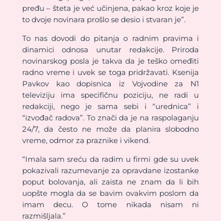
pređu – šteta je već učinjena, pakao kroz koje je
to dvoje novinara prošlo se desio i stvaran je”.
To nas dovodi do pitanja o radnim pravima i
dinamici odnosa unutar redakcije. Priroda
novinarskog posla je takva da je teško omeđiti
radno vreme i uvek se toga pridržavati. Ksenija
Pavkov kao dopisnica iz Vojvodine za N1
televiziju ima specifičnu poziciju, ne radi u
redakciji, nego je sama sebi i “urednica” i
“izvođač radova”. To znači da je na raspolaganju
24/7, da često ne može da planira slobodno
vreme, odmor za praznike i vikend.
“Imala sam sreću da radim u firmi gde su uvek
pokazivali razumevanje za opravdane izostanke
poput bolovanja, ali zaista ne znam da li bih
uopšte mogla da se bavim ovakvim poslom da
imam decu. O tome nikada nisam ni
razmišljala.”