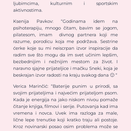
ljubimcima, kulturnim i sportskim
aktivnostima.
Ksenija Pavkov: “Godinama idem na
psihoterapiju, mnogo čitam, bavim se jogom,
pilatesom, imam divnog partnera koji me
razume, porodicu koja me podržava. Sestrine
ćerke koje su mi neiscrpan izvor inspiracije da
radim sve što mogu da im svet učinim lepšim,
bezbednijim i nežnijim mestom za život. I
naravno sjajne prijateljice i mačku Sneki, koja je
beskrajan izvor radosti na kraju svakog dana 🙂 “
Verica Marinčić: “Baterije punim u prirodi, sa
svojim prijateljima i najvećim prijateljom psom.
Kada je energija na jako niskom nivou pomaže
čitanje knjiga, filmovi i serije. Putovanja kad ima
vremena i novca. Uvek ima razloga za male,
lične lepe trenutke koji kratko traju ali postoje.
Kroz novinarski posao osim problema može se