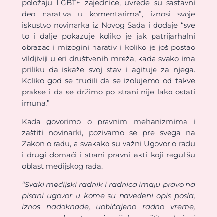
položaju LGBT+ zajednice, uvrede su sastavni
deo narativa u komentarima”, iznosi svoje
iskustvo novinarka iz Novog Sada i dodaje “sve
to i dalje pokazuje koliko je jak patrijarhalni
obrazac i mizogini narativ i koliko je još postao
vildjiviji u eri društvenih mreža, kada svako ima
priliku da iskaže svoj stav i agituje za njega.
Koliko god se trudili da se izolujemo od takve
prakse i da se držimo po strani nije lako ostati
imuna.”
Kada govorimo o pravnim mehanizmima i
zaštiti novinarki, pozivamo se pre svega na
Zakon o radu, a svakako su važni Ugovor o radu
i drugi domaći i strani pravni akti koji regulišu
oblast medijskog rada.
“Svaki medijski radnik i radnica imaju pravo na
pisani ugovor u kome su navedeni opis posla,
iznos nadoknade, uobičajeno radno vreme,