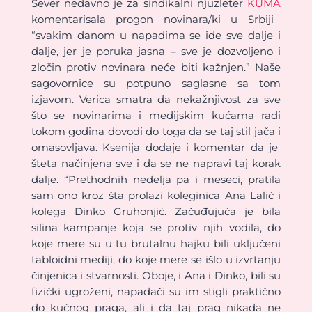
Sever nedavno je za sindikalni njuzleter
KUMA
komentarisala progon novinara/ki u Srbiji
“svakim danom u napadima se ide sve dalje i
dalje, jer je poruka jasna – sve je dozvoljeno i
zločin protiv novinara neće biti kažnjen.” Naše
sagovornice su potpuno saglasne sa tom
izjavom. Verica smatra da nekažnjivost za sve
što se novinarima i medijskim kućama radi
tokom godina dovodi do toga da se taj stil jača i
omasovljava. Ksenija dodaje i komentar da je
šteta načinjena sve i da se ne napravi taj korak
dalje. “Prethodnih nedelja pa i meseci, pratila
sam ono kroz šta prolazi koleginica Ana Lalić i
kolega Dinko Gruhonjić. Začuđujuća je bila
silina kampanje koja se protiv njih vodila, do
koje mere su u tu brutalnu hajku bili uključeni
tabloidni mediji, do koje mere se išlo u izvrtanju
činjenica i stvarnosti. Oboje, i Ana i Dinko, bili su
fizički ugroženi, napadači su im stigli praktično
do kućnog praga, ali i da taj prag nikada ne