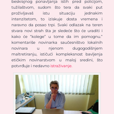
beskrajnog ponavljanja istih pred policijom,
tužilaštvom, sudom što tera da svaki put
proživljavaš istu situaciju jednakim
intenzitetom, to iziskuje dosta vremena i
naravno da posao trpi. Svaki odlazak na teren
stvara novi strah šta je sledeće što će uraditi i
kako će “kolege” u tome da im pomognu.”
komentariše novinarka saučesništvo lokalnih
novinara u njenom dugogodišnjem
maltretiranju, ističući kompleksnost bavljenja
etičkim novinarstvom u maloj sredini, što
potvrđuje i nedavno
istraživanje.