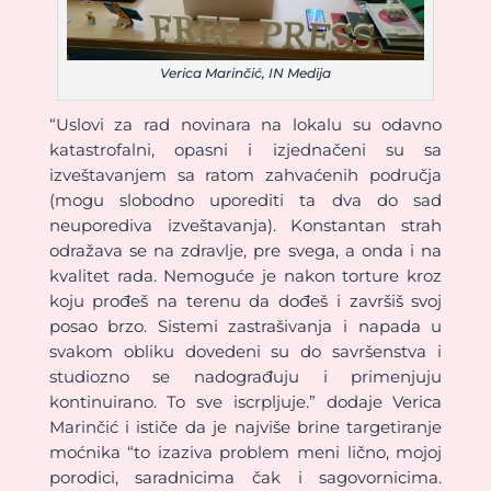
Verica Marinčić, IN Medija
“Uslovi za rad novinara na lokalu su odavno
katastrofalni, opasni i izjednačeni su sa
izveštavanjem sa ratom zahvaćenih područja
(mogu slobodno uporediti ta dva do sad
neuporediva izveštavanja). Konstantan strah
odražava se na zdravlje, pre svega, a onda i na
kvalitet rada. Nemoguće je nakon torture kroz
koju prođeš na terenu da dođeš i završiš svoj
posao brzo. Sistemi zastrašivanja i napada u
svakom obliku dovedeni su do savršenstva i
studiozno se nadograđuju i primenjuju
kontinuirano. To sve iscrpljuje.” dodaje Verica
Marinčić i ističe da je najviše brine targetiranje
moćnika “to izaziva problem meni lično, mojoj
porodici, saradnicima čak i sagovornicima.