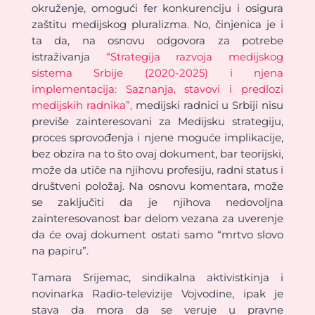
okruženje, omogući fer konkurenciju i osigura
zaštitu medijskog pluralizma. No, činjenica je i
ta da, na osnovu odgovora za potrebe
istraživanja
“Strategija razvoja medijskog
sistema Srbije (2020-2025) i njena
implementacija: Saznanja, stavovi i predlozi
medijskih radnika”,
medijski radnici u Srbiji nisu
previše zainteresovani za Medijsku strategiju,
proces sprovođenja i njene moguće implikacije,
bez obzira na to što ovaj dokument, bar teorijski,
može da utiče na njihovu profesiju, radni status i
društveni položaj. Na osnovu komentara, može
se zaključiti da je njihova nedovoljna
zainteresovanost bar delom vezana za uverenje
da će ovaj dokument ostati samo “mrtvo slovo
na papiru”.
Tamara Srijemac, sindikalna aktivistkinja i
novinarka Radio-televizije Vojvodine, ipak je
stava da mora da se veruje u pravne