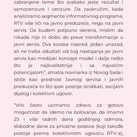
zabranjene teme što svakako jeste rezultat i
samocenzure i cenzure. Da zaokružim, kada
analiziramo segmente informativnog programa,
RTV više liči na javno preduzeće, nego na javni
servis. Da budem potpuno iskrena, mislim da
nikada nije ni došlo do prave transformacije u
javni servis. Dva koraka napred, jedan unazad,
ali ne treba odustati od tog nastojanja jer javni
servis kao medijski koncept model i dalje nešto
što je najkvalitetnije i sa najvećim
potencijalom”, smatra novinarka iz Novog Sada i
ističe kao prednost Javnog servisa i javnih
preduzeća to što ipak postoje sindikati, socijalni
dijalog i kolektivni ugovor.
“Vrlo često uzimamo zdravo za gotovo
mogućnost da idemo na bolovanje, da imamo
25 i više radnih dana godišnjeg odmora,
slobodne dane za privatne poslove (koji takođe
postoje prema kolektivnom ugovoru RTV-a),