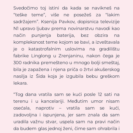
Svedočimo toj istini da kada se navikneš na
“teške teme”, više ne posežeš za “lakim
sadržajem”. Ksenija Pavkov, dopisnica televizije
N1 upravo ljubav prema novinarstvu navodi kao
način punjenja baterija, bez obzira na
kompleksnost teme kojom se bavi, a izveštavala
je o katastrofalnim uslovima na gradilištu
fabrike Linglong u Zrenjaninu, nakon čega je
300 radnika premešteno u mnogo bolji smeštaj,
bila je zapažena i njena priča o žrtvi akušerskog
nasilja iz Šida koja je izgubila bebu greškom
lekara.
“Tog dana vratila sam se kući posle 12 sati na
terenu i u kancelariji. Međutim umor nisam
osećala, naprotiv – vratila sam se kući,
zadovoljna i ispunjena, jer sam znala da sam
uradila važnu stvar, uspela sam na pravi način
da budem glas jednoj ženi, čime sam ohrabrila i