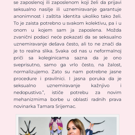
se zaposlenoj ili zaposlenom koji želi da prijavi
seksualno nasilje ili uznemiravanje garantuje
anonimnost i zaštita identita ukoliko tako želi.
To je zaista potrebno u svakom kolektivu, pa i u
onom u kojem sam ja zaposlena. Možda
zvanični podaci neće pokazati da se seksualno
uznemiravanje dešava često, ali to ne znači da
je to realna slika. Svaka od nas u neformalnoj
priči sa koleginicama sazna da je ono
sveprisutno, samo ga vrlo često, na žalost,
normalizujemo. Zato su nam potrebne jasne
procedure i pravilnici. I jasna poruka da je
seksualno uznemiravanje kažnjivo i
nedopustivo.”, ističe potrebu za novim
mehanizmima borbe u oblasti radnih prava
novinarka Tamara Srijemac.