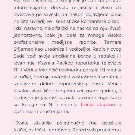
Sve što novinarka u Srbiji želi je da ima pristup
informacijama, dozvolu redakcije i vlasti da
izveštava po savesti, da nakon objavljene priče
ne čita uvredljive i seksističke komentare o sebi,
i da, naravno, niko fizički ne nasrće na nju. Zvuči
jednostavno, ipak je ideal za mnoge visoko
profesionalne medijske radnice. Tamara
Srijemac kao urednica i voditeljka Radio Novog
Sada vodi svoje sindikalne borbe u redakciji i
izvan nje. Ksenija Pavkov, reporterka televizije
N1, i Verica Marinčić novinarka portala IN Medija
iz Inđije, pretnje, uvrede i zastrašivanja smatraju
sastavnim delom reporterskog posla. Vericu
lokalna vlast lično targetira već osam godina, a
nedavno je javnost saznala razmere toga kada
su kolege sa N1 i snimile
fizički obračun
u
opštinskim prostorijama.
“Svaka situacija pojedinačno me iscrpljuje
fizički, psihički i emotivno. Pored svih problema i