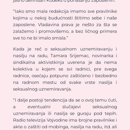
jasno definisan Kodeks o ponašanju zaposlenih.
“Iako smo mala redakcija imamo sve pravilnike
kojima u nekoj budućnosti štitimo sebe i naše
zaposlene. Vladavina prava je nešto za šta se
zalažemo i promovišemo, a bez ličnog primera
sve to ne bi imalo smisla.”
Kada je reč o seksualnom uznemiravanju i
nasilju na radu, Tamara Srijemac, novinarka i
sindikalna aktivistkinja uverena je da nema
kolektiva u kojem se svi radnici, pre svega
radnice, osećaju potpuno zaštićeno i bezbedno
na radnom mestu od svake vrste nasilja i
seksualnog uznemiravanja.
“I dalje postoji tendencija da se o ovoj temu ćuti,
a eventualni slučajevi seksualnog
uznemiravanja ili nasilja se guraju pod tepih.
Radio televizija Vojvodine ima brojne pravilnike i
akte o zaštiti od mobinga, nasilja na radu, itd. ali