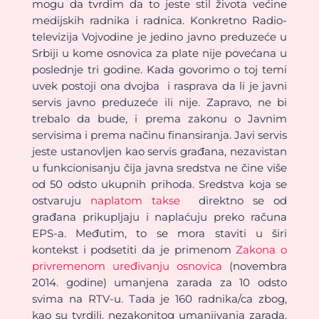
mogu da tvrdim da to jeste stil života većine
medijskih radnika i radnica. Konkretno Radio-
televizija Vojvodine je jedino javno preduzeće u
Srbiji u kome osnovica za plate nije povećana u
poslednje tri godine. Kada govorimo o toj temi
uvek postoji ona dvojba i rasprava da li je javni
servis javno preduzeće ili nije. Zapravo, ne bi
trebalo da bude, i prema zakonu o Javnim
servisima i prema načinu finansiranja. Javi servis
jeste ustanovljen kao servis građana, nezavistan
u funkcionisanju čija javna sredstva ne čine više
od 50 odsto ukupnih prihoda. Sredstva koja se
ostvaruju
naplatom takse
direktno se od
građana prikupljaju i naplaćuju preko računa
EPS-a. Međutim, to se mora staviti u širi
kontekst i podsetiti da je primenom
Zakona o
privremenom uređivanju osnovica
(novembra
2014. godine) umanjena zarada za 10 odsto
svima na RTV-u. Tada je 160 radnika/ca zbog,
kao su tvrdili, nezakonitog umanjivanja zarada,