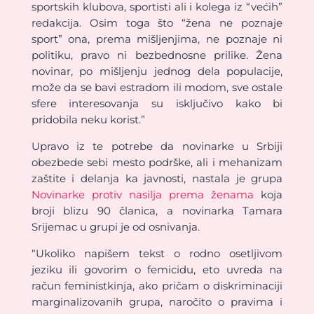
sportskih klubova, sportisti ali i kolega iz “većih”
redakcija. Osim toga što “žena ne poznaje
sport” ona, prema mišljenjima, ne poznaje ni
politiku, pravo ni bezbednosne prilike. Žena
novinar, po mišljenju jednog dela populacije,
može da se bavi estradom ili modom, sve ostale
sfere interesovanja su isključivo kako bi
pridobila neku korist.”
Upravo iz te potrebe da novinarke u Srbiji
obezbede sebi mesto podrške, ali i mehanizam
zaštite i delanja ka javnosti, nastala je grupa
Novinarke protiv nasilja prema ženama
koja
broji blizu 90 članica, a novinarka Tamara
Srijemac u grupi je od osnivanja.
“Ukoliko napišem tekst o rodno osetljivom
jeziku ili govorim o femicidu, eto uvreda na
račun feministkinja, ako pričam o diskriminaciji
marginalizovanih grupa, naročito o pravima i