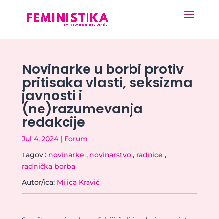
Novinarke u borbi protiv
pritisaka vlasti, seksizma
javnosti i
(ne)razumevanja
redakcije
Jul 4, 2024
|
Forum
Tagovi:
novinarke
,
novinarstvo
,
radnice
,
radnička borba
Autor/ica:
Milica Kravić