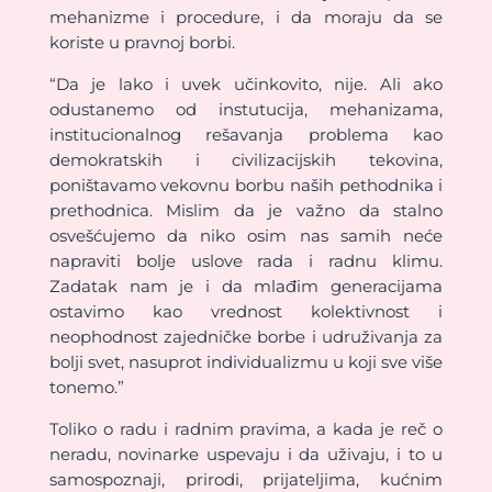
mehanizme i procedure, i da moraju da se
koriste u pravnoj borbi.
“Da je lako i uvek učinkovito, nije. Ali ako
odustanemo od instutucija, mehanizama,
institucionalnog rešavanja problema kao
demokratskih i civilizacijskih tekovina,
poništavamo vekovnu borbu naših pethodnika i
prethodnica. Mislim da je važno da stalno
osvešćujemo da niko osim nas samih neće
napraviti bolje uslove rada i radnu klimu.
Zadatak nam je i da mlađim generacijama
ostavimo kao vrednost kolektivnost i
neophodnost zajedničke borbe i udruživanja za
bolji svet, nasuprot individualizmu u koji sve više
tonemo.”
Toliko o radu i radnim pravima, a kada je reč o
neradu, novinarke uspevaju i da uživaju, i to u
samospoznaji, prirodi, prijateljima, kućnim