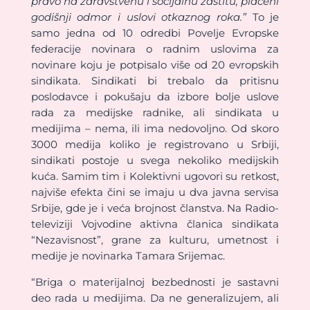
pravo na zdravstvenu i socijalnu zaštitu, plaćeni
godišnji odmor i uslovi otkaznog roka.”
To je
samo jedna od 10 odredbi Povelje Evropske
federacije novinara o radnim uslovima za
novinare koju je potpisalo više od 20 evropskih
sindikata. Sindikati bi trebalo da pritisnu
poslodavce i pokušaju da izbore bolje uslove
rada za medijske radnike, ali sindikata u
medijima – nema, ili ima nedovoljno. Od skoro
3000 medija koliko je registrovano u Srbiji,
sindikati postoje u svega nekoliko medijskih
kuća. Samim tim i Kolektivni ugovori su retkost,
najviše efekta čini se imaju u dva javna servisa
Srbije, gde je i veća brojnost članstva. Na Radio-
televiziji Vojvodine aktivna članica sindikata
“Nezavisnost”, grane za kulturu, umetnost i
medije je novinarka Tamara Srijemac.
“Briga o materijalnoj bezbednosti je sastavni
deo rada u medijima. Da ne generalizujem, ali