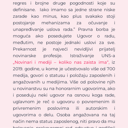
regres i brojne druge pogodnosti koje su
definisane. Iako imamo sa jedne strane niske
zarade kao minus, kao plus svakako stoji
postojanje mehanizama za očuvanje i
unapređivanje uslova rada.” Pravna borba je
moguća ako posedujete Ugovor o radu,
međutim, ne postoje jednaki uslovi za sve.
Prekarnost je najveći nevidljivi prijatelj
novinarske profesije. Istraživanje UNS-a
„Novinari i mediji – koliko nas zaista ima“,
iz
2019. godine, u kome je učestvovalo više od 700
medija, govori o statusu i položaju zaposlenih i
angažovanih u medijima. Više od polovine njih
u novinarstvu su na honorarnim ugovorima, ako
i poseduju neki ugovor na osnovu koga rade,
uglavnom je reč o ugovoru o povremenim ili
privremenim poslovima ili autorskim i
ugovorima o delu. Osoba angažovana na taj
način nema status zaposlenog, niti pravo da mu
bolovanje, prekovremni rad, odsustvo i godišnji