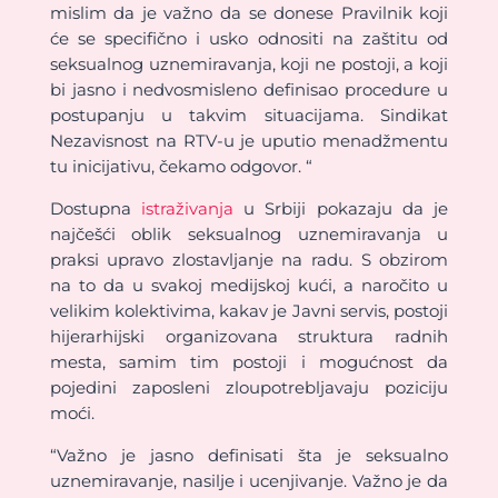
mislim da je važno da se donese Pravilnik koji
će se specifično i usko odnositi na zaštitu od
seksualnog uznemiravanja, koji ne postoji, a koji
bi jasno i nedvosmisleno definisao procedure u
postupanju u takvim situacijama. Sindikat
Nezavisnost na RTV-u je uputio menadžmentu
tu inicijativu, čekamo odgovor. “
Dostupna
istraživanja
u Srbiji pokazaju da je
najčešći oblik seksualnog uznemiravanja u
praksi upravo zlostavljanje na radu. S obzirom
na to da u svakoj medijskoj kući, a naročito u
velikim kolektivima, kakav je Javni servis, postoji
hijerarhijski organizovana struktura radnih
mesta, samim tim postoji i mogućnost da
pojedini zaposleni zloupotrebljavaju poziciju
moći.
“Važno je jasno definisati šta je seksualno
uznemiravanje, nasilje i ucenjivanje. Važno je da