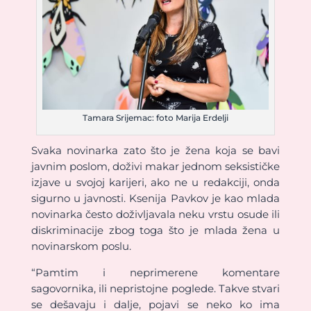
Tamara Srijemac: foto Marija Erdelji
Svaka novinarka zato što je žena koja se bavi
javnim poslom, doživi makar jednom seksističke
izjave u svojoj karijeri, ako ne u redakciji, onda
sigurno u javnosti. Ksenija Pavkov je kao mlada
novinarka često doživljavala neku vrstu osude ili
diskriminacije zbog toga što je mlada žena u
novinarskom poslu.
“Pamtim i neprimerene komentare
sagovornika, ili nepristojne poglede. Takve stvari
se dešavaju i dalje, pojavi se neko ko ima