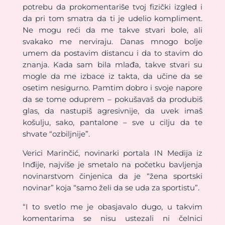
potrebu da prokomentariše tvoj fizički izgled i
da pri tom smatra da ti je udelio kompliment.
Ne mogu reći da me takve stvari bole, ali
svakako me nerviraju. Danas mnogo bolje
umem da postavim distancu i da to stavim do
znanja. Kada sam bila mlađa, takve stvari su
mogle da me izbace iz takta, da učine da se
osetim nesigurno. Pamtim dobro i svoje napore
da se tome oduprem – pokušavaš da produbiš
glas, da nastupiš agresivnije, da uvek imaš
košulju, sako, pantalone – sve u cilju da te
shvate “ozbiljnije”.
Verici Marinčić, novinarki portala IN Medija iz
Inđije, najviše je smetalo na početku bavljenja
novinarstvom činjenica da je “žena sportski
novinar” koja “samo želi da se uda za sportistu”.
“I to svetlo me je obasjavalo dugo, u takvim
komentarima se nisu ustezali ni čelnici