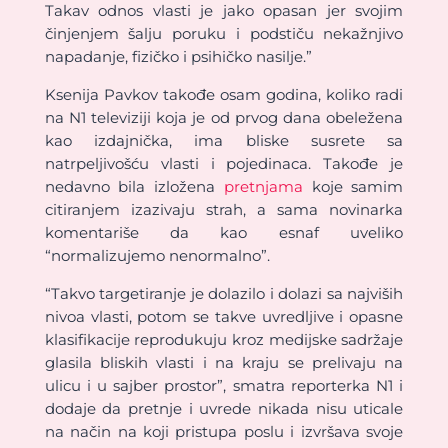
Takav odnos vlasti je jako opasan jer svojim
činjenjem šalju poruku i podstiču nekažnjivo
napadanje, fizičko i psihičko nasilje.”
Ksenija Pavkov takođe osam godina, koliko radi
na N1 televiziji koja je od prvog dana obeležena
kao izdajnička, ima bliske susrete sa
natrpeljivošću vlasti i pojedinaca. Takođe je
nedavno bila izložena
pretnjama
koje samim
citiranjem izazivaju strah, a sama novinarka
komentariše da kao esnaf uveliko
“normalizujemo nenormalno”.
“Takvo targetiranje je dolazilo i dolazi sa najviših
nivoa vlasti, potom se takve uvredljive i opasne
klasifikacije reprodukuju kroz medijske sadržaje
glasila bliskih vlasti i na kraju se prelivaju na
ulicu i u sajber prostor”, smatra reporterka N1 i
dodaje da pretnje i uvrede nikada nisu uticale
na način na koji pristupa poslu i izvršava svoje