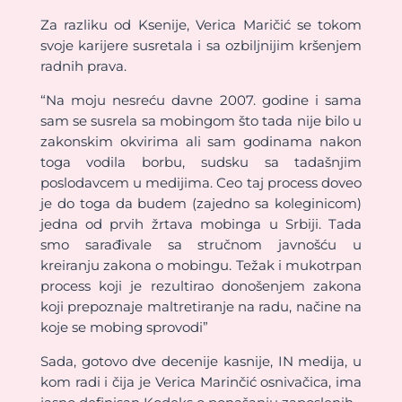
Za razliku od Ksenije, Verica Maričić se tokom
svoje karijere susretala i sa ozbiljnijim kršenjem
radnih prava.
“Na moju nesreću davne 2007. godine i sama
sam se susrela sa mobingom što tada nije bilo u
zakonskim okvirima ali sam godinama nakon
toga vodila borbu, sudsku sa tadašnjim
poslodavcem u medijima. Ceo taj process doveo
je do toga da budem (zajedno sa koleginicom)
jedna od prvih žrtava mobinga u Srbiji. Tada
smo sarađivale sa stručnom javnošću u
kreiranju zakona o mobingu. Težak i mukotrpan
process koji je rezultirao donošenjem zakona
koji prepoznaje maltretiranje na radu, načine na
koje se mobing sprovodi”
Sada, gotovo dve decenije kasnije, IN medija, u
kom radi i čija je Verica Marinčić osnivačica, ima