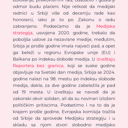
odmor budu plaćeni. Nije retkost da medijski
radnici u Srbiji više od deceniju rade kao
honorarci, iako je to po Zakonu o radu
zabranjeno. Podsećamo da je
Medijska
strategija,
usvojena 2020. godine, trebalo da
poboljša uslove za nezavisne medije, međutim,
Srbija je prošle godine imala najveći pad, a opet
ga beleži u regionu Evropske unije (EU) i
Balkana po indeksu slobode medija. U
izveštaju
Reportera bez granica,
koji se svake godine
objavljuje na Svetski dan medija, Srbija se 2024.
godine nalazi na 98. mestu po indeksu slobode
medija, dakle, za dve godine zabeležila je pad
od 19 mesta. U izveštaju se navodi da je
zakonski okvir solidan, ali da su novinari izloženi
političkim pritiscima. Podsetimo i na to da je
krajem prošle godine, Evropska komisija tražila
od Srbije da sprovede Medijsku strategiju i u
skladu sa njom stvori slobodno medijsko