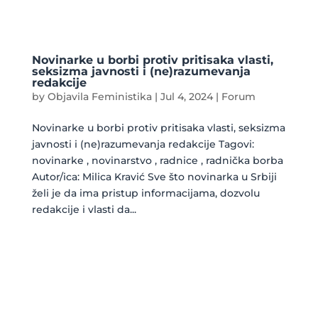
Novinarke u borbi protiv pritisaka vlasti,
seksizma javnosti i (ne)razumevanja
redakcije
by
Objavila Feministika
|
Jul 4, 2024
|
Forum
Novinarke u borbi protiv pritisaka vlasti, seksizma
javnosti i (ne)razumevanja redakcije Tagovi:
novinarke , novinarstvo , radnice , radnička borba
Autor/ica: Milica Kravić Sve što novinarka u Srbiji
želi je da ima pristup informacijama, dozvolu
redakcije i vlasti da...