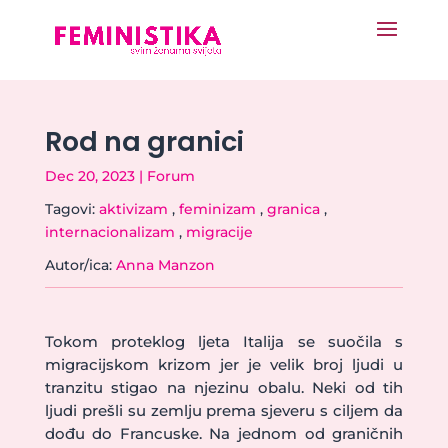
Rod na granici
Dec 20, 2023
|
Forum
Tagovi:
aktivizam
,
feminizam
,
granica
,
internacionalizam
,
migracije
Autor/ica:
Anna Manzon
Tokom proteklog ljeta Italija se suočila s
migracijskom krizom jer je velik broj ljudi u
tranzitu stigao na njezinu obalu. Neki od tih
ljudi prešli su zemlju prema sjeveru s ciljem da
dođu do Francuske. Na jednom od graničnih