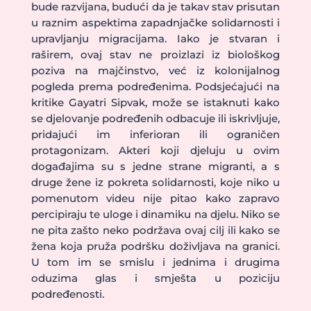
bude razvijana, budući da je takav stav prisutan
u raznim aspektima zapadnjačke solidarnosti i
upravljanju migracijama. Iako je stvaran i
raširem, ovaj stav ne proizlazi iz biološkog
poziva na majčinstvo, već iz kolonijalnog
pogleda prema podređenima. Podsjećajući na
kritike Gayatri Sipvak, može se istaknuti kako
se djelovanje podređenih odbacuje ili iskrivljuje,
pridajući im inferioran ili ograničen
protagonizam. Akteri koji djeluju u ovim
događajima su s jedne strane migranti, a s
druge žene iz pokreta solidarnosti, koje niko u
pomenutom videu nije pitao kako zapravo
percipiraju te uloge i dinamiku na djelu. Niko se
ne pita zašto neko podržava ovaj cilj ili kako se
žena koja pruža podršku doživljava na granici.
U tom im se smislu i jednima i drugima
oduzima glas i smješta u poziciju
podređenosti.