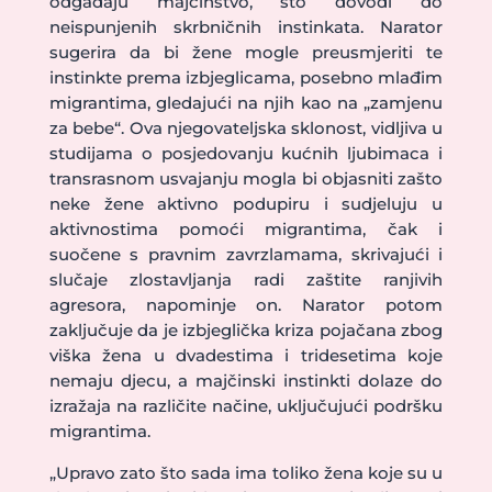
odgađaju majčinstvo, što dovodi do
neispunjenih skrbničnih instinkata. Narator
sugerira da bi žene mogle preusmjeriti te
instinkte prema izbjeglicama, posebno mlađim
migrantima, gledajući na njih kao na „zamjenu
za bebe“. Ova njegovateljska sklonost, vidljiva u
studijama o posjedovanju kućnih ljubimaca i
transrasnom usvajanju mogla bi objasniti zašto
neke žene aktivno podupiru i sudjeluju u
aktivnostima pomoći migrantima, čak i
suočene s pravnim zavrzlamama, skrivajući i
slučaje zlostavljanja radi zaštite ranjivih
agresora, napominje on. Narator potom
zaključuje da je izbjeglička kriza pojačana zbog
viška žena u dvadestima i tridesetima koje
nemaju djecu, a majčinski instinkti dolaze do
izražaja na različite načine, uključujući podršku
migrantima.
„Upravo zato što sada ima toliko žena koje su u