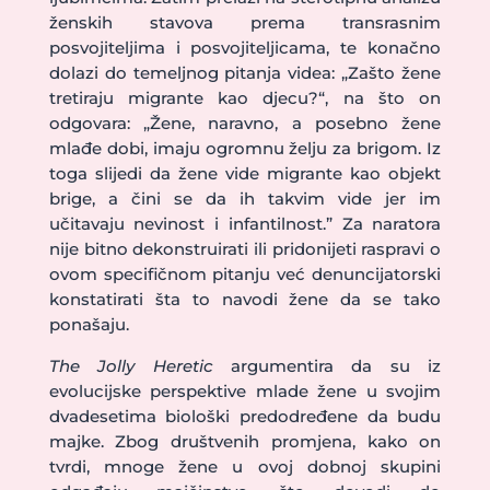
ženskih stavova prema transrasnim
posvojiteljima i posvojiteljicama, te konačno
dolazi do temeljnog pitanja videa: „Zašto žene
tretiraju migrante kao djecu?“, na što on
odgovara: „Žene, naravno, a posebno žene
mlađe dobi, imaju ogromnu želju za brigom. Iz
toga slijedi da žene vide migrante kao objekt
brige, a čini se da ih takvim vide jer im
učitavaju nevinost i infantilnost.” Za naratora
nije bitno dekonstruirati ili pridonijeti raspravi o
ovom specifičnom pitanju već denuncijatorski
konstatirati šta to navodi žene da se tako
ponašaju.
The Jolly Heretic
argumentira da su iz
evolucijske perspektive mlade žene u svojim
dvadesetima biološki predodređene da budu
majke. Zbog društvenih promjena, kako on
tvrdi, mnoge žene u ovoj dobnoj skupini