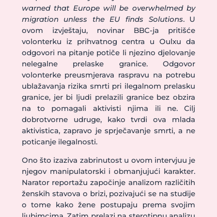
warned that Europe will be overwhelmed by
migration unless the EU finds Solutions
. U
ovom izvještaju, novinar BBC-ja pritišće
volonterku iz prihvatnog centra u Oulxu da
odgovori na pitanje potiče li njezino djelovanje
nelegalne prelaske granice. Odgovor
volonterke preusmjerava raspravu na potrebu
ublažavanja rizika smrti pri ilegalnom prelasku
granice, jer bi ljudi prelazili granice bez obzira
na to pomagali aktivisti njima ili ne. Cilj
dobrotvorne udruge, kako tvrdi ova mlada
aktivistica, zapravo je sprječavanje smrti, a ne
poticanje ilegalnosti.
Ono što izaziva zabrinutost u ovom intervjuu je
njegov manipulatorski i obmanjujući karakter.
Narator reportažu započinje analizom različitih
ženskih stavova o brizi, pozivajući se na studije
o tome kako žene postupaju prema svojim
ljubimcima. Zatim prelazi na sterotipnu analizu