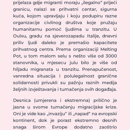
prijelaza gdje migranti moraju „ilegalno“ prijeći
granicu, nalazi se prihvatni centar, sigurna
kuća, kojom upravljaju i koju podupiru razne
organizacije civilnog društva koje pružaju
humanitarnu pomoć ljudima u tranzitu. U
Oulxu, gradu na sjeverozapadu Italije, dnevni
priliv ljudi daleko je premašio kapacitete
prihvatnog centra. Prema organizaciji Melting
Pot, u tom malom selu s nešto više od 3000
stanovnika, u mjesecu julu bilo je više od
hiljadu migranata u tranzitu. Prenapučenost,
vanredna situacija i polulegalnost granične
solidarnosti privukli su pažnju raznih medija
željnih izvještavanja i tumačenja ovih događaja.
Desnica (umjerena i ekstremna) prilično je
jasna u svome tumačenju migracijske krize.
Oni je vide kao „invaziju“ ili „napad“ na evropski
kontinent, dok je porast ekstremno desnih
snaga širom Evrope dodatno zaoštrio