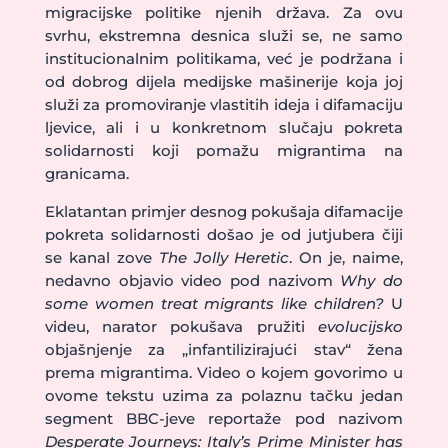
migracijske politike njenih država. Za ovu
svrhu, ekstremna desnica služi se, ne samo
institucionalnim politikama, već je podržana i
od dobrog dijela medijske mašinerije koja joj
služi za promoviranje vlastitih ideja i difamaciju
ljevice, ali i u konkretnom slučaju pokreta
solidarnosti koji pomažu migrantima na
granicama.
Eklatantan primjer desnog pokušaja difamacije
pokreta solidarnosti došao je od jutjubera čiji
se kanal zove
The Jolly Heretic
. On je, naime,
nedavno objavio video pod nazivom
Why do
some women treat migrants like children?
U
videu, narator pokušava pružiti
evolucijsko
objašnjenje za „infantilizirajući stav“ žena
prema migrantima. Video o kojem govorimo u
ovome tekstu uzima za polaznu tačku jedan
segment BBC-jeve reportaže pod nazivom
Desperate Journeys: Italy’s Prime Minister has