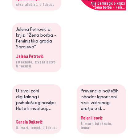
Ajla Demiragić o knjizi
stvaralaštvo, U fokusu
"Žena borba - Fem...
Jelena Petrović
Jelena Petrović o
knjizi "Žena borba -
Feministika grada
Sarajeva"
Jelena Petrović
istaknuto, stvaralaštvo,
Jelena Petrović o knjizi
U fokusu
"Žena borba - Fe...
U sivoj zoni
Prevencija najtežih
digitalnog i
ishoda: Ignorisani
psihološkog nasilja:
rizici vatrenog
Hoće li institucij...
oružja u d...
Melani Isović
Sanela Dujković
8. mart, istaknuto,
8. mart, temat, U fokusu
temat