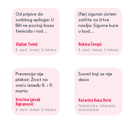
Od prijave do
(Ne) siguran sistem
sudskog epiloga: U
zaštite za žrtve
BiH ne postoji baza
nasilja: Sigurne kuće
femicida i rod...
u bud...
Slađan Tomić
Rubina Čengić
8. mart, temat, U fokusu
8. mart, temat, U fokusu
Prevencija nije
Susret koji se nije
plakat: Život na
desio
sreću između 8. i 9.
marta
Kristina Ljevak
Katarina Kaća Dorić
Bajramović
Feministika, istaknuto,
8. mart, temat, U fokusu
stvaralaštvo