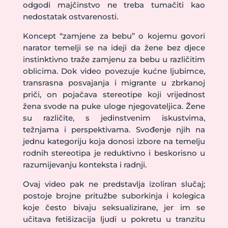
odgodi majčinstvo ne treba tumačiti kao
nedostatak ostvarenosti.
Koncept “zamjene za bebu” o kojemu govori
narator temelji se na ideji da žene bez djece
instinktivno traže zamjenu za bebu u različitim
oblicima. Dok video povezuje kućne ljubimce,
transrasna posvajanja i migrante u zbrkanoj
priči, on pojačava stereotipe koji vrijednost
žena svode na puke uloge njegovateljica. Žene
su različite, s jedinstvenim iskustvima,
težnjama i perspektivama. Svođenje njih na
jednu kategoriju koja donosi izbore na temelju
rodnih stereotipa je reduktivno i beskorisno u
razumijevanju konteksta i radnji.
Ovaj video pak ne predstavlja izoliran slučaj;
postoje brojne pritužbe suborkinja i kolegica
koje često bivaju seksualizirane, jer im se
učitava fetišizacija ljudi u pokretu u tranzitu