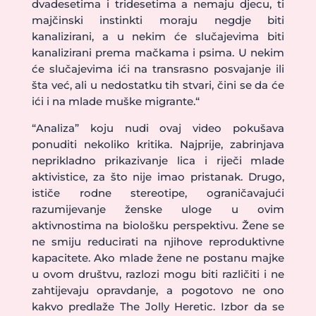
dvadesetima i tridesetima a nemaju djecu, ti
majčinski instinkti moraju negdje biti
kanalizirani, a u nekim će slučajevima biti
kanalizirani prema mačkama i psima. U nekim
će slučajevima ići na transrasno posvajanje ili
šta već, ali u nedostatku tih stvari, čini se da će
ići i na mlade muške migrante.“
“Analiza” koju nudi ovaj video pokušava
ponuditi nekoliko kritika. Najprije, zabrinjava
neprikladno prikazivanje lica i riječi mlade
aktivistice, za što nije imao pristanak. Drugo,
ističe rodne stereotipe, ograničavajući
razumijevanje ženske uloge u ovim
aktivnostima na biološku perspektivu. Žene se
ne smiju reducirati na njihove reproduktivne
kapacitete. Ako mlade žene ne postanu majke
u ovom društvu, razlozi mogu biti različiti i ne
zahtijevaju opravdanje, a pogotovo ne ono
kakvo predlaže The Jolly Heretic. Izbor da se