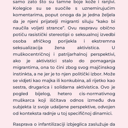
samo zato što su tamne boje kože i ranjivi.
Kolegice su se suočile s uznemirujućim
komentarima, poput onoga da je jedna željela
da je njeni prijatelji migranti siluju “kako bi
naučila voljeti strance”. Ovu raspravu obično
potiču rasistički stereotipi o seksualnoj izvedbi
osoba afričkog porijekla i ekstremna
seksualizacija žena aktivistica. U
muškocentričnoj i patrijarhalnoj perspektivi,
ako je aktivistici stalo do pomaganja
migrantima, ona to čini zbog svog majčinskog
instinkta, a ne jer je to njen politički izbor. Može
se vidjeti kao majka ili konkubina, ali rijetko kao
sestra, drugarica i solidarna aktivistica. Ovo je
pogled bijelog, hetero cis-normativnog
muškarca koji iščitava odnos između dva
subjekta iz svoje udaljene perspektive, odvojen
od konteksta radnje u toj specifičnoj dinamici.
Rasprava o infantilizaciji izbjeglica zaslužuje da