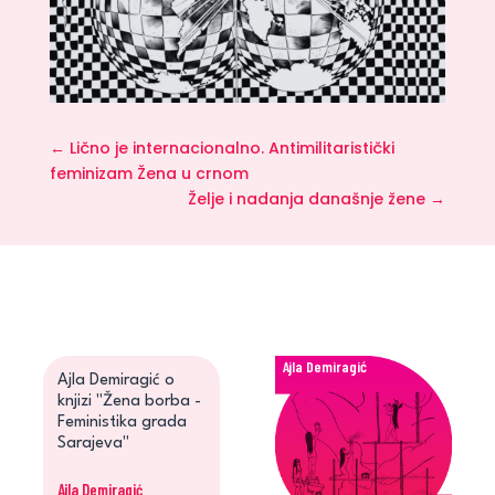
←
Lično je internacionalno. Antimilitaristički
feminizam Žena u crnom
Želje i nadanja današnje žene
→
Ajla Demiragić
Ajla Demiragić o
knjizi "Žena borba -
Feministika grada
Sarajeva"
Ajla Demiragić