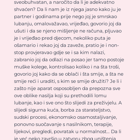
sveobuhvatan, a naročito da li je adekvatno
shvaćen? Da li nam je iz njega jasno kako ju je
partner i godinama prije nego joj je smrskao
lubanju, omalovažavao, vrijeđao, govorio joj da
ušuti i da se njeno mišljenje ne računa, pljuvao
je i vrijeđao pred djecom, nekoliko puta je
ošamario i rekao joj da zaveže, pratio je i non-
stop provjeravao gdje se i sa kim nalazi,
zabranio joj da odlazi na posao jer tamo postoje
muške kolege, kontrolisao koliko i na šta troši,
govorio joj kako da se oblači i šta smije, a šta ne
smije reći i uraditi, s kim se smije družiti? Je li i
zašto nije aparat osposobljen da prepozna sve
ove oblike nasilja koji su prethodili lomu
lubanje, kao i sve ono što slijedi za preživjelu. A
slijedi sigurna kuća, borba za starateljstvo,
sudski procesi, ekonomsko osamostaljivanje,
ponovno suočavanje s nasilnikom, terapije,
lijekovi, pregledi, povratak u normalnost… Da li
je već neko završio u zatvoru zbog uništenja