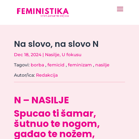
Na slovo, na slovo N
Dec 18, 2024
|
Nasilje
,
U fokusu
Tagovi:
borba
,
femicid
,
feminizam
,
nasilje
Autor/ica:
Redakcija
N – NASILJE
Spucao ti šamar,
šutnuo te nogom,
gađao te nožem,