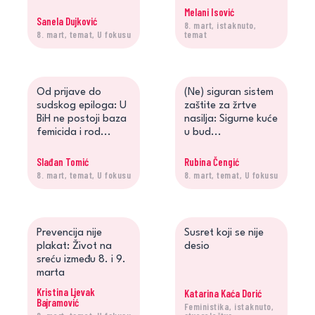
Melani Isović
Sanela Dujković
8. mart, istaknuto,
8. mart, temat, U fokusu
temat
Od prijave do
(Ne) siguran sistem
sudskog epiloga: U
zaštite za žrtve
BiH ne postoji baza
nasilja: Sigurne kuće
femicida i rod...
u bud...
Slađan Tomić
Rubina Čengić
8. mart, temat, U fokusu
8. mart, temat, U fokusu
Prevencija nije
Susret koji se nije
plakat: Život na
desio
sreću između 8. i 9.
marta
Kristina Ljevak
Katarina Kaća Dorić
Bajramović
Feministika, istaknuto,