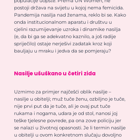
populacije uopšte. Prema UN Women, ne
postoji država na svijetu u kojoj nema femicida.
Pandemija nasilja nad ženama, reklo bi se. Kako
onda institucionalnom aparatu i društvu u
cjelini razumijevanje uzroka i dinamike nasilja
(e, da bi ga se adekvatno kaznilo, a još radije
spriječilo) ostaje nerješivi zadatak kroz koji
bauljaju u mraku i jedva da se pomjeraju?
Nasilje ušuškano u četiri zida
Uzmimo za primjer najčešći oblik nasilje –
nasilje u obitelji; muž tuče ženu, ozbiljno je tuče,
nije prvi put da je tuče, ali je ovaj put tuče
rukama i nogama, udara je od stol, nanosi joj
teške tjelesne povrede, pa ona zove policiju jer
se nalazi u životnoj opasnosti. Je li termin nasilje
u obitelji u ovom konkretnom slučaju dovoljno