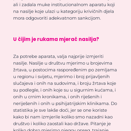
ali i zadala muke institucionalnom aparatu koji
na nasilje koje ulazi u kategoriju krivičnih djela
mora odgovoriti adekvatnom sankcijom.
U čijim je rukama mjerač nasilja?
Za potrebe aparata, valja najprije izmjeriti
nasilje. Nasilje u društvu mjerimo u brojevima
žrtava, u postocima raspoređenim po zemljama
u regionu i svijetu, mjerimo i broj prijavljenih
slučajeva i onih na sudovima, i broju žrtava koje
su podlegle, i onih koje su u sigurnim kućama, i
onih u crnim kronikama, i onih riješenih i
neriješenih i onih u psihijatrijskim klinikama. Do
statistika je sve lakše doći, jer se one koriste
kako bi nam izmjerile koliko smo nazadni kao
društvo i koliko zaostali kao države. Pitanje je
koliko dobro mjerimo njegov opseg, trajanje,