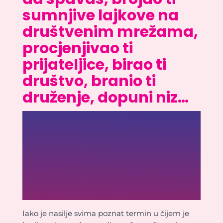
sumnjive lajkove na
društvenim mrežama,
procjenjivao ti
prijateljice, birao ti
društvo, branio ti
druženje, dopuni niz…
Iako je nasilje svima poznat termin u čijem je