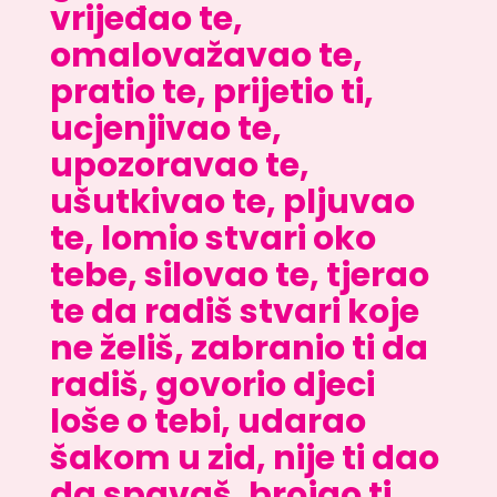
vrijeđao te,
omalovažavao te,
pratio te, prijetio ti,
ucjenjivao te,
upozoravao te,
ušutkivao te, pljuvao
te, lomio stvari oko
tebe, silovao te, tjerao
te da radiš stvari koje
ne želiš, zabranio ti da
radiš, govorio djeci
loše o tebi, udarao
šakom u zid, nije ti dao
da spavaš, brojao ti