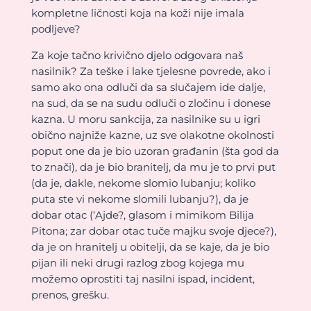
kompletne ličnosti koja na koži nije imala
podljeve?
Za koje tačno krivično djelo odgovara naš
nasilnik? Za teške i lake tjelesne povrede, ako i
samo ako ona odluči da sa slučajem ide dalje,
na sud, da se na sudu odluči o zločinu i donese
kazna. U moru sankcija, za nasilnike su u igri
obično najniže kazne, uz sve olakotne okolnosti
poput one da je bio uzoran građanin (šta god da
to znači), da je bio branitelj, da mu je to prvi put
(da je, dakle, nekome slomio lubanju; koliko
puta ste vi nekome slomili lubanju?), da je
dobar otac (‘Ajde?, glasom i mimikom Bilija
Pitona; zar dobar otac tuče majku svoje djece?),
da je on hranitelj u obitelji, da se kaje, da je bio
pijan ili neki drugi razlog zbog kojega mu
možemo oprostiti taj nasilni ispad, incident,
prenos, grešku.