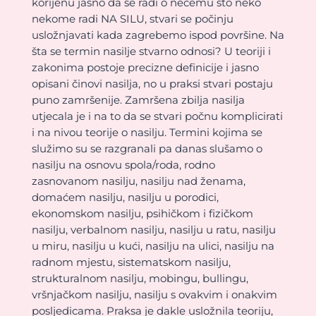
korijenu jasno da se radi o nečemu što neko
nekome radi NA SILU, stvari se počinju
usložnjavati kada zagrebemo ispod površine. Na
šta se termin nasilje stvarno odnosi? U teoriji i
zakonima postoje precizne definicije i jasno
opisani činovi nasilja, no u praksi stvari postaju
puno zamršenije. Zamršena zbilja nasilja
utjecala je i na to da se stvari počnu komplicirati
i na nivou teorije o nasilju. Termini kojima se
služimo su se razgranali pa danas slušamo o
nasilju na osnovu spola/roda, rodno
zasnovanom nasilju, nasilju nad ženama,
domaćem nasilju, nasilju u porodici,
ekonomskom nasilju, psihičkom i fizičkom
nasilju, verbalnom nasilju, nasilju u ratu, nasilju
u miru, nasilju u kući, nasilju na ulici, nasilju na
radnom mjestu, sistematskom nasilju,
strukturalnom nasilju, mobingu, bullingu,
vršnjačkom nasilju, nasilju s ovakvim i onakvim
posljedicama. Praksa je dakle usložnila teoriju,