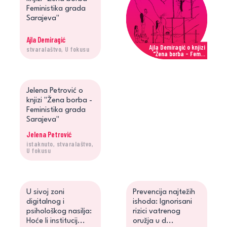
Feministika grada
Sarajeva"
Ajla Demiragić
Ajla Demiragić o knjizi
stvaralaštvo, U fokusu
"Žena borba - Fem...
Jelena Petrović
Jelena Petrović o
knjizi "Žena borba -
Feministika grada
Sarajeva"
Jelena Petrović
istaknuto, stvaralaštvo,
Jelena Petrović o knjizi
U fokusu
"Žena borba - Fe...
U sivoj zoni
Prevencija najtežih
digitalnog i
ishoda: Ignorisani
psihološkog nasilja:
rizici vatrenog
Hoće li institucij...
oružja u d...