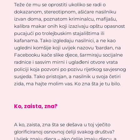
Teže će mu se oprostiti ukoliko se radi o
dokazanom, stereotipnom, ašićare nasilniku
izvan doma, poznatom kriminalcu, mafijašu,
kalibra makar onih koji izazivaju opštu opasnost
pucajući po trolejbuskim stajalištima ili
kafanama. Tako izgledaju nasilnici, a ne kao
ugledni komšije koji uvijek nazovu ‘bardan, na
Facebooku kače slike djece, šarmiraju socijalne
radnice i sasvim mirni i uglađeni otvore vrata
policiji koja pozvoni po pozivu rijetkog savjesnog
susjeda. Tako pristojan, a nasilnik u svoja četiri
zida, ma hajte molim vas. Ko zna šta je tu bilo.
Ko, zaista, zna?
A ko, zaista, zna šta se dešava u toj vječito
glorificiranoj osnovnoj ćeliji svakog društva?
Uvijek znaju djeca – ako ćelije imaju djecu, a