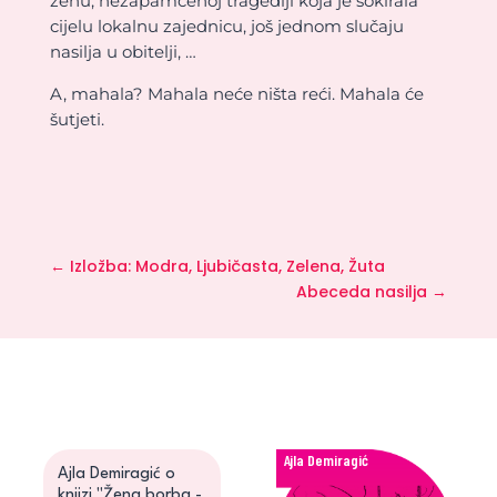
ženu, nezapamćenoj tragediji koja je šokirala
cijelu lokalnu zajednicu, još jednom slučaju
nasilja u obitelji, …
A, mahala? Mahala neće ništa reći. Mahala će
šutjeti.
←
Izložba: Modra, Ljubičasta, Zelena, Žuta
Abeceda nasilja
→
Ajla Demiragić
Ajla Demiragić o
knjizi "Žena borba -