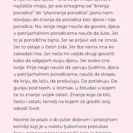
najčešće imaju, jer sve sintagme od “širenja
porodice” do “planiranja porodice” jasno nam
stavljaju do znanja da porodica bez djece i nije
porodica. No, ranije nego nauče da govore, djeca
u patrijarhalnim porodicama nauče da šute. Jer
to je porodična tajna. Jer se prljavi veš ne iznosi.
Jer to ostaje u četiri zida. Jer šta nama ima ko
zabadati nos. Jer neće mi valjda drugi govoriti
kako da odgajam svoju djecu. Jer svako zna
svoje. Prije nego nauče da vjeruju ljudima, djeca
u patrijarhalnim porodicama, nauče da strepe,
da kriju, da lažu, da prešućuju. Da potiskuju. Da
guraju pod tepih, u stomak, u želudac u kojem
će to znanje uvijek ostati. Znanje koje će biti,
često i ostati, temelj na kojem će graditi svoj
odrasli život.
Novine će pisati o do jučer dobrom i pristojnom
komšiji koji je u naletu ljubomore pretukao