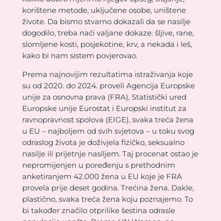
korištene metode, uključene osobe, uništene
živote. Da bismo stvarno dokazali da se nasilje
dogodilo, treba naći valjane dokaze: šljive, rane,
slomljene kosti, posjekotine, krv, a nekada i leš,
kako bi nam sistem povjerovao.
Prema najnovijim rezultatima istraživanja koje
su od 2020. do 2024. proveli Agencija Europske
unije za osnovna prava (FRA), Statistički ured
Europske unije Eurostat i Europski institut za
ravnopravnost spolova (EIGE), svaka treća žena
u EU – najboljem od svih svjetova – u toku svog
odraslog života je doživjela fizičko, seksualno
nasilje ili prijetnje nasiljem. Taj procenat ostao je
nepromijenjen u poređenju s prethodnim
anketiranjem 42.000 žena u EU koje je FRA
provela prije deset godina. Trećina žena. Dakle,
plastično, svaka treća žena koju poznajemo. To
bi također značilo otprilike šestina odrasle