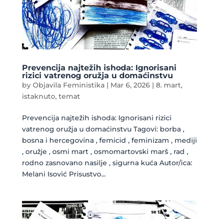
Prevencija najtežih ishoda: Ignorisani
rizici vatrenog oružja u domaćinstvu
by
Objavila Feministika
|
Mar 6, 2026
|
8. mart
,
istaknuto
,
temat
Prevencija najtežih ishoda: Ignorisani rizici
vatrenog oružja u domaćinstvu Tagovi: borba ,
bosna i hercegovina , femicid , feminizam , mediji
, oružje , osmi mart , osmomartovski marš , rad ,
rodno zasnovano nasilje , sigurna kuća Autor/ica:
Melani Isović Prisustvo...