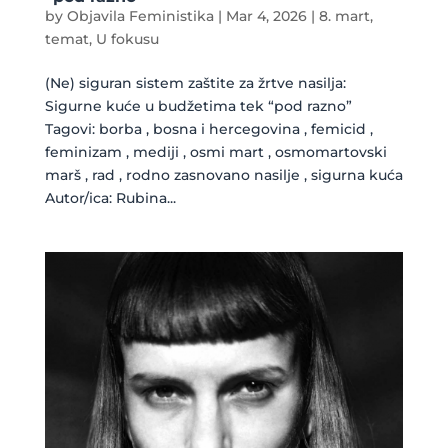
by
Objavila Feministika
|
Mar 4, 2026
|
8. mart
,
temat
,
U fokusu
(Ne) siguran sistem zaštite za žrtve nasilja:
Sigurne kuće u budžetima tek “pod razno”
Tagovi: borba , bosna i hercegovina , femicid ,
feminizam , mediji , osmi mart , osmomartovski
marš , rad , rodno zasnovano nasilje , sigurna kuća
Autor/ica: Rubina...