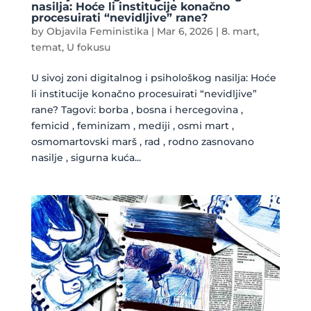
nasilja: Hoće li institucije konačno
procesuirati “nevidljive” rane?
by
Objavila Feministika
|
Mar 6, 2026
|
8. mart
,
temat
,
U fokusu
U sivoj zoni digitalnog i psihološkog nasilja: Hoće
li institucije konačno procesuirati “nevidljive”
rane? Tagovi: borba , bosna i hercegovina ,
femicid , feminizam , mediji , osmi mart ,
osmomartovski marš , rad , rodno zasnovano
nasilje , sigurna kuća...