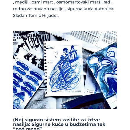
, mediji , osmi mart , osmomartovski marš , rad ,
rodno zasnovano nasilje , sigurna kuća Autor/ica:
Slađan Tomić Hiljade...
(Ne) siguran sistem zaštite za žrtve
nasilja: Sigurne kuće u budžetima tek
“pod razno”