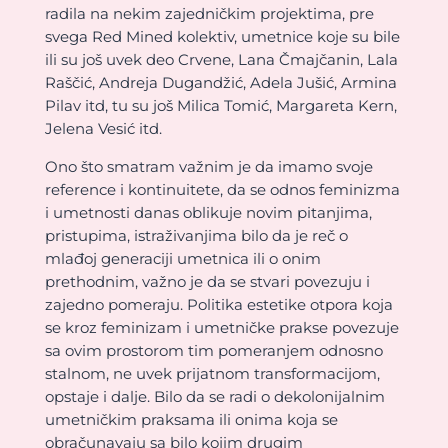
radila na nekim zajedničkim projektima, pre
svega Red Mined kolektiv, umetnice koje su bile
ili su još uvek deo Crvene, Lana Čmajčanin, Lala
Raščić, Andreja Dugandžić, Adela Jušić, Armina
Pilav itd, tu su još Milica Tomić, Margareta Kern,
Jelena Vesić itd.
Ono što smatram važnim je da imamo svoje
reference i kontinuitete, da se odnos feminizma
i umetnosti danas oblikuje novim pitanjima,
pristupima, istraživanjima bilo da je reč o
mlađoj generaciji umetnica ili o onim
prethodnim, važno je da se stvari povezuju i
zajedno pomeraju. Politika estetike otpora koja
se kroz feminizam i umetničke prakse povezuje
sa ovim prostorom tim pomeranjem odnosno
stalnom, ne uvek prijatnom transformacijom,
opstaje i dalje. Bilo da se radi o dekolonijalnim
umetničkim praksama ili onima koja se
obračunavaju sa bilo kojim drugim