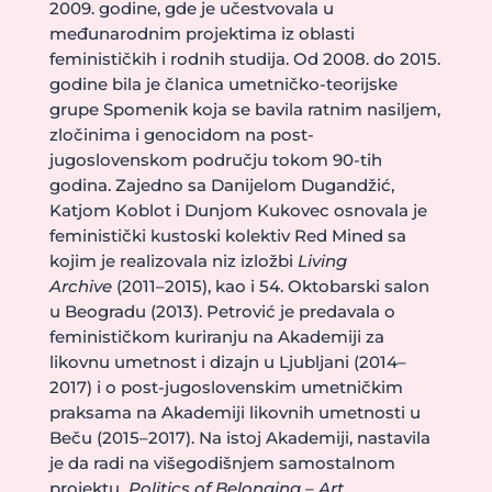
2009. godine, gde je učestvovala u
međunarodnim projektima iz oblasti
feminističkih i rodnih studija. Od 2008. do 2015.
godine bila je članica umetničko-teorijske
grupe Spomenik koja se bavila ratnim nasiljem,
zločinima i genocidom na post-
jugoslovenskom području tokom 90-tih
godina. Zajedno sa Danijelom Dugandžić,
Katjom Koblot i Dunjom Kukovec osnovala je
feministički kustoski kolektiv Red Mined sa
kojim je realizovala niz izložbi
Living
Archive
(2011–2015), kao i 54. Oktobarski salon
u Beogradu (2013). Petrović je predavala o
feminističkom kuriranju na Akademiji za
likovnu umetnost i dizajn u Ljubljani (2014–
2017) i o post-jugoslovenskim umetničkim
praksama na Akademiji likovnih umetnosti u
Beču (2015–2017). Na istoj Akademiji, nastavila
je da radi na višegodišnjem samostalnom
projektu
Politics of Belonging – Art