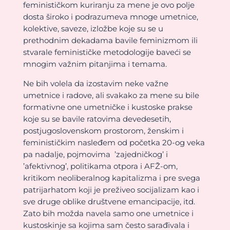
feminističkom kuriranju za mene je ovo polje
dosta široko i podrazumeva mnoge umetnice,
kolektive, saveze, izložbe koje su se u
prethodnim dekadama bavile feminizmom ili
stvarale feminističke metodologije baveći se
mnogim važnim pitanjima i temama.
Ne bih volela da izostavim neke važne
umetnice i radove, ali svakako za mene su bile
formativne one umetničke i kustoske prakse
koje su se bavile ratovima devedesetih,
postjugoslovenskom prostorom, ženskim i
feminističkim nasleđem od početka 20-og veka
pa nadalje, pojmovima ’zajedničkog’ i
’afektivnog’, politikama otpora i AFŽ-om,
kritikom neoliberalnog kapitalizma i pre svega
patrijarhatom koji je preživeo socijalizam kao i
sve druge oblike društvene emancipacije, itd.
Zato bih možda navela samo one umetnice i
kustoskinje sa kojima sam često sarađivala i