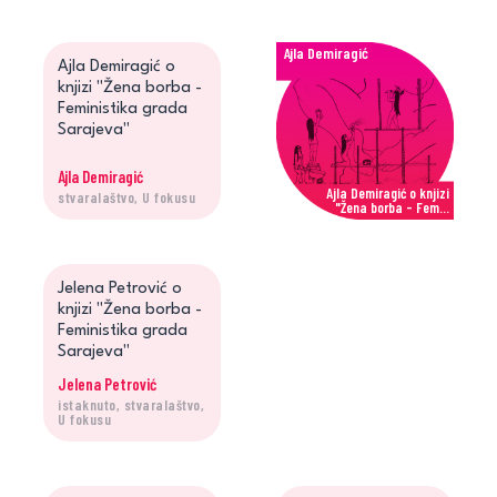
Ajla Demiragić
Ajla Demiragić o
knjizi "Žena borba -
Feministika grada
Sarajeva"
Ajla Demiragić
Ajla Demiragić o knjizi
stvaralaštvo, U fokusu
"Žena borba - Fem...
Jelena Petrović
Jelena Petrović o
knjizi "Žena borba -
Feministika grada
Sarajeva"
Jelena Petrović
istaknuto, stvaralaštvo,
Jelena Petrović o knjizi
U fokusu
"Žena borba - Fe...