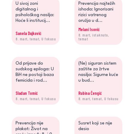
U sivoj zoni
Prevencija najtežih
digitalnog i
ishoda: Ignorisani
psihološkog nasilja:
rizici vatrenog
Hoće li institucij...
oružja u d...
Melani Isović
Sanela Dujković
8. mart, istaknuto,
8. mart, temat, U fokusu
temat
Od prijave do
(Ne) siguran sistem
sudskog epiloga: U
zaštite za žrtve
BiH ne postoji baza
nasilja: Sigurne kuće
femicida i rod...
u bud...
Slađan Tomić
Rubina Čengić
8. mart, temat, U fokusu
8. mart, temat, U fokusu
Prevencija nije
Susret koji se nije
plakat: Život na
desio