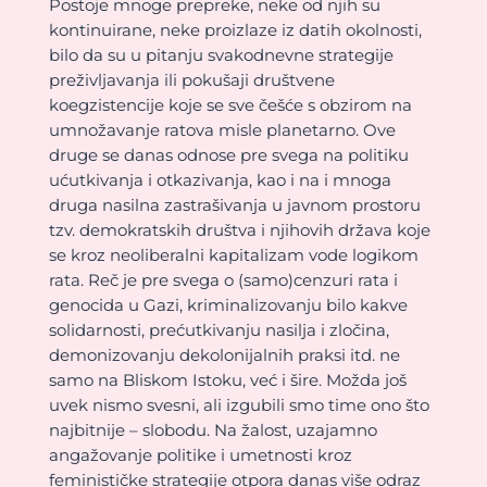
Postoje mnoge prepreke, neke od njih su
kontinuirane, neke proizlaze iz datih okolnosti,
bilo da su u pitanju svakodnevne strategije
preživljavanja ili pokušaji društvene
koegzistencije koje se sve češće s obzirom na
umnožavanje ratova misle planetarno. Ove
druge se danas odnose pre svega na politiku
ućutkivanja i otkazivanja, kao i na i mnoga
druga nasilna zastrašivanja u javnom prostoru
tzv. demokratskih društva i njihovih država koje
se kroz neoliberalni kapitalizam vode logikom
rata. Reč je pre svega o (samo)cenzuri rata i
genocida u Gazi, kriminalizovanju bilo kakve
solidarnosti, prećutkivanju nasilja i zločina,
demonizovanju dekolonijalnih praksi itd. ne
samo na Bliskom Istoku, već i šire. Možda još
uvek nismo svesni, ali izgubili smo time ono što
najbitnije – slobodu. Na žalost, uzajamno
angažovanje politike i umetnosti kroz
feminističke strategije otpora danas više odraz