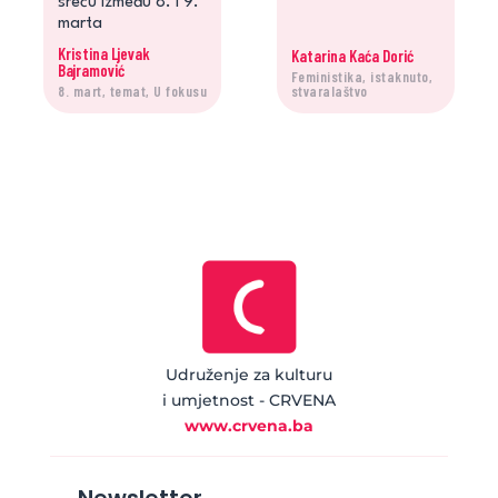
sreću između 8. i 9.
marta
Kristina Ljevak
Katarina Kaća Dorić
Bajramović
Feministika, istaknuto,
8. mart, temat, U fokusu
stvaralaštvo
Udruženje za kulturu
i umjetnost - CRVENA
www.crvena.ba
Newsletter