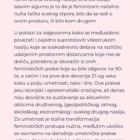
sasvim sigurno je to da je feminizam načelno
nulta tačka svakog otpora, bilo da se radi o
ovom prostoru, ili bilo kom drugom.
U potrazi za odgovorima kako se međusobno
povezati i zajedno suprotstaviti višestrukom
nasilju koje se svakodnevno dešava na različito
udaljenim prostornim distancama koje nas se
dotiču, potrebno je iskoračiti iz onih
feminističkih praksi koje su bile odgovor na 90-
te, a zatim i na prve dve decenije 21-og veka
kako u polju umetnosti, tako i šire. Ove prakse
jesu istorijski i epistemološki značajne, ali danas
nisu dovoljne za suočavanje sa aktuelnim
oblicima društvenog, (geo)političkog, ratnog,
ekološkog, ekonomskog i svakog drugog nasilja.
Za umetnost je stalna transformacija
feminističkih pristupa nužna, međutim ukoliko
se osvrnemo na današnje umetničke prakse