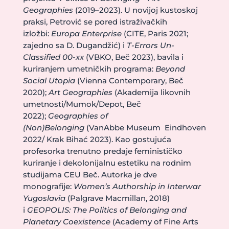
Geographies
(2019–2023). U novijoj kustoskoj
praksi, Petrović se pored istraživačkih
izložbi:
Europa Enterprise
(CITE, Paris 2021;
zajedno sa D. Dugandžić) i
T-Errors Un-
Classified 00-xx
(VBKO, Beč 2023), bavila i
kuriranjem umetničkih programa:
Beyond
Social Utopia
(Vienna Contemporary, Beč
2020);
Art Geographies
(Akademija likovnih
umetnosti/Mumok/Depot, Beč
2022);
Geographies of
(Non)Belonging
(VanAbbe Museum Eindhoven
2022/ Krak Bihać 2023). Kao gostujuća
profesorka trenutno predaje feminističko
kuriranje i dekolonijalnu estetiku na rodnim
studijama CEU Beč. Autorka je dve
monografije:
Women’s Authorship in Interwar
Yugoslavia
(Palgrave Macmillan, 2018)
i
GEOPOLIS: The Politics of Belonging and
Planetary Coexistence
(Academy of Fine Arts