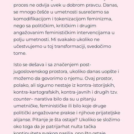
proces ne odvija uvek u dobrom pravcu. Danas,
se mnogo češće u umetnosti susrećemo sa
komodifikacijom i tokenizacijom feminizma,
nego sa političkim, kritičkim i drugim
angažovanim feminističkim intervencijama u
polju umetnosti. Mi svakako ukoliko ne
učestvujemo u toj transformaciji, svedočimo
tome.
Isto se dešava i sa značenjem post-
jugoslovenskog prostora, ukoliko danas uopšte i
možemo da govorimo o njemu. Ovaj prostor,
polako, ali sigurno nestaje iz kontra-istorijskih,
kontra-kartografskih, kontra-javnih i drugih tzv.
counter
– narativa bilo da su u pitanju
umetničke, feminističke ili bilo koje druge
politički angažovane prakse i njihove prijateljske
alijanse. Pitanje je šta ostaje? Ukoliko se složimo
oko toga da je patrijarhat nulta tačka
kontinuiteta svakog nasilja, ono što ostaje