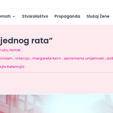
emati
Stvaralaštvo
Propaganda
Slušaj Žene
nijednog rata”
knuto
,
temat
inizam
,
intervju
,
margareta kern
,
savremena umjetnost
,
slo
ejla Kalamujić