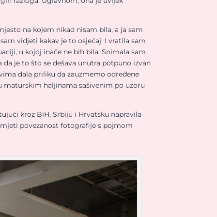
ugih razloga. Uglavnom, ona je uvijek
mjesto na kojem nikad nisam bila, a ja sam
sam vidjeti kakav je to osjećaj. I vratila sam
ciji, u kojoj inače ne bih bila. Snimala sam
 da je to što se dešava unutra potpuno izvan
 svima dala priliku da zauzmemo određene
ke u maturskim haljinama sašivenim po uzoru
ujući kroz BiH, Srbiju i Hrvatsku napravila
razumjeti povezanost fotografije s pojmom