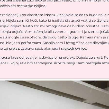
tala u Banja Luci iako je bilo jako teško, iz ličnih i mnogih dr
očela šiti maturske haljine.
a rezidenciju po vlastitom izboru. Očekivalo se da to bude neko 
 Htjela sam ići kući, kako bi ispitala šta znači vratiti se. Željela 
zicijski objekt. Nešto što mi omogućava da budem prisutna u situa
iraju odjeću. Atmosfera je bila veoma ugodna, i ja sam osjećala
jke su mogle da se otvore, da budu nešto drugo. Kamera nam je
no, bio je to performans. Kasnija sam i fotografisala te djevoj
 taj prelaz, zapravo spoj, glamura i svakodnevnice.
rmansa
kroz odijevanje nadovezalo na projekt
Odjeća za smrt.
Put
djeće u kojoj žele biti sahranjene. Kroz tu seriju sam nastojala 