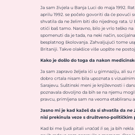
Ja sam živjela u Banja Luci do maja 1992. R
aprilu 1992. se počelo govoriti da će povući 
shvatila da ne želim biti dio nijednog rata.
otići baš tamo. Naravno, bilo je vrlo teško na 
spomenuti da je tada, na neki način, socijaln
besplatnog školovanja. Zahvaljujući tome usp
Britaniji. Takve olakšice više uopšte ne postoj
Kako je došlo do toga da nakon medicinske 
Ja sam zapravo željela ići u gimnaziju, ali su 
dobro crtala nisam bila upoznata s vizualnim
Sarajevu. Suštinski meni je književnosti i dan
poznavala dovoljno da bih se na njemu mogla 
pravcu, primljena sam na veoma etabliranu
Jasno mi je kad kažeš da si shvatila da
ne 
nisi prekinula veze s društveno-političkim 
Kad bi me ljudi pitali
vraćaš li se,
ja bih rekla