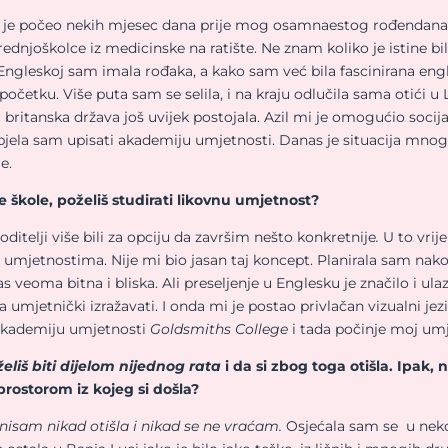
at je počeo nekih mjesec dana prije mog osamnaestog rođendana. 
srednjoškolce iz medicinske na ratište. Ne znam koliko je istine 
 U Engleskoj sam imala rođaka, a kako sam već bila fascinirana e
početku. Više puta sam se selila, i na kraju odlučila sama otići u 
a britanska država još uvijek postojala. Azil mi je omogućio soc
jela sam upisati akademiju umjetnosti. Danas je situacija mnogo 
e.
škole, poželiš studirati likovnu umjetnost?
roditelji više bili za opciju da završim nešto konkretnije
.
U to vrij
 umjetnostima. Nije mi bio jasan taj koncept. Planirala sam nako
as veoma bitna i bliska. Ali preseljenje u Englesku je značilo i ul
umjetnički izražavati. I onda mi je postao privlačan vizualni je
 akademiju umjetnosti
Goldsmiths College
i tada počinje moj umj
želiš biti dijelom nijednog rata
i da si zbog toga otišla. Ipak,
prostorom iz kojeg si došla?
nisam nikad otišla i nikad se ne vraćam.
Osjećala sam se u nek