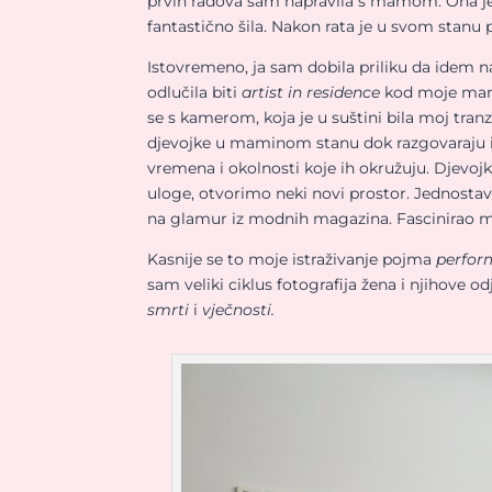
prvih radova sam napravila s mamom. Ona je os
fantastično šila. Nakon rata je u svom stanu p
Istovremeno, ja sam dobila priliku da idem n
odlučila biti
artist in residence
kod moje mame.
se s kamerom, koja je u suštini bila moj tran
djevojke u maminom stanu dok razgovaraju i b
vremena i okolnosti koje ih okružuju. Djevo
uloge, otvorimo neki novi prostor. Jednostav
na glamur iz modnih magazina. Fascinirao me
Kasnije se to moje istraživanje pojma
perfo
sam veliki ciklus fotografija žena i njihove o
smrti
i
vječnosti.