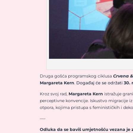
Druga gošća programskog ciklusa
Crvena &
Margareta Kern
.
Događaj će se održati
30.
Kroz svoj rad,
Margareta
Kern
istražuje gran
perceptivne konvencije. Iskustvo migracije i
otpora, kojima pristupa s feminističkih i dekol
—-
Odluka da se baviš umjetnošću vezana je za 