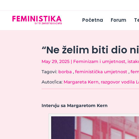
Početna
Forum
T
“Ne želim biti dio 
May 29, 2025
|
Feminizam i umjetnost
,
ista
Tagovi:
borba
,
feministička umjetnost
,
fem
Autor/ica:
Margareta Kern, razgovor vodila L
Intervju sa Margaretom Kern