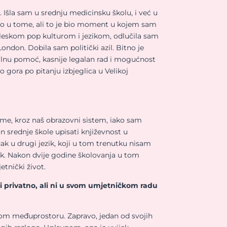
Išla sam u srednju medicinsku školu, i već u
bilo u tome, ali to je bio moment u kojem sam
ngleskom pop kulturom i jezikom, odlučila sam
London. Dobila sam politički azil. Bitno je
ijalnu pomoć, kasnije legalan rad i mogućnost
gora po pitanju izbjeglica u Velikoj
eme, kroz naš obrazovni sistem, iako sam
n srednje škole upisati književnost u
azak u drugi jezik, koji u tom trenutku nisam
zik. Nakon dvije godine školovanja u tom
etnički život.
 ni privatno, ali ni u svom umjetničkom radu
om međuprostoru. Zapravo, jedan od svojih