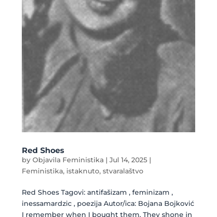
Red Shoes
by
Objavila Feministika
|
Jul 14, 2025
|
Feministika
,
istaknuto
,
stvaralaštvo
Red Shoes Tagovi: antifašizam , feminizam ,
inessamardzic , poezija Autor/ica: Bojana Bojković
I remember when I bought them. They shone in