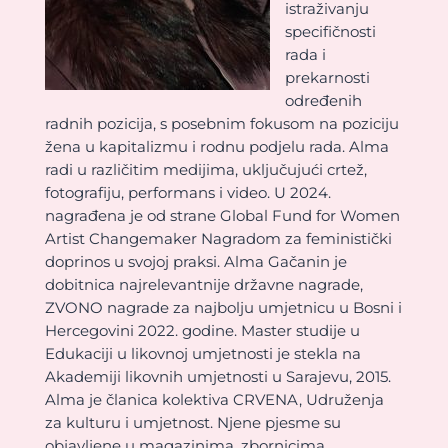
istraživanju
specifičnosti
rada i
prekarnosti
određenih
radnih pozicija, s posebnim fokusom na poziciju
žena u kapitalizmu i rodnu podjelu rada. Alma
radi u različitim medijima, uključujući crtež,
fotografiju, performans i video. U 2024.
nagrađena je od strane Global Fund for Women
Artist Changemaker Nagradom za feministički
doprinos u svojoj praksi. Alma Gačanin je
dobitnica najrelevantnije državne nagrade,
ZVONO nagrade za najbolju umjetnicu u Bosni i
Hercegovini 2022. godine. Master studije u
Edukaciji u likovnoj umjetnosti je stekla na
Akademiji likovnih umjetnosti u Sarajevu, 2015.
Alma je članica kolektiva CRVENA, Udruženja
za kulturu i umjetnost. Njene pjesme su
objavljene u magazinima, zbornicima,