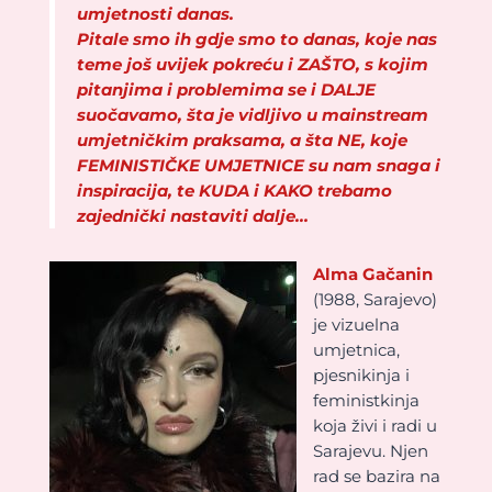
umjetnosti danas.
Pitale smo ih gdje smo to danas, koje nas
teme još uvijek pokreću i ZAŠTO, s kojim
pitanjima i problemima se i DALJE
suočavamo, šta je vidljivo u mainstream
umjetničkim praksama, a šta NE, koje
FEMINISTIČKE UMJETNICE su nam snaga i
inspiracija, te KUDA i KAKO trebamo
zajednički nastaviti dalje…
Alma Gačanin
(1988, Sarajevo)
je vizuelna
umjetnica,
pjesnikinja i
feministkinja
koja živi i radi u
Sarajevu. Njen
rad se bazira na