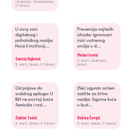
istaknuto, stvaralaštvo,
Jelena Petrović o knjizi
U fokusu
"Žena borba - Fe...
U sivoj zoni
Prevencija najtežih
digitalnog i
ishoda: Ignorisani
psihološkog nasilja:
rizici vatrenog
Hoće li institucij...
oružja u d...
Melani Isović
Sanela Dujković
8. mart, istaknuto,
8. mart, temat, U fokusu
temat
Od prijave do
(Ne) siguran sistem
sudskog epiloga: U
zaštite za žrtve
BiH ne postoji baza
nasilja: Sigurne kuće
femicida i rod...
u bud...
Slađan Tomić
Rubina Čengić
8. mart, temat, U fokusu
8. mart, temat, U fokusu