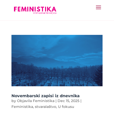
Novembarski zapisi iz dnevnika
by
Objavila Feministika
|
Dec 15, 2025
|
Feministika
,
stvaralaštvo
,
U fokusu