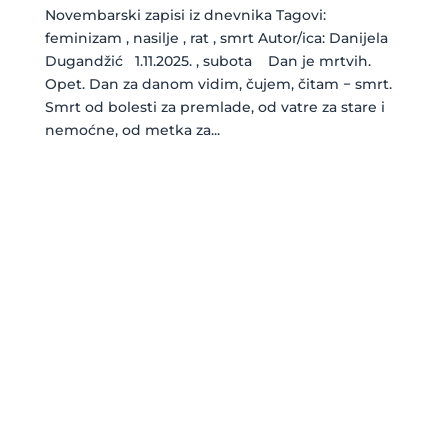
Novembarski zapisi iz dnevnika Tagovi:
feminizam , nasilje , rat , smrt Autor/ica: Danijela
Dugandžić 1.11.2025. , subota Dan je mrtvih.
Opet. Dan za danom vidim, čujem, čitam − smrt.
Smrt od bolesti za premlade, od vatre za stare i
nemoćne, od metka za...