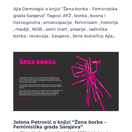
Ajla Demiragić o knjizi “Žena borba – Feministika
grada Sarajeva” Tagovi: AFŽ , borba , bosna i
hercegovina , emancipacija , feminizam , historija
, mediji , NOB , osmi mart , pisanje , radnička
borba , recenzija , Sarajevo , žene Autor/ica: Ajla...
Jelena Petrović o knjizi “Žena borba –
Feministika grada Sarajeva”