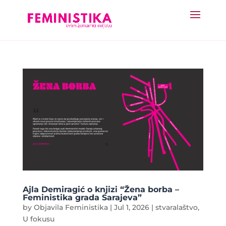
Ajla Demiragić o knjizi “Žena borba –
Feministika grada Sarajeva”
by
Objavila Feministika
|
Jul 1, 2026
|
stvaralaštvo
,
U fokusu