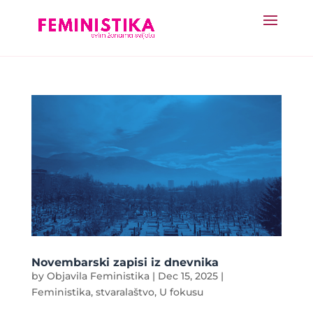
Novembarski zapisi iz dnevnika
by
Objavila Feministika
|
Dec 15, 2025
|
Feministika
,
stvaralaštvo
,
U fokusu