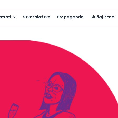
emati
Stvaralaštvo
Propaganda
Slušaj Žene