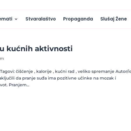
emati
Stvaralaštvo
Propaganda
Slušaj Žene
pu kućnih aktivnosti
um
agovi: čišćenje , kalorije , kućni rad , veliko spremanje Autor/i
ljučili da pranje suđa ima pozitivne učinke na mozak i
vot. Pranjem...