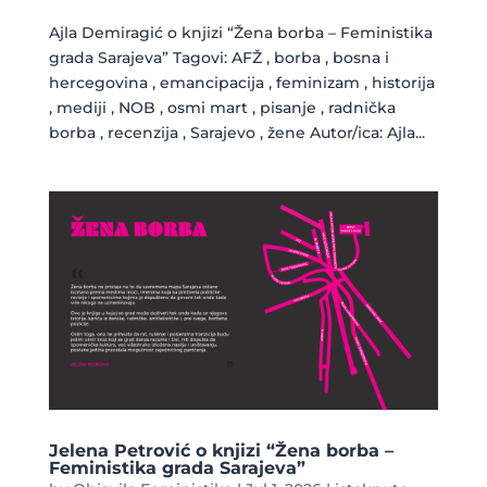
Ajla Demiragić o knjizi “Žena borba – Feministika
grada Sarajeva” Tagovi: AFŽ , borba , bosna i
hercegovina , emancipacija , feminizam , historija
, mediji , NOB , osmi mart , pisanje , radnička
borba , recenzija , Sarajevo , žene Autor/ica: Ajla...
Jelena Petrović o knjizi “Žena borba –
Feministika grada Sarajeva”