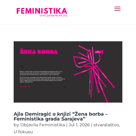
Ajla Demiragić o knjizi “Žena borba –
Feministika grada Sarajeva”
by
Objavila Feministika
|
Jul 1, 2026
|
stvaralaštvo
,
U fokusu