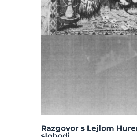
Razgovor s Lejlom Hurem
slobodi