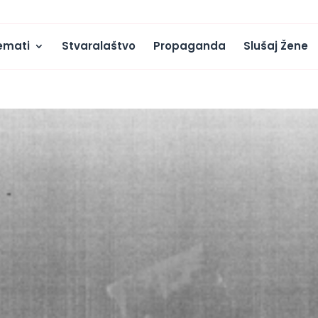
emati
Stvaralaštvo
Propaganda
Slušaj Žene