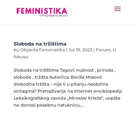
Sloboda na tržištima
by
Objavila Feministika
|
Jul 19, 2023
|
Forum
,
U
fokusu
Sloboda na tržištima Tagovi: nužnost , priroda ,
slobode , tržišta Autor/ica: Boriša Mraović
Slobodna tržišta – nije li u pitanju neobična
sintagma? Pretraživanje na Internet enciklopediji
Leksikografskog zavoda „Miroslav Krleža“, uopšte
ne donosi posebnu natuknicu....