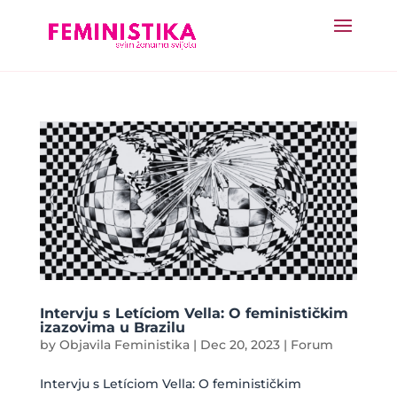
Intervju s Letíciom Vella: O feminističkim
izazovima u Brazilu
by
Objavila Feministika
|
Dec 20, 2023
|
Forum
Intervju s Letíciom Vella: O feminističkim